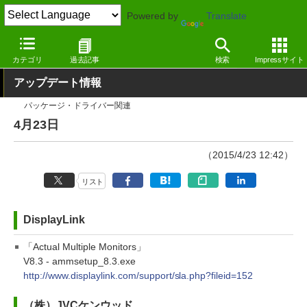
Powered by
Translate
窓の杜
その他の話題
トピック
アップデート
カテゴリ
過去記事
検索
Impressサイト
アップデート情報
パッケージ・ドライバー関連
4月23日
（2015/4/23 12:42）
リスト
DisplayLink
「Actual Multiple Monitors」
V8.3 - ammsetup_8.3.exe
http://www.displaylink.com/support/sla.php?fileid=152
（株）JVCケンウッド