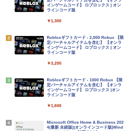
プ搭載13インチノートブック：AIとAppl
定バーチャルアイテムを含む】 【オンラ
e Intelligenceのために設計、Liquid Ret
インゲームコード】 ロブロックス | オン
inaディスプレイ、8GBユニファイドメモ
ラインコード版
リ、256GB SSDストレージ、1080p Fac
eTime HDカメラ - インディゴ
￥1,300
￥119,800
Robloxギフトカード - 2,000 Robux 【限
定バーチャルアイテムを含む】 【オンラ
tomtoc 360°保護 15.6 16インチ パソコ
インゲームコード】 ロブロックス | オン
ンケース Dell NEC Lavie ASUS HP dyna
ラインコード版
book Lenovo対応
￥3,200
￥2,952
Robloxギフトカード - 1000 Robux 【限
【Amazon.co.jp限定】 HP ノートパソコ
定バーチャルアイテムを含む】 【オンラ
ン 15-fd 15.6インチ 16GBメモリ 512GB
インゲームコード】 ロブロックス |オン
SSD インテル Core 5
ラインコード版
￥129,800
￥1,600
Apple 2026 MacBook Air M5チップ搭載
Microsoft Office Home & Business 202
13インチノートブック：AIとApple Intell
4(最新 永続版)|オンラインコード版|Wind