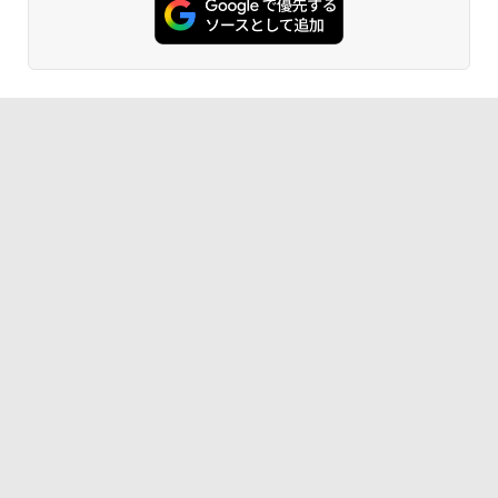
bデザイン入門講座［第2版］
Kindle Paperwhite シグニチャーエディ
ション (32GB) 7インチディスプレイ、明
￥1,292
るさ自動調整、色調調節ライト、12週間
持続バッテリー、広告なし、メタリック
ブラック
ClaudeCode いちばんやさしい 教科書:
￥27,980
非エンジニア 初心者 素人 でも安心 使い
方 マニュアル AI副業にもコンテンツ作成
にもKindle出版にも！ 非エンジニアのた
めのAIコーディング入門シリーズ
Amazon Kindle Paperwhite (16GB) 7イ
ンチディスプレイ、色調調節ライト、12
￥99
週間持続バッテリー、広告なし、ブラッ
ク
￥22,980
AIイラスト表現辞典: 思い通りの絵を引き
出す プロンプトの言葉 AI画像生成シリー
ズ (はぴーイラストLabo)
Amazon Kindle Colorsoft | 16GBストレ
￥480
ージ、防水、7インチカラーディスプレ
イ、色調調節ライト、最大8週間持続バッ
テリー、広告無し、ブラック (2025年発
売)
FM TOWNS ハイパー・カタログ: 本体ハ
ードウェア・市販ソフトウェアのパーフ
￥31,980