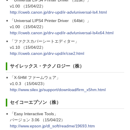
「Universal LIPS4 Printer Driver （32bit）」
v1.00 （15/04/22）
http://cweb.canon.jp/drv-upd/ir-adv/universal-ls4.html
「Universal LIPS4 Printer Driver （64bit）」
v1.00 （15/04/22）
http://cweb.canon.jp/drv-upd/ir-adv/universal-ls4x64.html
「ファクスカバーシートエディター」
v1.10 （15/04/22）
http://cweb.canon.jp/drv-upd/ir/cse2.html
サイレックス・テクノロジー（株）
「X-5HM ファームウェア」
v1.0.3 （15/04/23）
http://www.silex.jp/support/download/firm_x5hm.html
セイコーエプソン（株）
「Easy Interactive Tools」
バージョン 3.06 （15/04/22）
http://www.epson.jp/dl_soft/readme/19693.htm