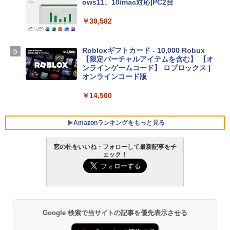
igence、13.6インチLiquid Retinaディ
ows11、10/mac対応|PC2台
スプレイ、16GBユニファイドメモリ、1
TB SSDストレージ、12MPセンターフレ
￥39,582
ームカメラ、日本語キーボード、Touch I
D - シルバー
Robloxギフトカード - 10,000 Robux
￥261,414
【限定バーチャルアイテムを含む】 【オ
ンラインゲームコード】 ロブロックス |
オンラインコード版
【Amazon.co.jp限定】ASUS ノートパソ
コン Vivobook 15 M1502NAQ 15.6イン
￥14,500
チ AMD Ryzen 7 170 メモリ16GB SSD 5
12GB Microsoft 365 Personal (24か月
版) 搭載 Windows 11 重量1.7kg Wi-Fi 6
Amazonランキングをもっと見る
E クワイエットブルー M1502NAQ-R716
5BUWS
窓の杜をいいね・フォローして最新記事をチ
ェック！
￥109,800
生成AIパスポート公式テキスト 第４版
Amazon Kindle - 目に優しい、かさばら
ない、大きな画面で読みやすい、6週間持
続バッテリー、6インチディスプレイ電子
￥1,766
書籍リーダー、マッチャ、16GB、広告な
し
Google 検索で当サイトの記事を優先表示させる
￥16,980
1冊ですべて身につくHTML & CSSとWe