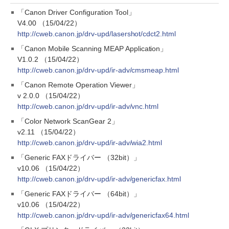
「Canon Driver Configuration Tool」
V4.00 （15/04/22）
http://cweb.canon.jp/drv-upd/lasershot/cdct2.html
「Canon Mobile Scanning MEAP Application」
V1.0.2 （15/04/22）
http://cweb.canon.jp/drv-upd/ir-adv/cmsmeap.html
「Canon Remote Operation Viewer」
v 2.0.0 （15/04/22）
http://cweb.canon.jp/drv-upd/ir-adv/vnc.html
「Color Network ScanGear 2」
v2.11 （15/04/22）
http://cweb.canon.jp/drv-upd/ir-adv/wia2.html
「Generic FAXドライバー （32bit）」
v10.06 （15/04/22）
http://cweb.canon.jp/drv-upd/ir-adv/genericfax.html
「Generic FAXドライバー （64bit）」
v10.06 （15/04/22）
http://cweb.canon.jp/drv-upd/ir-adv/genericfax64.html