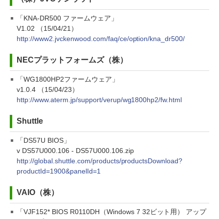
「KNA-DR500 ファームウェア」
V1.02 （15/04/21）
http://www2.jvckenwood.com/faq/ce/option/kna_dr500/
NECプラットフォームズ（株）
「WG1800HP2ファームウェア」
v1.0.4 （15/04/23）
http://www.aterm.jp/support/verup/wg1800hp2/fw.html
Shuttle
「DS57U BIOS」
v DS57U000.106 - DS57U000.106.zip
http://global.shuttle.com/products/productsDownload?
productId=1900&panelId=1
VAIO（株）
「VJF152* BIOS R0110DH（Windows 7 32ビット用） アップ