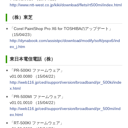
http://www.ntt-west.co.jp/kiki/download/flets/rt500mi/index.html
（株）東芝
「Corel PaintShop Pro X6 for TOSHIBAのアップデート」
（15/04/23）
http://dynabook.com/assistpc/download/modify/soft/pspx6/ind
ex_j.htm
東日本電信電話（株）
「PR-500KI ファームウェア」
v01.00.0080 （15/04/22）
http://web116.jp/ced/support/version/broadband/pr_500ki/inde
x.html
「PR-500MI ファームウェア」
v01.01.0010 （15/04/22）
http://web116.jp/ced/support/version/broadband/pr_500mi/ind
ex.html
「RT-500KI ファームウェア」