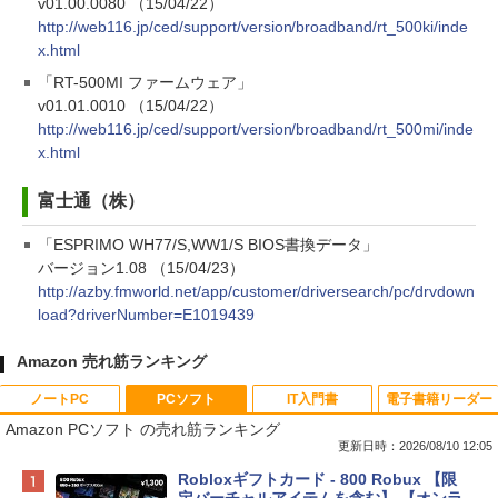
v01.00.0080 （15/04/22）
http://web116.jp/ced/support/version/broadband/rt_500ki/inde
x.html
「RT-500MI ファームウェア」
v01.01.0010 （15/04/22）
http://web116.jp/ced/support/version/broadband/rt_500mi/inde
x.html
富士通（株）
「ESPRIMO WH77/S,WW1/S BIOS書換データ」
バージョン1.08 （15/04/23）
http://azby.fmworld.net/app/customer/driversearch/pc/drvdown
load?driverNumber=E1019439
Amazon 売れ筋ランキング
ノートPC
PCソフト
IT入門書
電子書籍リーダー
Amazon PCソフト の売れ筋ランキング
更新日時：2026/08/10 12:05
Apple 2026 MacBook Neo A18 Proチッ
Robloxギフトカード - 800 Robux 【限