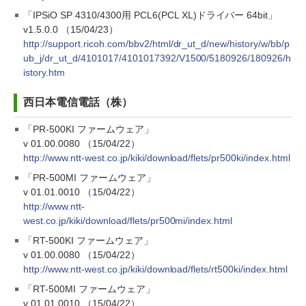
「IPSiO SP 4310/4300用 PCL6(PCL XL)ドライバー 64bit」
v1.5.0.0 （15/04/23）
http://support.ricoh.com/bbv2/html/dr_ut_d/new/history/w/bb/p
ub_j/dr_ut_d/4101017/4101017392/V1500/5180926/180926/h
istory.htm
西日本電信電話（株）
「PR-500KI ファームウェア」
v 01.00.0080 （15/04/22）
http://www.ntt-west.co.jp/kiki/download/flets/pr500ki/index.html
「PR-500MI ファームウェア」
v 01.01.0010 （15/04/22）
http://www.ntt-
west.co.jp/kiki/download/flets/pr500mi/index.html
「RT-500KI ファームウェア」
v 01.00.0080 （15/04/22）
http://www.ntt-west.co.jp/kiki/download/flets/rt500ki/index.html
「RT-500MI ファームウェア」
v 01.01.0010 （15/04/22）