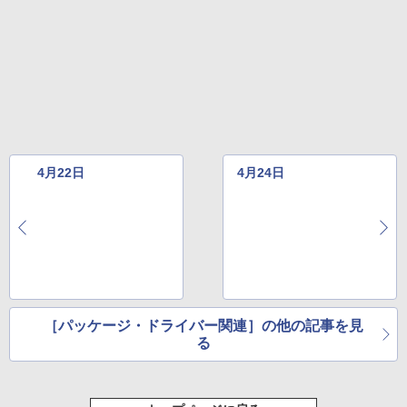
ェクトリストと最新エミュレータ紹介
￥1,600
New Amazon Kindle Scribe Colorsoft |
11インチカラーディスプレイ、64GBスト
レージ、ノート機能搭載、明るさ自動調
整、色調調節ライト、プレミアムペン付
き、グラファイト
￥115,980
4月22日
4月24日
［パッケージ・ドライバー関連］の他の記事を見
る