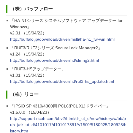
（株）バッファロー
「HA-N1シリーズ システムソフトウェア アップデーター for
Windows」
v2.01 （15/04/22）
http://buffalo.jp/download/driver/multi/ha-n1_fw-win.html
「RUF3/RUF2シリーズ SecureLock Manager2」
v1.24 （15/04/22）
http://buffalo.jp/download/driver/hd/slmng2.html
「RUF3-HSアップデーター」
v1.01 （15/04/22）
http://buffalo.jp/download/driver/hd/ruf3-hs_update.html
（株）リコー
「IPSiO SP 4310/4300用 PCL6(PCL XL)ドライバー」
v1.5.0.0 （15/04/23）
http://support.ricoh.com/bbv2/html/dr_ut_d/new/history/w/bb/p
ub_j/dr_ut_d/4101017/4101017391/V1500/5180925/180925/h
istory.htm