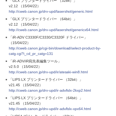
「GLX プリンタードライバー （32bit）」
v2.12 （15/04/22）
http://cweb.canon.jp/drv-upd/lasershot/generic.html
「GLX プリンタードライバー （64bit）」
v2.12 （15/04/22）
http://cweb.canon.jp/drv-upd/lasershot/genericx64.html
「iR-ADV C3330F/C3330/C3320F ドライバー」
（15/04/22）
http://cweb.canon.jp/cgi-bin/download/select-product-by-
catg.cgi?i_cd_pr_catg=131
「iR-ADV/iR宛先表編集ツール」
v2.5.0 （15/04/22）
http://cweb.canon.jp/drv-upd/ir/atesaki-win8.html
「LIPS LX プリンタードライバー （32bit）」
v21.45 （15/04/22）
http://cweb.canon.jp/drv-upd/ir-adv/lslx-2kxp2.html
「LIPS LX プリンタードライバー （64bit）」
v21.45 （15/04/22）
http://cweb.canon.jp/drv-upd/ir-adv/lslx-xpx64.html