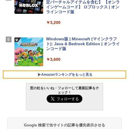
定バーチャルアイテムを含む】 【オンラ
インゲームコード】 ロブロックス | オン
￥261,414
ラインコード版
￥3,200
【Amazon.co.jp限定】 HP ノートパソコ
ン 15-fd 15.6インチ 16GBメモリ 512GB
SSD インテル Core 5
Windows版 | Minecraft (マインクラフ
ト): Java & Bedrock Edition | オンライ
￥129,800
ンコード版
￥3,600
FMV ノートパソコン WE1-K3 (MS 365 P
ersonal/Copilotキー搭載/Win 11/15.6型/
Core i5/16GB/SSD 512GB/ホワイト) FM
Amazonランキングをもっと見る
VWK3E15W_AZ
窓の杜をいいね・フォローして最新記事をチ
￥139,880
ェック！
生成AIパスポート公式テキスト 第４版
Amazon Kindle Paperwhite (16GB) 7イ
ンチディスプレイ、色調調節ライト、12
週間持続バッテリー、広告なし、ブラッ
￥1,766
ク
￥22,980
Google 検索で当サイトの記事を優先表示させる