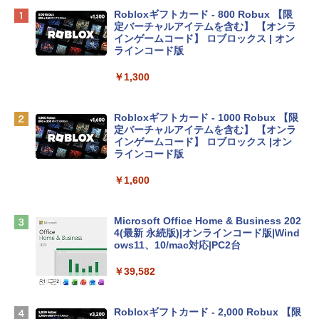
Apple 2026 MacBook Neo A18 Proチッ
Robloxギフトカード - 800 Robux 【限
プ搭載13インチノートブック：AIとAppl
定バーチャルアイテムを含む】 【オンラ
e Intelligence、Liquid Retinaディスプ
インゲームコード】 ロブロックス | オン
レイ、8GBメモリ、512GB SSD、1080p
ラインコード版
FaceTime HDカメラ、Touch ID - インデ
ィゴ + 3年延長 AppleCare+ for 13インチ
￥1,300
MacBook Neo(A18 Pro)|ダウンロード版
￥162,598
Robloxギフトカード - 1000 Robux 【限
定バーチャルアイテムを含む】 【オンラ
インゲームコード】 ロブロックス |オン
tomtoc 360°保護 15.6 16インチ パソコ
ラインコード版
ンケース Dell NEC Lavie ASUS HP dyna
book Lenovo対応
￥1,600
￥2,952
Microsoft Office Home & Business 202
4(最新 永続版)|オンラインコード版|Wind
Apple 2026 MacBook Air M5チップ搭載
ows11、10/mac対応|PC2台
13インチノートブック：AIとApple Intell
igence、13.6インチLiquid Retinaディ
￥39,582
スプレイ、16GBユニファイドメモリ、1
TB SSDストレージ、12MPセンターフレ
ームカメラ、日本語キーボード、Touch I
Robloxギフトカード - 2,000 Robux 【限
D - シルバー