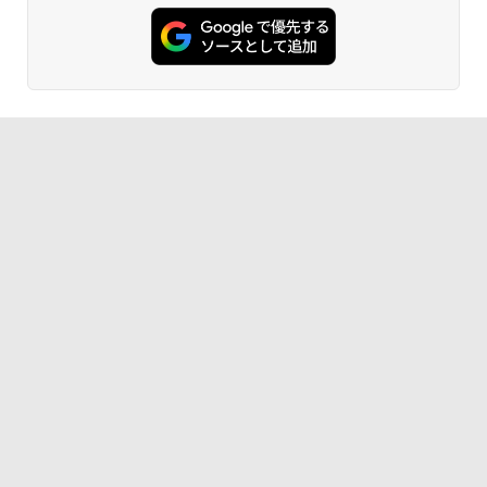
AIイラスト表現辞典: 思い通りの絵を引き
出す プロンプトの言葉 AI画像生成シリー
Amazon Kindle - 目に優しい、かさばら
ズ (はぴーイラストLabo)
ない、大きな画面で読みやすい、6週間持
続バッテリー、6インチディスプレイ電子
書籍リーダー、ブラック、16GB、広告な
￥480
し
￥16,980
ClaudeCode いちばんやさしい 教科書:
非エンジニア 初心者 素人 でも安心 使い
方 マニュアル AI副業にもコンテンツ作成
にもKindle出版にも！ 非エンジニアのた
Kindle Paperwhite シグニチャーエディ
めのAIコーディング入門シリーズ
ション (32GB) 7インチディスプレイ、明
るさ自動調整、色調調節ライト、12週間
持続バッテリー、広告なし、メタリック
￥99
ブラック
￥27,980
1冊ですべて身につくHTML & CSSとWe
bデザイン入門講座［第2版］
Amazon Kindle Colorsoft | 16GBストレ
￥1,292
ージ、防水、7インチカラーディスプレ
イ、色調調節ライト、最大8週間持続バッ
テリー、広告無し、ブラック (2025年発
売)
FM TOWNS ハイパー・カタログ: 本体ハ