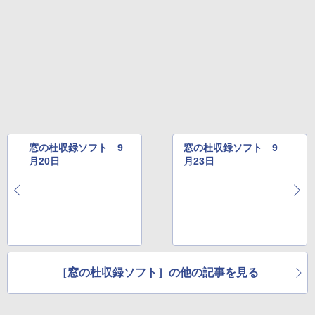
ードウェア・市販ソフトウェアのパーフ
￥31,980
ェクトリストと最新エミュレータ紹介
￥1,600
New Amazon Kindle Scribe Colorsoft |
11インチカラーディスプレイ、64GBスト
レージ、ノート機能搭載、明るさ自動調
整、色調調節ライト、プレミアムペン付
き、グラファイト
￥115,980
窓の杜収録ソフト 9
窓の杜収録ソフト 9
月20日
月23日
［窓の杜収録ソフト］の他の記事を見る