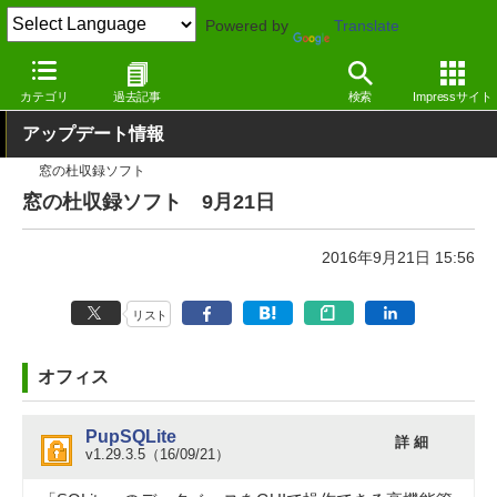
Powered by
Translate
窓の杜
その他の話題
トピック
アップデート
カテゴリ
過去記事
検索
Impressサイト
アップデート情報
窓の杜収録ソフト
窓の杜収録ソフト 9月21日
2016年9月21日 15:56
リスト
オフィス
PupSQLite
詳 細
v1.29.3.5（16/09/21）