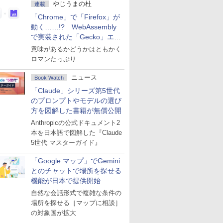
やじうまの杜
連載
「Chrome」で「Firefox」が
動く……!? WebAssembly
で実装された「Gecko」エン
ジン
意味があるかどうかはともかく
ロマンたっぷり
ニュース
Book Watch
「Claude」シリーズ第5世代
のプロンプトやモデルの選び
方を図解した書籍が無償公開
Anthropicの公式ドキュメント2
本を日本語で図解した『Claude
5世代 マスターガイド』
「Google マップ」でGemini
とのチャットで場所を探せる
機能が日本で提供開始
自然な会話形式で複雑な条件の
場所を探せる［マップに相談］
の対象国が拡大