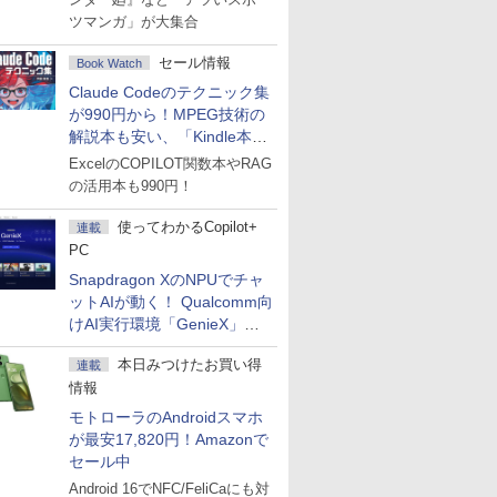
ツマンガ」が大集合
セール情報
Book Watch
Claude Codeのテクニック集
が990円から！MPEG技術の
解説本も安い、「Kindle本サ
マーセール」第2弾開始！
ExcelのCOPILOT関数本やRAG
の活用本も990円！
使ってわかるCopilot+
連載
PC
Snapdragon XのNPUでチャ
ットAIが動く！ Qualcomm向
けAI実行環境「GenieX」を
試してみた
本日みつけたお買い得
連載
情報
モトローラのAndroidスマホ
が最安17,820円！Amazonで
セール中
Android 16でNFC/FeliCaにも対