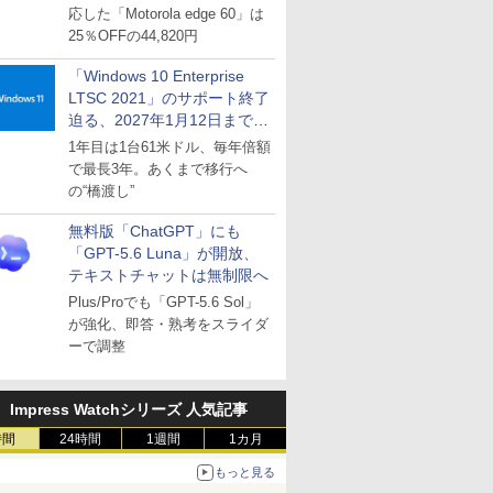
応した「Motorola edge 60」は
25％OFFの44,820円
「Windows 10 Enterprise
LTSC 2021」のサポート終了
迫る、2027年1月12日まで
～ESUは9月1日から販売
1年目は1台61米ドル、毎年倍額
で最長3年。あくまで移行へ
の“橋渡し”
無料版「ChatGPT」にも
「GPT-5.6 Luna」が開放、
テキストチャットは無制限へ
Plus/Proでも「GPT-5.6 Sol」
が強化、即答・熟考をスライダ
ーで調整
Impress Watchシリーズ 人気記事
時間
24時間
1週間
1カ月
もっと見る