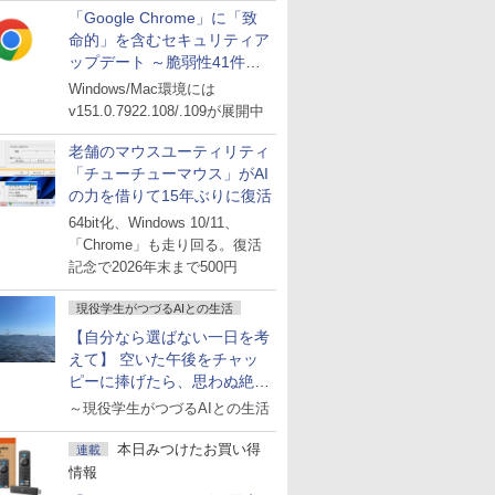
「Google Chrome」に「致
命的」を含むセキュリティア
ップデート ～脆弱性41件に
対処
Windows/Mac環境には
v151.0.7922.108/.109が展開中
老舗のマウスユーティリティ
「チューチューマウス」がAI
の力を借りて15年ぶりに復活
64bit化、Windows 10/11、
「Chrome」も走り回る。復活
記念で2026年末まで500円
現役学生がつづるAIとの生活
【自分なら選ばない一日を考
えて】 空いた午後をチャッ
ピーに捧げたら、思わぬ絶景
に出会った話
～現役学生がつづるAIとの生活
本日みつけたお買い得
連載
情報