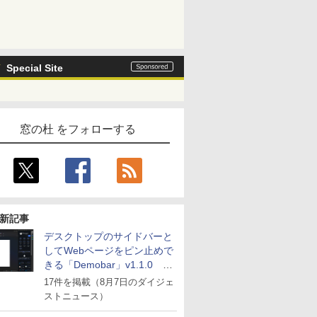
Special Site
窓の杜 をフォローする
新記事
デスクトップのサイドバーと
してWebページをピン止めで
きる「Demobar」v1.1.0 ほ
か
17件を掲載（8月7日のダイジェ
ストニュース）