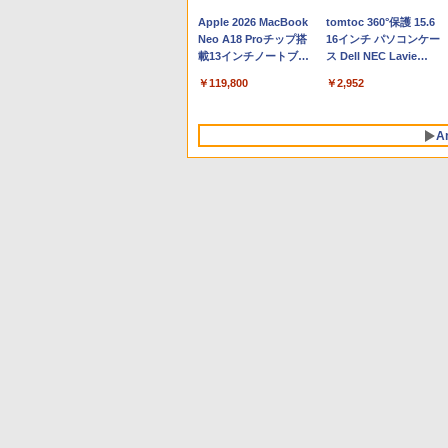
Apple 2026 MacBook
tomtoc 360°保護 15.6
Neo A18 Proチップ搭
16インチ パソコンケー
載13インチノートブッ
ス Dell NEC Lavie
ク：AIとApple
ASUS HP dynabook
￥119,800
￥2,952
Intelligenceのために設
Lenovo対応
計、Liquid Retinaディ
スプレイ、8GBユニフ
A
ァイドメモリ、256GB
SSDストレージ、
1080p FaceTime HDカ
メラ - インディゴ
Robloxギフトカード -
生成AIパスポート公式
Amazon Kindle
Robloxギフトカード -
AIイラスト表現辞典: 思
Amazon Kindle - 目に
800 Robux 【限定バー
テキスト 第４版
Paperwhite (16GB) 7
1000 Robux 【限定バ
い通りの絵を引き出す
優しい、かさばらな
チャルアイテムを含
インチディスプレイ、
ーチャルアイテムを含
プロンプトの言葉 AI画
い、大きな画面で読み
￥1,766
む】 【オンラインゲー
色調調節ライト、12週
む】 【オンラインゲー
像生成シリーズ (はぴー
やすい、6週間持続バッ
￥1,300
￥22,980
￥1,600
￥480
￥16,980
ムコード】 ロブロック
間持続バッテリー、広
ムコード】 ロブロック
イラストLabo)
テリー、6インチディス
ス | オンラインコード
告なし、ブラック
ス |オンラインコード版
プレイ電子書籍リーダ
版
ー、ブラック、16GB、