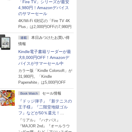
「Fire TV」シリーズが最安
4,980円！Amazonデバイス
のサマーセール
4K/Wi-Fi 6対応の「Fire TV 4K
Plus」は2,000円OFFの7,980円
本日みつけたお買い得
連載
情報
Kindle電子書籍リーダーが最
大8,000円OFF！Amazonデ
バイスがサマーセール中
カラー版「Kindle Colorsoft」が
31,980円。「Kindle
Paperwhite」は5,000円OFF
セール情報
Book Watch
『ドッジ弾子』『新テニスの
王子様』『二階堂地獄ゴル
フ』などが50％還元！
Amazonマンガ週末セール
『リアル』『ハナバス』
『MAJOR 2nd』『オールラウ
ンダー廻』など「アツいスポー