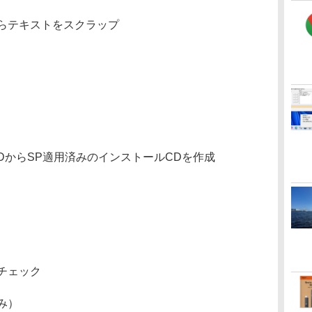
らテキストをスクラップ
ールCDからSP適用済みのインストールCDを作成
チェック
み）