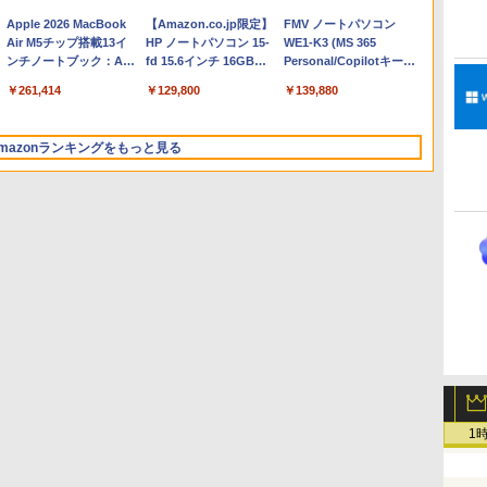
Apple 2026 MacBook
【Amazon.co.jp限定】
FMV ノートパソコン
Air M5チップ搭載13イ
HP ノートパソコン 15-
WE1-K3 (MS 365
ンチノートブック：AI
fd 15.6インチ 16GBメ
Personal/Copilotキー搭
とApple Intelligence、
モリ 512GB SSD イン
載/Win 11/15.6型/Core
￥261,414
￥129,800
￥139,880
13.6インチLiquid
テル Core 5
i5/16GB/SSD 512GB/ホ
Retinaディスプレイ、
ワイト)
16GBユニファイドメモ
FMVWK3E15W_AZ
mazonランキングをもっと見る
リ、1TB SSDストレー
ジ、12MPセンターフレ
ームカメラ、日本語キ
ーボード、Touch ID -
シルバー
Microsoft Office
ClaudeCode いちばん
Kindle Paperwhite シ
Robloxギフトカード -
1冊ですべて身につく
Amazon Kindle
Windows版 | Minecraft
FM TOWNS ハイパー・
New Amazon Kindle
Home & Business
やさしい 教科書: 非エ
グニチャーエディショ
2,000 Robux 【限定バ
HTML & CSSとWebデ
Colorsoft | 16GBスト
(マインクラフト): Java &
カタログ: 本体ハードウ
Scribe Colorsoft | 11イ
2024(最新 永続版)|オン
ンジニア 初心者 素人
ン (32GB) 7インチディ
ーチャルアイテムを含
ザイン入門講座［第2
レージ、防水、7インチ
Bedrock Edition | オンラ
ェア・市販ソフトウェア
ンチカラーディスプレ
ラインコード
でも安心 使い方 マニュ
スプレイ、明るさ自動
む】 【オンラインゲー
版］
カラーディスプレイ、
インコード版
のパーフェクトリストと
イ、64GBストレージ、
1
￥39,582
￥99
￥27,980
￥3,200
￥1,292
￥31,980
￥3,600
￥1,600
￥115,980
版|Windows11、
アル AI副業にもコンテ
調整、色調調節ライ
ムコード】 ロブロック
色調調節ライト、最大8
最新エミュレータ紹介
ノート機能搭載、明るさ
10/mac対応|PC2台
ンツ作成にもKindle出
ト、12週間持続バッテ
ス | オンラインコード
週間持続バッテリー、
自動調整、色調調節ライ
版にも！ 非エンジニア
リー、広告なし、メタ
版
広告無し、ブラック
ト、プレミアムペン付