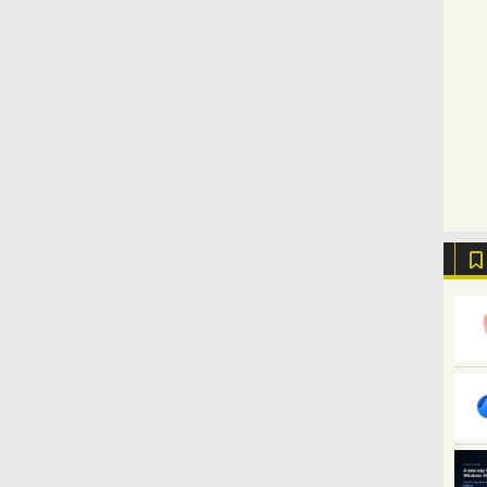
のためのAIコーディン
リックブラック
(2025年発売)
き、グラファイト
グ入門シリーズ