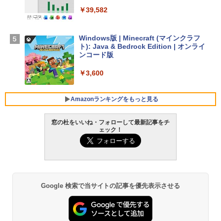
【Amazon.co.jp限定】 HP ノートパソコ
￥39,582
ン 15-fd 15.6インチ 16GBメモリ 512GB
SSD インテル Core 5
Windows版 | Minecraft (マインクラフ
￥129,800
ト): Java & Bedrock Edition | オンライ
ンコード版
FMV ノートパソコン WE1-K3 (MS 365 P
￥3,600
ersonal/Copilotキー搭載/Win 11/15.6型/
Core i5/16GB/SSD 512GB/ホワイト) FM
VWK3E15W_AZ
Amazonランキングをもっと見る
￥139,880
窓の杜をいいね・フォローして最新記事をチ
ェック！
生成AIパスポート公式テキスト 第４版
Amazon Kindle - 目に優しい、かさばら
ない、大きな画面で読みやすい、6週間持
続バッテリー、6インチディスプレイ電子
￥1,766
書籍リーダー、マッチャ、16GB、広告な
し
Google 検索で当サイトの記事を優先表示させる
￥16,980
1冊ですべて身につくHTML & CSSとWe
bデザイン入門講座［第2版］
Kindle Paperwhite シグニチャーエディ