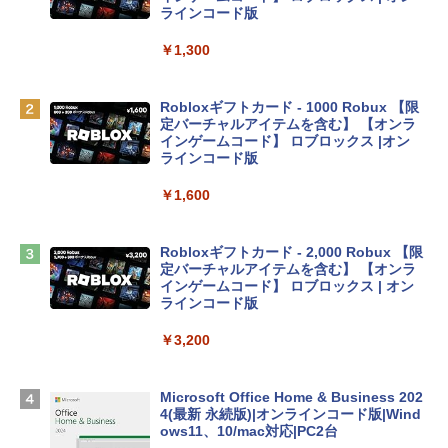
inaディスプレイ、8GBユニファイドメモ
ラインコード版
リ、256GB SSDストレージ、1080p Fac
eTime HDカメラ - インディゴ
￥1,300
￥113,748
Robloxギフトカード - 1000 Robux 【限
定バーチャルアイテムを含む】 【オンラ
tomtoc 360°保護 15.6 16インチ パソコ
インゲームコード】 ロブロックス |オン
ンケース Dell NEC Lavie ASUS HP dyna
ラインコード版
book Lenovo対応
￥1,600
￥2,952
Robloxギフトカード - 2,000 Robux 【限
Apple 2026 MacBook Air M5チップ搭載
定バーチャルアイテムを含む】 【オンラ
13インチノートブック：AIとApple Intell
インゲームコード】 ロブロックス | オン
igence、13.6インチLiquid Retinaディ
ラインコード版
スプレイ、16GBユニファイドメモリ、1
TB SSDストレージ、12MPセンターフレ
￥3,200
ームカメラ、日本語キーボード、Touch I
D - ミッドナイト
Microsoft Office Home & Business 202
￥278,800
4(最新 永続版)|オンラインコード版|Wind
ows11、10/mac対応|PC2台