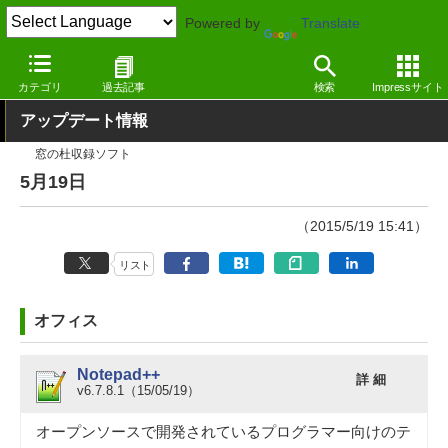
Powered by
Translate
窓の杜
その他の話題
トピック
アップデート
カテゴリ
過去記事
検索
Impressサイト
アップデート情報
窓の杜収録ソフト
5月19日
（2015/5/19 15:41）
リスト
オフィス
Notepad++
詳 細
v6.7.8.1（15/05/19）
オープンソースで開発されているプログラマー向けのテ