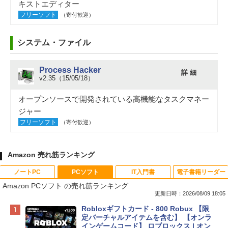
キストエディター
フリーソフト
（寄付歓迎）
システム・ファイル
Process Hacker
詳 細
v2.35（15/05/18）
オープンソースで開発されている高機能なタスクマネー
ジャー
フリーソフト
（寄付歓迎）
Amazon 売れ筋ランキング
ノートPC
PCソフト
IT入門書
電子書籍リーダー
Amazon PCソフト の売れ筋ランキング
更新日時：2026/08/09 18:05
Apple 2026 MacBook Neo A18 Proチッ
Robloxギフトカード - 800 Robux 【限
プ搭載13インチノートブック：AIとAppl
定バーチャルアイテムを含む】 【オンラ
e Intelligenceのために設計、Liquid Ret
インゲームコード】 ロブロックス | オン