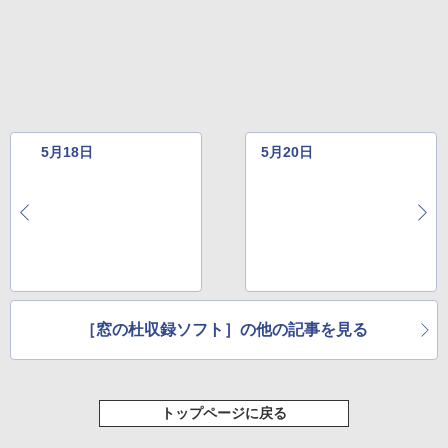
New Amazon Kindle Scribe Colorsoft |
11インチカラーディスプレイ、64GBスト
レージ、ノート機能搭載、明るさ自動調
整、色調調節ライト、プレミアムペン付
き、グラファイト
￥115,980
5月18日
5月20日
［窓の杜収録ソフト］の他の記事を見る
トップページに戻る