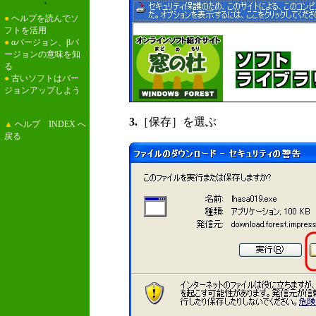
・
●
ヘルプを読んでソ
フトを活用
●
αバージョン、βバ
ージョンの意味を知
る
●
古いソフトはバー
ジョンアップしよう
3.
［保存］を選ぶ
▲
ヘルプ INDEX へ
戻る