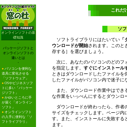
これだ
ソフ
オンラインソフトの基
礎知識
ソフトライブラリにはたいてい
「
・
ウンロードが開始
されます。このと
パッケージソフトと
存する］を選びましょう。
オンラインソフトの
違いとは
次に、あなたのパソコンのどのフォ
・
を指定します。
すぐにインストールす
●
パソコンを便利な
道具に変化させる
ときはダウンロードしたファイルを
「ソフトウェア」
したファイルがパソコン内で迷子に
●
OSやビジネスソフ
トに多い「パッケー
また、ダウンロード作業中はでき
ジソフト」
な作業をいっぺんにするとダウンロ
●
かゆいところに手
が届く「オンライン
ダウンロードが終わったら、作者の
ソフト」
●
オンラインソフト
サイズをチェックします。ページ内
の入手に便利な「ソ
す。また、インストールに失敗する
フトライブラリ」
ます。