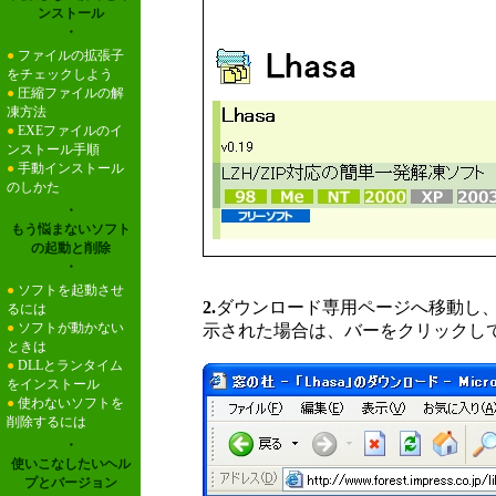
ンストール
・
●
ファイルの拡張子
をチェックしよう
●
圧縮ファイルの解
凍方法
●
EXEファイルのイ
ンストール手順
●
手動インストール
のしかた
・
もう悩まないソフト
の起動と削除
・
●
ソフトを起動させ
2.
ダウンロード専用ページへ移動し
るには
●
ソフトが動かない
示された場合は、バーをクリックして
ときは
●
DLLとランタイム
をインストール
●
使わないソフトを
削除するには
・
使いこなしたいヘル
プとバージョン