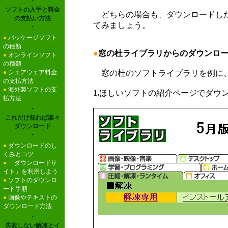
・
ソフトの入手と料金
どちらの場合も、ダウンロードした
の支払い方法
てみましょう。
・
●
パッケージソフト
の種類
●
窓の杜ライブラリからのダウンロ
●
オンラインソフト
の種類
●
シェアウェア料金
窓の杜のソフトライブラリを例に、
の支払方法
●
海外製ソフトの支
1.
ほしいソフトの紹介ページでダウ
払方法
・
これだけ知れば楽々
ダウンロード
・
●
ダウンロードのし
くみとコツ
●
「ダウンロードサ
イト」を利用しよう
●
ソフトのダウンロ
ード手順
●
画像やテキストの
ダウンロード方法
・
失敗しない解凍とイ