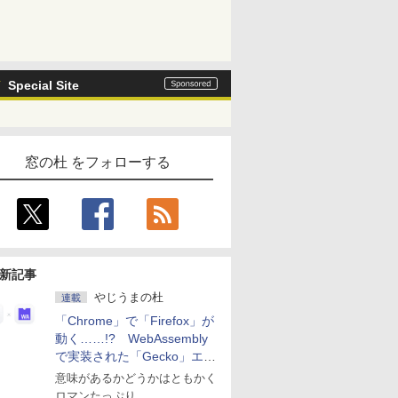
Special Site
窓の杜 をフォローする
新記事
やじうまの杜
連載
「Chrome」で「Firefox」が
動く……!? WebAssembly
で実装された「Gecko」エン
ジン
意味があるかどうかはともかく
ロマンたっぷり