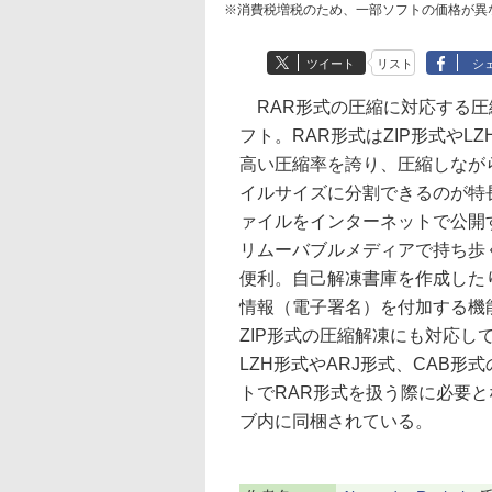
※消費税増税のため、一部ソフトの価格が異
ツイート
リスト
シ
RAR形式の圧縮に対応する圧
フト。RAR形式はZIP形式やL
高い圧縮率を誇り、圧縮しなが
イルサイズに分割できるのが特
ァイルをインターネットで公開
リムーバブルメディアで持ち歩
便利。自己解凍書庫を作成した
情報（電子署名）を付加する機
ZIP形式の圧縮解凍にも対応し
LZH形式やARJ形式、CAB
トでRAR形式を扱う際に必要とな
ブ内に同梱されている。