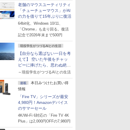
老舗のマウスユーティリティ
「チューチューマウス」がAI
の力を借りて15年ぶりに復活
64bit化、Windows 10/11、
「Chrome」も走り回る。復活
記念で2026年末まで500円
現役学生がつづるAIとの生活
【自分なら選ばない一日を考
えて】 空いた午後をチャッ
ピーに捧げたら、思わぬ絶景
に出会った話
～現役学生がつづるAIとの生活
本日みつけたお買い得
連載
情報
「Fire TV」シリーズが最安
4,980円！Amazonデバイス
のサマーセール
4K/Wi-Fi 6対応の「Fire TV 4K
Plus」は2,000円OFFの7,980円