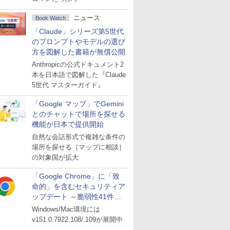
ニュース
Book Watch
「Claude」シリーズ第5世代
のプロンプトやモデルの選び
方を図解した書籍が無償公開
Anthropicの公式ドキュメント2
本を日本語で図解した『Claude
5世代 マスターガイド』
「Google マップ」でGemini
とのチャットで場所を探せる
機能が日本で提供開始
自然な会話形式で複雑な条件の
場所を探せる［マップに相談］
の対象国が拡大
「Google Chrome」に「致
命的」を含むセキュリティア
ップデート ～脆弱性41件に
対処
Windows/Mac環境には
v151.0.7922.108/.109が展開中