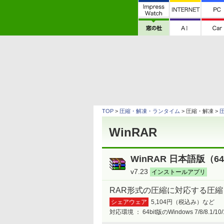
TOP
>
圧縮・解凍・ランタイム
> 圧縮・解凍 >
WinRAR
WinRAR 日本語版（64
v7.23
インストールアプリ
RAR形式の圧縮に対応する圧
シェアウェア
5,104円（税込み）など
対応環境 ：
64bit版のWindows 7/8/8.1/10/