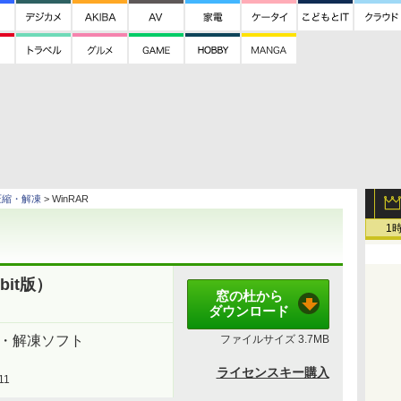
圧縮・解凍
> WinRAR
1
bit版）
窓の杜から
ダウンロード
縮・解凍ソフト
ファイルサイズ
3.7MB
ライセンスキー購入
11