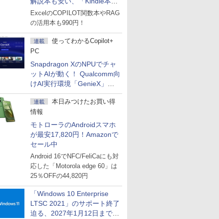
解説本も安い、「Kindle本サ
マーセール」第2弾開始！
ExcelのCOPILOT関数本やRAG
の活用本も990円！
使ってわかるCopilot+
連載
PC
Snapdragon XのNPUでチャ
ットAIが動く！ Qualcomm向
けAI実行環境「GenieX」を
試してみた
本日みつけたお買い得
連載
情報
モトローラのAndroidスマホ
が最安17,820円！Amazonで
セール中
Android 16でNFC/FeliCaにも対
応した「Motorola edge 60」は
25％OFFの44,820円
「Windows 10 Enterprise
LTSC 2021」のサポート終了
迫る、2027年1月12日まで