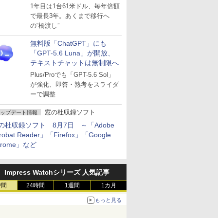
～ESUは9月1日から販売
1年目は1台61米ドル、毎年倍額
で最長3年。あくまで移行へ
の“橋渡し”
無料版「ChatGPT」にも
「GPT-5.6 Luna」が開放、
テキストチャットは無制限へ
Plus/Proでも「GPT-5.6 Sol」
が強化、即答・熟考をスライダ
ーで調整
窓の杜収録ソフト
ップデート情報
の杜収録ソフト 8月7日 ～「Adobe
robat Reader」「Firefox」「Google
hrome」など
Impress Watchシリーズ 人気記事
時間
24時間
1週間
1カ月
もっと見る