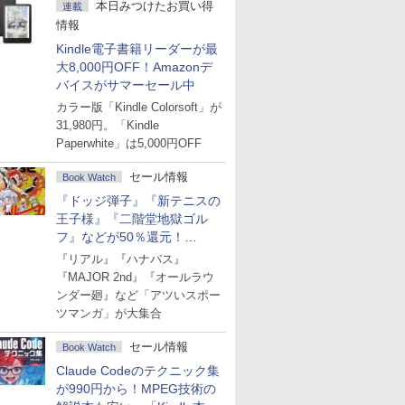
本日みつけたお買い得
連載
情報
Kindle電子書籍リーダーが最
大8,000円OFF！Amazonデ
バイスがサマーセール中
カラー版「Kindle Colorsoft」が
31,980円。「Kindle
Paperwhite」は5,000円OFF
セール情報
Book Watch
『ドッジ弾子』『新テニスの
王子様』『二階堂地獄ゴル
フ』などが50％還元！
Amazonマンガ週末セール
『リアル』『ハナバス』
『MAJOR 2nd』『オールラウ
ンダー廻』など「アツいスポー
ツマンガ」が大集合
セール情報
Book Watch
Claude Codeのテクニック集
が990円から！MPEG技術の