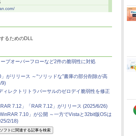
氏
pan.com/
するためのDLL
開 ～ヒープオーバーフローなど2件の脆弱性に対処
 7.20」がリリース ～“ソリッドな”書庫の部分削除が高
/9)
更新、ディレクトリトラバーサルのゼロデイ脆弱性を修正
R 7.12」「RAR 7.12」がリリース
(2025/6/26)
AR 7.10」が公開 ～一方でVistaと32bit版OSは
025/2/18)