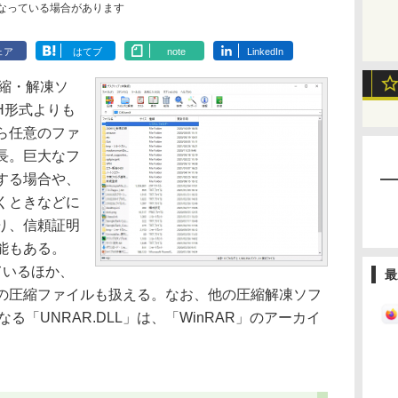
なっている場合があります
ェア
はてブ
note
LinkedIn
縮・解凍ソ
ZH形式よりも
ら任意のファ
長。巨大なフ
する場合や、
くときなどに
り、信頼証明
能もある。
ているほか、
最
形式の圧縮ファイルも扱える。なお、他の圧縮解凍ソフ
る「UNRAR.DLL」は、「WinRAR」のアーカイ