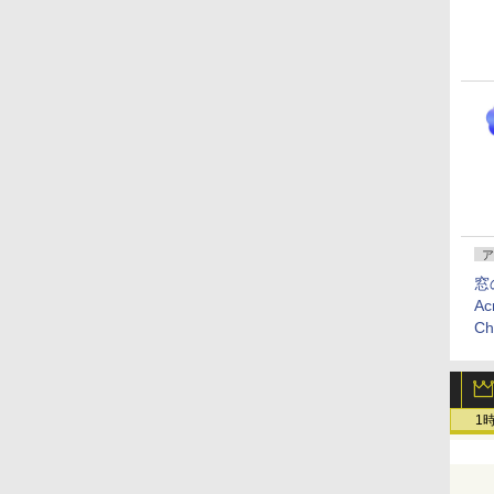
ア
窓
Ac
C
1