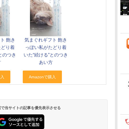
ト 飽き
気まぐれギフト 飽き
たどり着
っぽい私がたどり着
”とのつき
いた“続ける”とのつき
方
あい方
 検索で当サイトの記事を優先表示させる