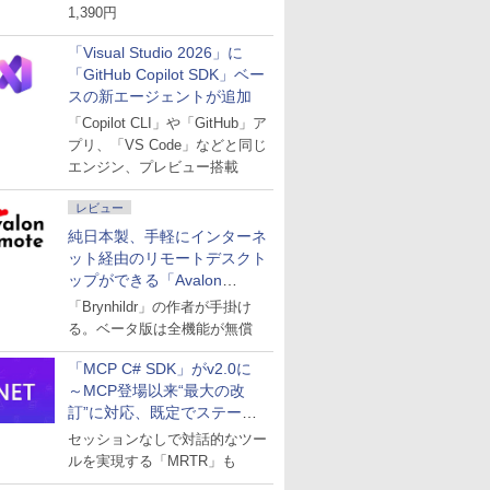
1,390円
「Visual Studio 2026」に
「GitHub Copilot SDK」ベー
スの新エージェントが追加
「Copilot CLI」や「GitHub」ア
プリ、「VS Code」などと同じ
エンジン、プレビュー搭載
レビュー
純日本製、手軽にインターネ
ット経由のリモートデスクト
ップができる「Avalon
remote」
「Brynhildr」の作者が手掛け
る。ベータ版は全機能が無償
「MCP C# SDK」がv2.0に
～MCP登場以来“最大の改
訂”に対応、既定でステート
レスへ
セッションなしで対話的なツー
ルを実現する「MRTR」も