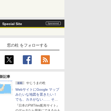
Special Site
窓の杜 をフォローする
新記事
やじうまの杜
連載
WebサイトにGoogle マップ
みたいな地図を置きたい！
でも、カネがない…… そん
な人に朗報！
『日本のPMTiles配布サイト』
のデータなら簡単にできるかも