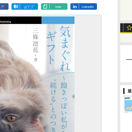
ェア
はてブ
note
LinkedIn
最