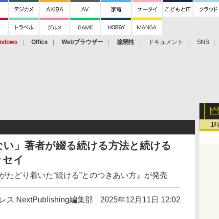
ndows
Office
Webブラウザー
脆弱性
ドキュメント
SNS
1
ない」著者が綴る続ける方法と続ける
ッセイ
がたどり着いた“続ける”とのつきあい方』が発売
ス NextPublishing編集部
2025年12月11日 12:02