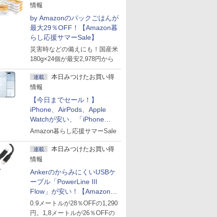
情報
by Amazonのパックごはんが
最大29％OFF！【Amazon暮
らし応援サマーSale】
災害時などの備えにも！国産米
180g×24個が最安2,978円から
本日みつけたお買い得
連載
情報
【今日までセール！】
iPhone、AirPods、Apple
Watchが安い、「iPhone
Air」256GB版が139,800円な
Amazon暮らし応援サマーSale
ど
本日みつけたお買い得
連載
情報
AnkerのからみにくいUSBケ
ーブル「PowerLine III
Flow」が安い！【Amazon暮
らし応援サマーSale】
0.9メートルが28％OFFの1,290
円。1,8メートルが26％OFFの