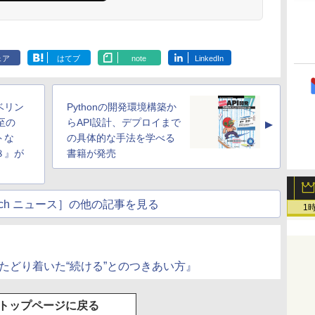
ェア
はてブ
note
LinkedIn
ベリン
Pythonの開発環境構築か
至の
らAPI設計、デプロイまで
▲
トな
の具体的な手法を学べる
８』が
書籍が発売
Watch ニュース］の他の記事を見る
1
たどり着いた“続ける”とのつきあい方』
トップページに戻る