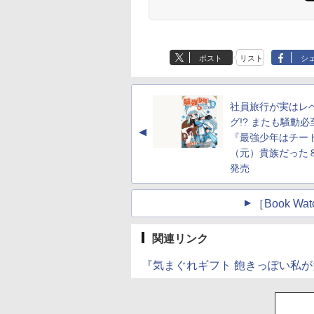
ポスト
リスト
シ
社員旅行が実はレ
グ!? またも騒動必
▲
『最強少年はチー
（元）貴族だった
発売
［Book 
関連リンク
『気まぐれギフト 飽きっぽい私が