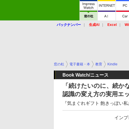
バックナンバー
生成AI
Excel
Wi
窓の杜
電子書籍・本
教育
Kindle
Book Watch/ニュース
「続けたいのに、続か
認識の変え方の実用エ
『気まぐれギフト 飽きっぽい私
インプレ