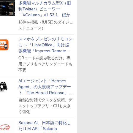
多機能マルチカラム型X（旧
称Twitter）ビューワー
「XColumn」v1.53.1 ほか
18件を掲載（8月5日のダイジェ
ストニュース）
スマホをプレゼンのリモコン
に ～「LibreOffice」向け拡
張機能「Impress Remote」
が公開
QRコードを読み取るだけ、専
用アプリもペアリングコードも
不要
AIエージェント「Hermes
Agent」の大規模アップデー
ト「The Herald Release」が
公開
自然な対話でタスクを依頼、デ
スクトップアプリ・CLIも大き
く強化
Sakana AI、日本語に特化し
たLLM API「Sakana