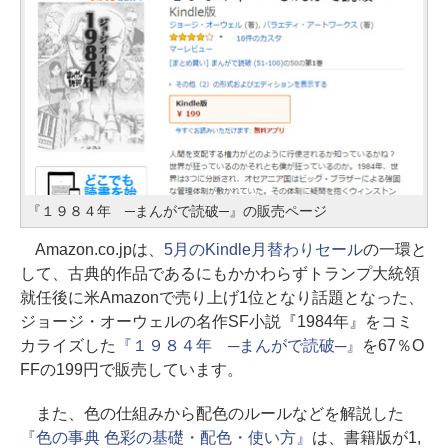
『１９８４年 ─まんがで読破─』の販売ページ
Amazon.co.jpは、
5月のKindle月替わりセール
の一環と
して、古典的作品であるにもかかわらずトランプ大統領
就任後に米Amazonで売り上げ1位となり話題となった、
ジョージ・オーウェルの名作SF小説『1984年』をコミ
カライズした
『１９８４年 ─まんがで読破─』
を67％O
FFの199円で販売しています。
また、色の仕組みから配色のルールなどを解説した
『色の事典 色彩の基礎・配色・使い方』
は、書籍版が1,