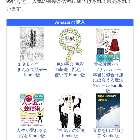
99円など、人気の書籍が大幅に値下げされて販売されて
います。
Amazonで購入
１９８４年 ─
色の事典 色彩
骨格診断×パー
まんがで読破─
の基礎・配色・
ソナルカラー
Kindle版
使い方 Kindle版
本当に似合う服
に出会える魔法
のルール Kindle
版
人生が変わる会
「空気」の研究
青春を山に賭け
話術 Kindle版
Kindle版
て Kindle版