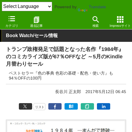
Powered by
Translate
窓の杜
電子書籍・本
小説
Kindle
カテゴリ
過去記事
検索
Impressサイト
Book Watch/セール情報
トランプ政権発足で話題となった名作『1984年』
のコミカライズ版が67％OFFなど ～5月のKindle
月替わりセール
ベストセラー『色の事典 色彩の基礎・配色・使い方』も
94％OFFの100円
長谷川 正太郎
2017年5月12日 06:45
リスト