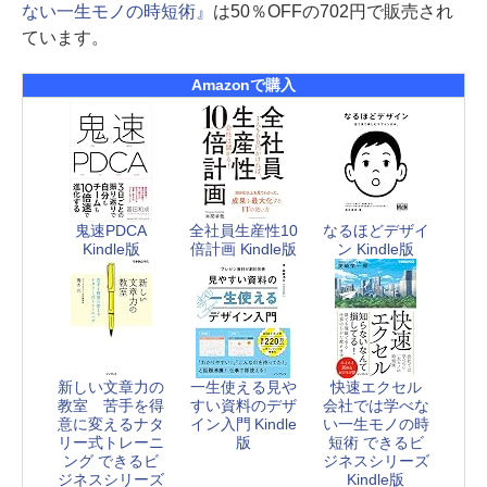
ない一生モノの時短術』
は50％OFFの702円で販売され
ています。
Amazonで購入
鬼速PDCA
全社員生産性10
なるほどデザイ
Kindle版
倍計画 Kindle版
ン Kindle版
新しい文章力の
一生使える見や
快速エクセル
教室 苦手を得
すい資料のデザ
会社では学べな
意に変えるナタ
イン入門 Kindle
い一生モノの時
リー式トレーニ
版
短術 できるビ
ング できるビ
ジネスシリーズ
ジネスシリーズ
Kindle版