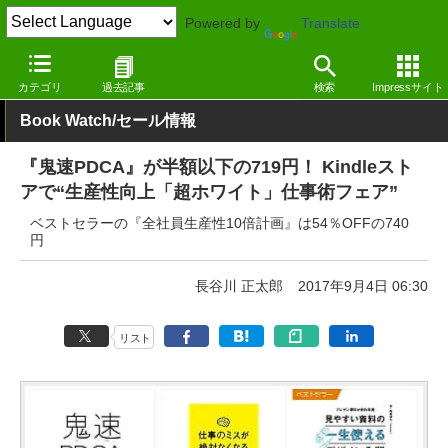
Powered by
Translate
窓の杜
電子書籍・本
ビジネス
Kindle
カテゴリ
過去記事
検索
Impressサイト
Book Watch/セール情報
『鬼速PDCA』が半額以下の719円！ Kindleスト
アで“生産性向上「超ホワイト」仕事術フェア”
ベストセラーの『全社員生産性10倍計画』は54％OFFの740
円
長谷川 正太郎
2017年9月4日 06:30
リスト