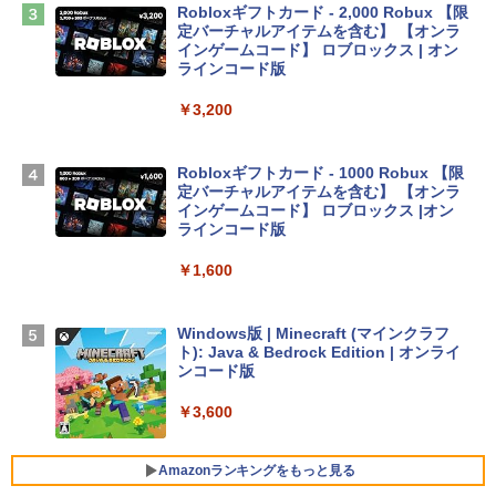
￥2,952
Robloxギフトカード - 2,000 Robux 【限
定バーチャルアイテムを含む】 【オンラ
インゲームコード】 ロブロックス | オン
Apple 2026 MacBook Air M5チップ搭載
ラインコード版
13インチノートブック：AIとApple Intell
igence、13.6インチLiquid Retinaディ
￥3,200
スプレイ、16GBユニファイドメモリ、1
TB SSDストレージ、12MPセンターフレ
ームカメラ、日本語キーボード、Touch I
Robloxギフトカード - 1000 Robux 【限
D - シルバー
定バーチャルアイテムを含む】 【オンラ
インゲームコード】 ロブロックス |オン
￥261,414
ラインコード版
￥1,600
【Amazon.co.jp限定】 HP ノートパソコ
ン 15-fd 15.6インチ 16GBメモリ 512GB
SSD インテル Core 5
Windows版 | Minecraft (マインクラフ
ト): Java & Bedrock Edition | オンライ
￥129,800
ンコード版
￥3,600
FMV ノートパソコン WE1-K3 (MS 365 P
ersonal/Copilotキー搭載/Win 11/15.6型/
Core i5/16GB/SSD 512GB/ホワイト) FM
Amazonランキングをもっと見る
VWK3E15W_AZ