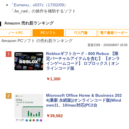
「Exmenu」v037c（17/02/09）
「Jw_cad」の操作を補助するソフト
Amazon 売れ筋ランキング
ノートPC
PCソフト
IT入門書
電子書籍リーダー
Amazon PCソフト の売れ筋ランキング
更新日時：2026/08/07 18:05
Apple 2026 MacBook Neo A18 Proチッ
Robloxギフトカード - 800 Robux 【限
プ搭載13インチノートブック：AIとAppl
定バーチャルアイテムを含む】 【オンラ
e Intelligence、Liquid Retinaディスプ
インゲームコード】 ロブロックス | オン
レイ、8GBメモリ、512GB SSD、1080p
ラインコード版
FaceTime HDカメラ、Touch ID - インデ
ィゴ + 3年延長 AppleCare+ for 13インチ
￥1,300
MacBook Neo(A18 Pro)|ダウンロード版
￥162,598
Microsoft Office Home & Business 202
4(最新 永続版)|オンラインコード版|Wind
ows11、10/mac対応|PC2台
tomtoc 360°保護 15.6 16インチ パソコ
ンケース Dell NEC Lavie ASUS HP dyna
￥39,582
book Lenovo対応