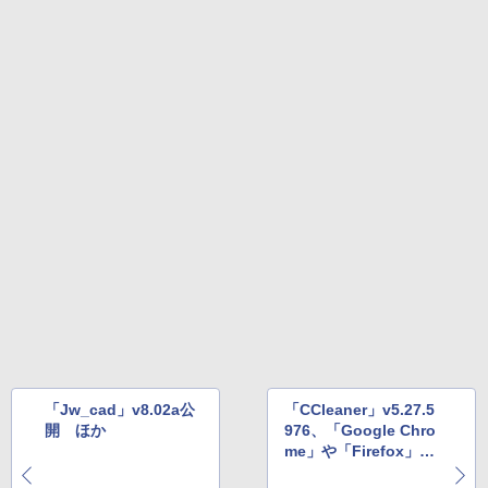
￥27,980
1冊ですべて身につくHTML & CSSとWe
bデザイン入門講座［第2版］
Amazon Kindle Colorsoft | 16GBストレ
￥1,292
ージ、防水、7インチカラーディスプレ
イ、色調調節ライト、最大8週間持続バッ
テリー、広告無し、ブラック (2025年発
売)
FM TOWNS ハイパー・カタログ: 本体ハ
ードウェア・市販ソフトウェアのパーフ
￥31,980
ェクトリストと最新エミュレータ紹介
￥1,600
New Amazon Kindle Scribe Colorsoft |
11インチカラーディスプレイ、64GBスト
レージ、ノート機能搭載、明るさ自動調
整、色調調節ライト、プレミアムペン付
き、グラファイト
￥115,980
「Jw_cad」v8.02a公
「CCleaner」v5.27.5
開 ほか
976、「Google Chro
me」や「Firefox」の
クリーニングを改善