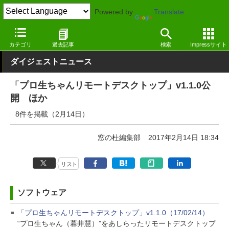
Powered by
Translate
窓の杜
その他の話題
トピック
アップデート
カテゴリ
過去記事
検索
Impressサイト
ダイジェストニュース
「プロ生ちゃんリモートデスクトップ」v1.1.0公
開 ほか
8件を掲載（2月14日）
窓の杜編集部
2017年2月14日 18:34
リスト
ソフトウェア
「プロ生ちゃんリモートデスクトップ」v1.1.0（17/02/14）
“プロ生ちゃん（暮井慧）”をあしらったリモートデスクトップ