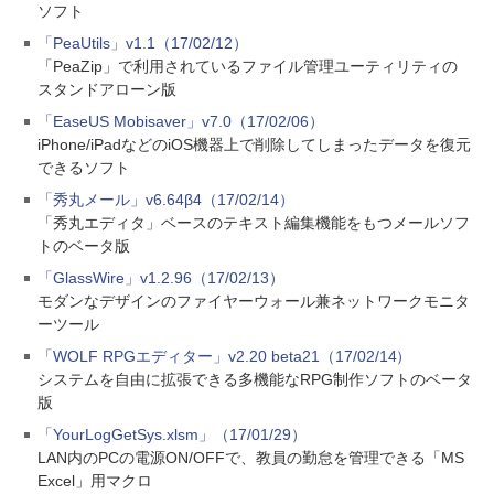
ソフト
「PeaUtils」v1.1（17/02/12）
「PeaZip」で利用されているファイル管理ユーティリティの
スタンドアローン版
「EaseUS Mobisaver」v7.0（17/02/06）
iPhone/iPadなどのiOS機器上で削除してしまったデータを復元
できるソフト
「秀丸メール」v6.64β4（17/02/14）
「秀丸エディタ」ベースのテキスト編集機能をもつメールソフ
トのベータ版
「GlassWire」v1.2.96（17/02/13）
モダンなデザインのファイヤーウォール兼ネットワークモニタ
ーツール
「WOLF RPGエディター」v2.20 beta21（17/02/14）
システムを自由に拡張できる多機能なRPG制作ソフトのベータ
版
「YourLogGetSys.xlsm」（17/01/29）
LAN内のPCの電源ON/OFFで、教員の勤怠を管理できる「MS
Excel」用マクロ