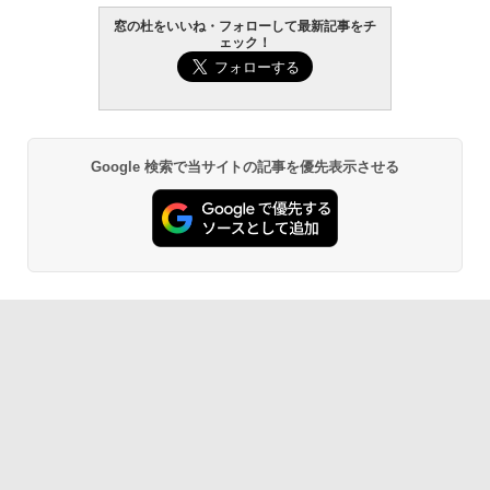
窓の杜をいいね・フォローして最新記事をチ
￥139,880
ェック！
生成AIパスポート公式テキスト 第４版
Amazon Kindle Paperwhite (16GB) 7イ
ンチディスプレイ、色調調節ライト、12
週間持続バッテリー、広告なし、ブラッ
￥1,766
ク
￥22,980
Google 検索で当サイトの記事を優先表示させる
AIイラスト表現辞典: 思い通りの絵を引き
出す プロンプトの言葉 AI画像生成シリー
Amazon Kindle - 目に優しい、かさばら
ズ (はぴーイラストLabo)
ない、大きな画面で読みやすい、6週間持
続バッテリー、6インチディスプレイ電子
書籍リーダー、ブラック、16GB、広告な
￥480
し
￥16,980
ClaudeCode いちばんやさしい 教科書:
非エンジニア 初心者 素人 でも安心 使い
方 マニュアル AI副業にもコンテンツ作成
にもKindle出版にも！ 非エンジニアのた
Kindle Paperwhite シグニチャーエディ
めのAIコーディング入門シリーズ
ション (32GB) 7インチディスプレイ、明
るさ自動調整、色調調節ライト、12週間
持続バッテリー、広告なし、メタリック
￥99
ブラック