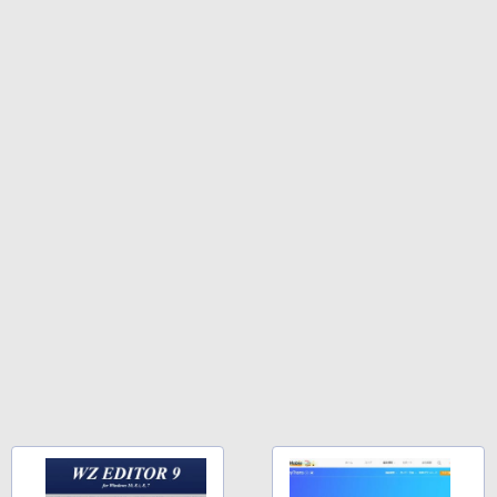
持続バッテリー、広告なし、メタリック
￥99
￥39,582
ブラック
￥27,980
1冊ですべて身につくHTML & CSSとWe
Robloxギフトカード - 2,000 Robux 【限
bデザイン入門講座［第2版］
定バーチャルアイテムを含む】 【オンラ
インゲームコード】 ロブロックス | オン
ラインコード版
Amazon Kindle Colorsoft | 16GBストレ
￥1,292
ージ、防水、7インチカラーディスプレ
イ、色調調節ライト、最大8週間持続バッ
￥3,200
テリー、広告無し、ブラック (2025年発
売)
FM TOWNS ハイパー・カタログ: 本体ハ
ードウェア・市販ソフトウェアのパーフ
Windows版 | Minecraft (マインクラフ
￥31,980
ェクトリストと最新エミュレータ紹介
ト): Java & Bedrock Edition | オンライ
ンコード版
￥1,600
New Amazon Kindle Scribe Colorsoft |
￥3,600
11インチカラーディスプレイ、64GBスト
レージ、ノート機能搭載、明るさ自動調
整、色調調節ライト、プレミアムペン付
き、グラファイト
￥115,980