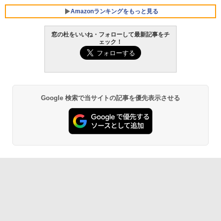
Amazonランキングをもっと見る
窓の杜をいいね・フォローして最新記事をチ
ェック！
Robloxギフトカード - 800 Robux 【限
生成AIパスポート公式テキスト 第４版
Amazon Kindle Paperwhite (16GB) 7イ
定バーチャルアイテムを含む】 【オンラ
ンチディスプレイ、色調調節ライト、12
インゲームコード】 ロブロックス | オン
週間持続バッテリー、広告なし、ブラッ
￥1,766
ラインコード版
ク
￥1,300
￥22,980
Google 検索で当サイトの記事を優先表示させる
AIイラスト表現辞典: 思い通りの絵を引き
出す プロンプトの言葉 AI画像生成シリー
Robloxギフトカード - 1000 Robux 【限
Amazon Kindle - 目に優しい、かさばら
ズ (はぴーイラストLabo)
定バーチャルアイテムを含む】 【オンラ
ない、大きな画面で読みやすい、6週間持
インゲームコード】 ロブロックス |オン
続バッテリー、6インチディスプレイ電子
ラインコード版
書籍リーダー、ブラック、16GB、広告な
￥480
し
￥1,600
￥16,980
ClaudeCode いちばんやさしい 教科書:
非エンジニア 初心者 素人 でも安心 使い
方 マニュアル AI副業にもコンテンツ作成
Microsoft Office Home & Business 202
にもKindle出版にも！ 非エンジニアのた
4(最新 永続版)|オンラインコード版|Wind
Kindle Paperwhite シグニチャーエディ
めのAIコーディング入門シリーズ
ows11、10/mac対応|PC2台
ション (32GB) 7インチディスプレイ、明
るさ自動調整、色調調節ライト、12週間