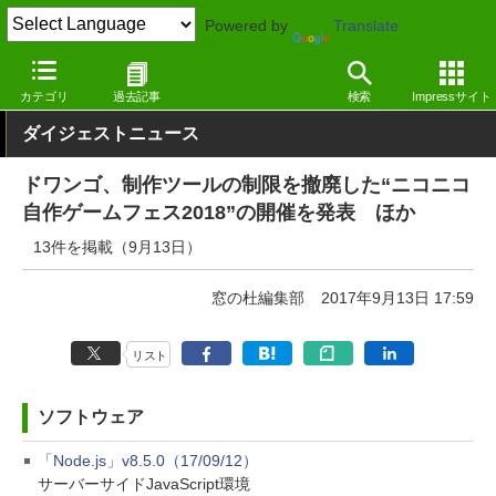
Powered by
Translate
窓の杜
その他の話題
トピック
アップデート
カテゴリ
過去記事
検索
Impressサイト
ダイジェストニュース
ドワンゴ、制作ツールの制限を撤廃した“ニコニコ
自作ゲームフェス2018”の開催を発表 ほか
13件を掲載（9月13日）
窓の杜編集部
2017年9月13日 17:59
リスト
ソフトウェア
「Node.js」v8.5.0（17/09/12）
サーバーサイドJavaScript環境