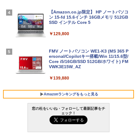
【Amazon.co.jp限定】 HP ノートパソコ
ン 15-fd 15.6インチ 16GBメモリ 512GB
SSD インテル Core 5
￥129,800
FMV ノートパソコン WE1-K3 (MS 365 P
ersonal/Copilotキー搭載/Win 11/15.6型/
Core i5/16GB/SSD 512GB/ホワイト) FM
VWK3E15W_AZ
￥139,880
Amazonランキングをもっと見る
窓の杜をいいね・フォローして最新記事をチ
ェック！
Robloxギフトカード - 800 Robux 【限
生成AIパスポート公式テキスト 第４版
Amazon Kindle Paperwhite (16GB) 7イ
定バーチャルアイテムを含む】 【オンラ
ンチディスプレイ、色調調節ライト、12
インゲームコード】 ロブロックス | オン
週間持続バッテリー、広告なし、ブラッ
￥1,766
ラインコード版
ク