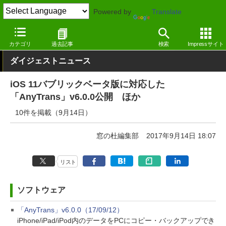
Powered by
Translate
窓の杜
その他の話題
トピック
アップデート
カテゴリ
過去記事
検索
Impressサイト
ダイジェストニュース
iOS 11バブリックベータ版に対応した
「AnyTrans」v6.0.0公開 ほか
10件を掲載（9月14日）
窓の杜編集部
2017年9月14日 18:07
リスト
ソフトウェア
「AnyTrans」v6.0.0（17/09/12）
iPhone/iPad/iPod内のデータをPCにコピー・バックアップでき