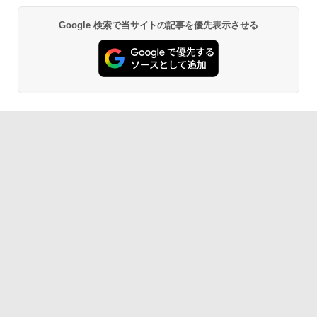
￥1,300
￥22,980
Google 検索で当サイトの記事を優先表示させる
AIイラスト表現辞典: 思い通りの絵を引き
出す プロンプトの言葉 AI画像生成シリー
Microsoft Office Home & Business 202
Amazon Kindle - 目に優しい、かさばら
ズ (はぴーイラストLabo)
4(最新 永続版)|オンラインコード版|Wind
ない、大きな画面で読みやすい、6週間持
ows11、10/mac対応|PC2台
続バッテリー、6インチディスプレイ電子
書籍リーダー、ブラック、16GB、広告な
￥480
し
￥39,582
￥16,980
ClaudeCode いちばんやさしい 教科書:
非エンジニア 初心者 素人 でも安心 使い
Robloxギフトカード - 2,000 Robux 【限
方 マニュアル AI副業にもコンテンツ作成
定バーチャルアイテムを含む】 【オンラ
にもKindle出版にも！ 非エンジニアのた
インゲームコード】 ロブロックス | オン
Kindle Paperwhite シグニチャーエディ
めのAIコーディング入門シリーズ
ラインコード版
ション (32GB) 7インチディスプレイ、明
るさ自動調整、色調調節ライト、12週間
持続バッテリー、広告なし、メタリック
￥99
￥3,200
ブラック
￥27,980
1冊ですべて身につくHTML & CSSとWe
Robloxギフトカード - 1000 Robux 【限
bデザイン入門講座［第2版］
定バーチャルアイテムを含む】 【オンラ
インゲームコード】 ロブロックス |オン
ラインコード版
Amazon Kindle Colorsoft | 16GBストレ
￥2,326
ージ、防水、7インチカラーディスプレ
イ、色調調節ライト、最大8週間持続バッ