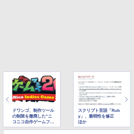
￥1,600
テリー、広告無し、ブラック (2025年発
売)
FM TOWNS ハイパー・カタログ: 本体ハ
ードウェア・市販ソフトウェアのパーフ
Windows版 | Minecraft (マインクラフ
￥31,980
ェクトリストと最新エミュレータ紹介
ト): Java & Bedrock Edition | オンライ
ンコード版
￥1,600
New Amazon Kindle Scribe Colorsoft |
￥3,600
11インチカラーディスプレイ、64GBスト
レージ、ノート機能搭載、明るさ自動調
整、色調調節ライト、プレミアムペン付
き、グラファイト
￥115,980
ドワンゴ、制作ツール
スクリプト言語「Rub
の制限を撤廃した“ニ
y」、脆弱性を修正
コニコ自作ゲームフェ
ほか
ス2018”の開催を発
表 ほか