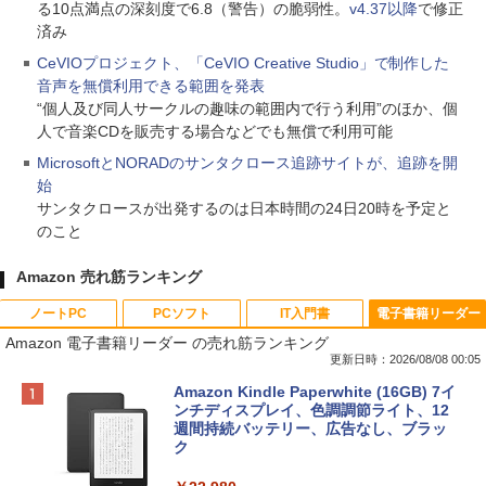
る10点満点の深刻度で6.8（警告）の脆弱性。
v4.37以降
で修正
済み
CeVIOプロジェクト、「CeVIO Creative Studio」で制作した
音声を無償利用できる範囲を発表
“個人及び同人サークルの趣味の範囲内で行う利用”のほか、個
人で音楽CDを販売する場合などでも無償で利用可能
MicrosoftとNORADのサンタクロース追跡サイトが、追跡を開
始
サンタクロースが出発するのは日本時間の24日20時を予定と
のこと
Amazon 売れ筋ランキング
ノートPC
PCソフト
IT入門書
電子書籍リーダー
Amazon 電子書籍リーダー の売れ筋ランキング
更新日時：2026/08/08 00:05
Apple 2026 MacBook Neo A18 Proチッ
Robloxギフトカード - 800 Robux 【限
生成AIパスポート公式テキスト 第４版
Amazon Kindle Paperwhite (16GB) 7イ
プ搭載13インチノートブック：AIとAppl
定バーチャルアイテムを含む】 【オンラ
ンチディスプレイ、色調調節ライト、12
e Intelligence、Liquid Retinaディスプ
インゲームコード】 ロブロックス | オン
週間持続バッテリー、広告なし、ブラッ
￥1,766
レイ、8GBメモリ、512GB SSD、1080p
ラインコード版
ク
FaceTime HDカメラ、Touch ID - インデ
ィゴ + 3年延長 AppleCare+ for 13インチ