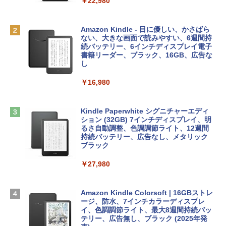
￥1,300
￥22,980
MacBook Neo(A18 Pro)|ダウンロード版
AIイラスト表現辞典: 思い通りの絵を引き
￥162,598
出す プロンプトの言葉 AI画像生成シリー
Robloxギフトカード - 1000 Robux 【限
Amazon Kindle - 目に優しい、かさばら
ズ (はぴーイラストLabo)
定バーチャルアイテムを含む】 【オンラ
ない、大きな画面で読みやすい、6週間持
インゲームコード】 ロブロックス |オン
続バッテリー、6インチディスプレイ電子
tomtoc 360°保護 15.6 16インチ パソコ
ラインコード版
書籍リーダー、ブラック、16GB、広告な
￥480
ンケース Dell NEC Lavie ASUS HP dyna
し
book Lenovo対応
￥1,600
￥16,980
ClaudeCode いちばんやさしい 教科書:
￥2,952
非エンジニア 初心者 素人 でも安心 使い
方 マニュアル AI副業にもコンテンツ作成
Microsoft Office Home & Business 202
にもKindle出版にも！ 非エンジニアのた
4(最新 永続版)|オンラインコード版|Wind
Kindle Paperwhite シグニチャーエディ
めのAIコーディング入門シリーズ
Apple 2026 MacBook Air M5チップ搭載
ows11、10/mac対応|PC2台
ション (32GB) 7インチディスプレイ、明
13インチノートブック：AIとApple Intell
るさ自動調整、色調調節ライト、12週間
igence、13.6インチLiquid Retinaディ
持続バッテリー、広告なし、メタリック
￥99
￥39,582
スプレイ、16GBユニファイドメモリ、1
ブラック
TB SSDストレージ、12MPセンターフレ
ームカメラ、日本語キーボード、Touch I
￥27,980
1冊ですべて身につくHTML & CSSとWe
Robloxギフトカード - 2,000 Robux 【限
D - シルバー
bデザイン入門講座［第2版］
定バーチャルアイテムを含む】 【オンラ
インゲームコード】 ロブロックス | オン
￥261,414
ラインコード版
Amazon Kindle Colorsoft | 16GBストレ
￥1,292
ージ、防水、7インチカラーディスプレ
イ、色調調節ライト、最大8週間持続バッ
￥3,200
【Amazon.co.jp限定】 HP ノートパソコ
テリー、広告無し、ブラック (2025年発