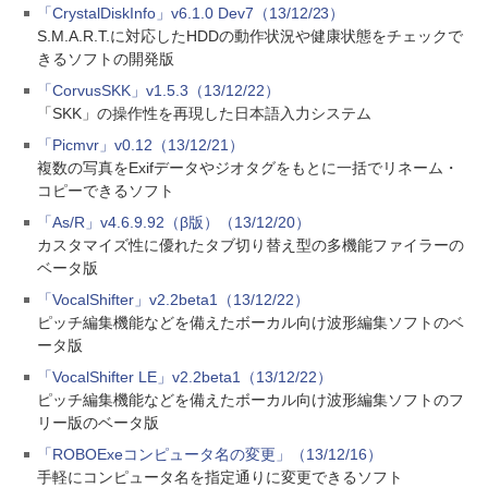
「CrystalDiskInfo」v6.1.0 Dev7（13/12/23）
S.M.A.R.T.に対応したHDDの動作状況や健康状態をチェックで
きるソフトの開発版
「CorvusSKK」v1.5.3（13/12/22）
「SKK」の操作性を再現した日本語入力システム
「Picmvr」v0.12（13/12/21）
複数の写真をExifデータやジオタグをもとに一括でリネーム・
コピーできるソフト
「As/R」v4.6.9.92（β版）（13/12/20）
カスタマイズ性に優れたタブ切り替え型の多機能ファイラーの
ベータ版
「VocalShifter」v2.2beta1（13/12/22）
ピッチ編集機能などを備えたボーカル向け波形編集ソフトのベ
ータ版
「VocalShifter LE」v2.2beta1（13/12/22）
ピッチ編集機能などを備えたボーカル向け波形編集ソフトのフ
リー版のベータ版
「ROBOExeコンピュータ名の変更」（13/12/16）
手軽にコンピュータ名を指定通りに変更できるソフト