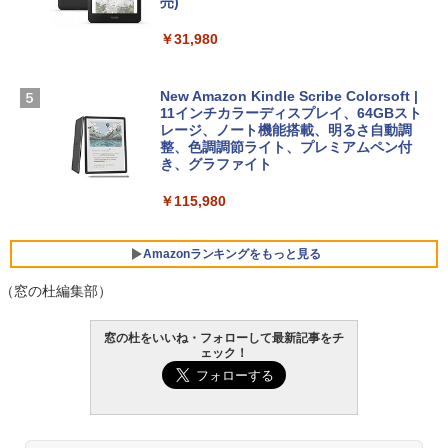
ン 15-fd 15.6インチ 16GBメモリ 512GB
売)
FM TOWNS ハイパー・カタログ: 本体ハ
SSD インテル Core 5
ードウェア・市販ソフトウェアのパーフ
Windows版 | Minecraft (マインクラフ
￥31,980
ェクトリストと最新エミュレータ紹介
ト): Java & Bedrock Edition | オンライ
￥129,800
ンコード版
￥1,600
New Amazon Kindle Scribe Colorsoft |
￥3,600
FMV ノートパソコン WE1-K3 (MS 365 P
11インチカラーディスプレイ、64GBスト
ersonal/Copilotキー搭載/Win 11/15.6型/
レージ、ノート機能搭載、明るさ自動調
Core i5/16GB/SSD 512GB/ホワイト) FM
整、色調調節ライト、プレミアムペン付
VWK3E15W_AZ
き、グラファイト
￥139,880
￥115,980
Amazonランキングをもっと見る
（窓の杜編集部）
窓の杜をいいね・フォローして最新記事をチ
ェック！