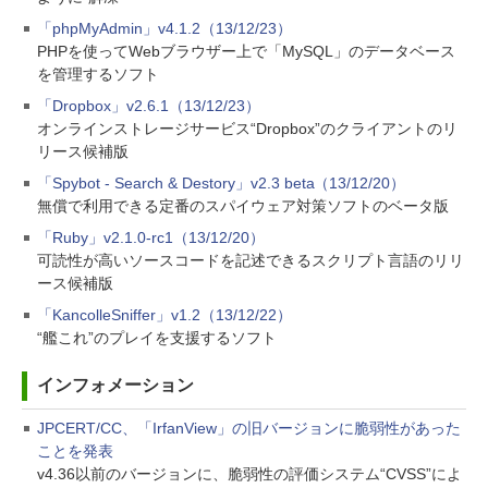
「phpMyAdmin」v4.1.2（13/12/23）
PHPを使ってWebブラウザー上で「MySQL」のデータベース
を管理するソフト
「Dropbox」v2.6.1（13/12/23）
オンラインストレージサービス“Dropbox”のクライアントのリ
リース候補版
「Spybot - Search & Destory」v2.3 beta（13/12/20）
無償で利用できる定番のスパイウェア対策ソフトのベータ版
「Ruby」v2.1.0-rc1（13/12/20）
可読性が高いソースコードを記述できるスクリプト言語のリリ
ース候補版
「KancolleSniffer」v1.2（13/12/22）
“艦これ”のプレイを支援するソフト
インフォメーション
JPCERT/CC、「IrfanView」の旧バージョンに脆弱性があった
ことを発表
v4.36以前のバージョンに、脆弱性の評価システム“CVSS”によ