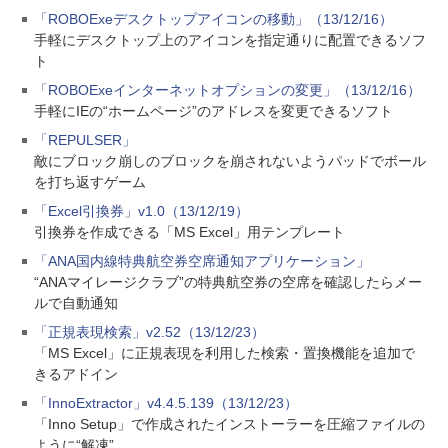
「ROBOExeデスクトップアイコンの移動」（13/12/16）
手軽にデスクトップ上のアイコンを指定通りに配置できるソフ
ト
「ROBOExeインターネットオプションの変更」（13/12/16）
手軽にIEの“ホームページ”のアドレスを変更できるソフト
「REPULSER」
敵にブロック崩しのブロックを崩されないようパッドでボール
を打ち返すゲーム
「Excel引換券」v1.0（13/12/19）
引換券を作成できる「MS Excel」用テンプレート
「ANA国内線特典航空券空席通知アプリケーション」
“ANAマイレージクラブ”の特典航空券の空席を確認したらメー
ルで自動通知
「正規表現検索」v2.52（13/12/23）
「MS Excel」に正規表現を利用した検索・置換機能を追加で
きるアドイン
「InnoExtractor」v4.4.5.139（13/12/23）
「Inno Setup」で作成されたインストーラーを圧縮ファイルの
ように“解凍”