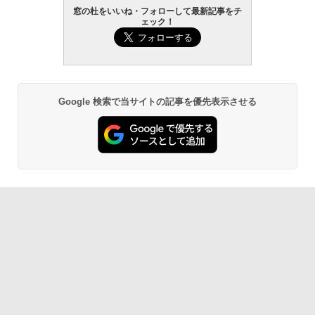
Amazon Kindle Paperwhite (16GB) 7イ
窓の杜をいいね・フォローして最新記事をチ
ンチディスプレイ、色調調節ライト、12
ェック！
週間持続バッテリー、広告なし、ブラッ
ク
￥22,980
Google 検索で当サイトの記事を優先表示させる
Amazon Kindle - 目に優しい、かさばら
ない、大きな画面で読みやすい、6週間持
続バッテリー、6インチディスプレイ電子
書籍リーダー、ブラック、16GB、広告な
し
￥16,980
Kindle Paperwhite シグニチャーエディ
ション (32GB) 7インチディスプレイ、明
るさ自動調整、色調調節ライト、12週間
持続バッテリー、広告なし、メタリック
ブラック
￥27,980