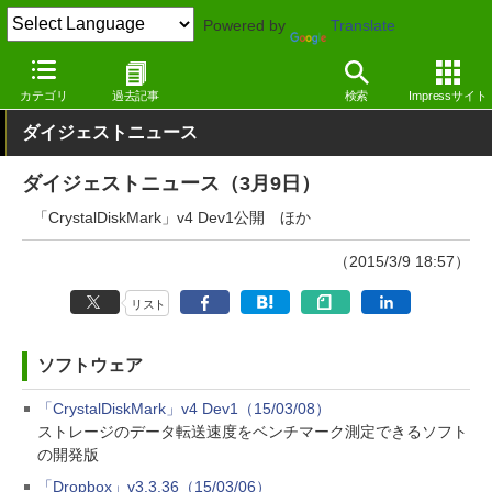
Powered by
Translate
窓の杜
その他の話題
トピック
アップデート
カテゴリ
過去記事
検索
Impressサイト
ダイジェストニュース
ダイジェストニュース（3月9日）
「CrystalDiskMark」v4 Dev1公開 ほか
（2015/3/9 18:57）
リスト
ソフトウェア
「CrystalDiskMark」v4 Dev1（15/03/08）
ストレージのデータ転送速度をベンチマーク測定できるソフト
の開発版
「Dropbox」v3.3.36（15/03/06）