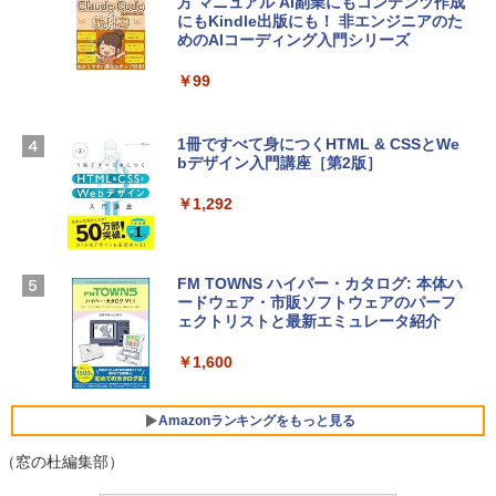
方 マニュアル AI副業にもコンテンツ作成
Microsoft Office Home & Business 202
にもKindle出版にも！ 非エンジニアのた
Apple 2026 MacBook Air M5チップ搭載
4(最新 永続版)|オンラインコード版|Wind
めのAIコーディング入門シリーズ
13インチノートブック：AIとApple Intell
ows11、10/mac対応|PC2台
igence、13.6インチLiquid Retinaディ
スプレイ、16GBユニファイドメモリ、1
￥99
￥39,582
TB SSDストレージ、12MPセンターフレ
ームカメラ、日本語キーボード、Touch I
D - シルバー
1冊ですべて身につくHTML & CSSとWe
Robloxギフトカード - 2,000 Robux 【限
bデザイン入門講座［第2版］
定バーチャルアイテムを含む】 【オンラ
￥261,414
インゲームコード】 ロブロックス | オン
ラインコード版
￥1,292
【Amazon.co.jp限定】 HP ノートパソコ
￥3,200
ン 15-fd 15.6インチ 16GBメモリ 512GB
SSD インテル Core 5
FM TOWNS ハイパー・カタログ: 本体ハ
ードウェア・市販ソフトウェアのパーフ
Windows版 | Minecraft (マインクラフ
￥129,800
ェクトリストと最新エミュレータ紹介
ト): Java & Bedrock Edition | オンライ
ンコード版
￥1,600
FMV ノートパソコン WE1-K3 (MS 365 P
￥3,600
ersonal/Copilotキー搭載/Win 11/15.6型/
Core i5/16GB/SSD 512GB/ホワイト) FM
Amazonランキングをもっと見る
VWK3E15W_AZ
（窓の杜編集部）
￥139,880