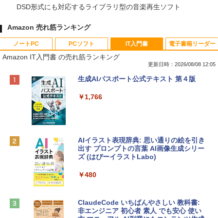
DSD形式にも対応するライブラリ型の音楽再生ソフト
Amazon 売れ筋ランキング
ノートPC
PCソフト
IT入門書
電子書籍リーダー
Amazon IT入門書 の売れ筋ランキング
更新日時：2026/08/08 12:05
Apple 2026 MacBook Neo A18 Proチッ
Robloxギフトカード - 800 Robux 【限
生成AIパスポート公式テキスト 第４版
プ搭載13インチノートブック：AIとAppl
定バーチャルアイテムを含む】 【オンラ
e Intelligenceのために設計、Liquid Ret
インゲームコード】 ロブロックス | オン
￥1,766
inaディスプレイ、8GBユニファイドメモ
ラインコード版
リ、256GB SSDストレージ、1080p Fac
eTime HDカメラ - インディゴ
￥1,300
￥119,800
AIイラスト表現辞典: 思い通りの絵を引き
出す プロンプトの言葉 AI画像生成シリー
Robloxギフトカード - 1000 Robux 【限
ズ (はぴーイラストLabo)
定バーチャルアイテムを含む】 【オンラ
tomtoc 360°保護 15.6 16インチ パソコ
インゲームコード】 ロブロックス |オン
ンケース Dell NEC Lavie ASUS HP dyna
ラインコード版
￥480
book Lenovo対応
￥1,600
￥2,952
ClaudeCode いちばんやさしい 教科書:
非エンジニア 初心者 素人 でも安心 使い