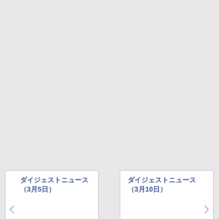
Amazon Kindle Colorsoft | 16GBストレ
ージ、防水、7インチカラーディスプレ
イ、色調調節ライト、最大8週間持続バッ
テリー、広告無し、ブラック (2025年発
売)
￥31,980
New Amazon Kindle Scribe Colorsoft |
11インチカラーディスプレイ、64GBスト
レージ、ノート機能搭載、明るさ自動調
整、色調調節ライト、プレミアムペン付
き、グラファイト
￥115,980
ダイジェストニュース
ダイジェストニュース
（3月5日）
（3月10日）