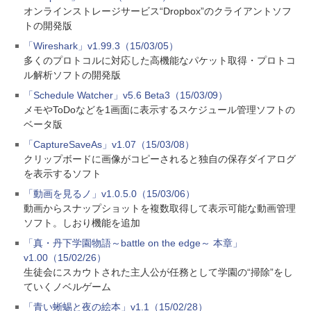
オンラインストレージサービス“Dropbox”のクライアントソフ
トの開発版
「Wireshark」v1.99.3（15/03/05）
多くのプロトコルに対応した高機能なパケット取得・プロトコ
ル解析ソフトの開発版
「Schedule Watcher」v5.6 Beta3（15/03/09）
メモやToDoなどを1画面に表示するスケジュール管理ソフトの
ベータ版
「CaptureSaveAs」v1.07（15/03/08）
クリップボードに画像がコピーされると独自の保存ダイアログ
を表示するソフト
「動画を見るノ」v1.0.5.0（15/03/06）
動画からスナップショットを複数取得して表示可能な動画管理
ソフト。しおり機能を追加
「真・丹下学園物語～battle on the edge～ 本章」
v1.00（15/02/26）
生徒会にスカウトされた主人公が任務として学園の“掃除”をし
ていくノベルゲーム
「青い蜥蜴と夜の絵本」v1.1（15/02/28）