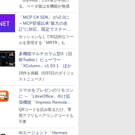
「Brynhildr」の作者が手掛け
る。ベータ版は全機能が無償
「MCP C# SDK」がv2.0に
～MCP登場以来“最大の改
訂”に対応、既定でステート
レスへ
セッションなしで対話的なツー
ルを実現する「MRTR」も
多機能マルチカラム型X（旧
称Twitter）ビューワー
「XColumn」v1.53.1 ほか
18件を掲載（8月5日のダイジェ
ストニュース）
スマホをプレゼンのリモコン
に ～「LibreOffice」向け拡
張機能「Impress Remote」
が公開
QRコードを読み取るだけ、専
用アプリもペアリングコードも
不要
AIエージェント「Hermes