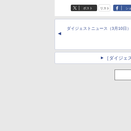
ト、12週間持続バッ
ズ (はぴーイラスト
続バッテリー、6イ
テリー、広告なし、
Labo)
チディスプレイ電子
ポスト
リスト
シ
ブラック
書籍リーダー、ブラ
ック、16GB、広告
し
ダイジェストニュース（3月10日）
▲
［ダイジェ