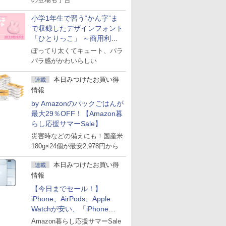
小学1年生で習う“かん字”ま
で収録したデザインフォント
「ひとりっこ」 ～商用利用
OK
ぽってり太くてキュート、パラ
パラ感がかわいらしい
本日みつけたお買い得
連載
情報
by Amazonのパックごはんが
最大29％OFF！【Amazon暮
らし応援サマーSale】
災害時などの備えにも！国産米
180g×24個が最安2,978円から
本日みつけたお買い得
連載
情報
【今日までセール！】
iPhone、AirPods、Apple
Watchが安い、「iPhone
Air」256GB版が139,800円な
Amazon暮らし応援サマーSale