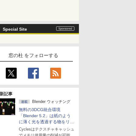
Special Site
窓の杜 をフォローする
新記事
Blender ウォッチング
連載
無料の3DCG統合環境
「Blender 5.2」は紙のよう
に薄く光を透過する物をリア
ルに表現
Cyclesはテクスチャキャッシュ
でメモリ使用量の削減が可能