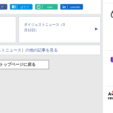
ン
マニュアル AI副業に
るさ自動調整、色調
フェクトリストと最
レイ、色調調節ライ
ジ、ノート機能搭載、
もコンテンツ作成に
調節ライト、12週間
新エミュレータ紹介
ト、最大8週間持続バ
明るさ自動調整、色調
ェア
はてブ
note
LinkedIn
もKindle出版にも！
持続バッテリー、広
ッテリー、広告無
調節ライト、プレミア
な
非エンジニアのため
告なし、メタリック
し、ブラック (2025
ムペン付き、グラファ
のAIコーディング入
ブラック
年発売)
イト
門シリーズ
ダイジェストニュース（3
▲
月12日）
ストニュース］の他の記事を見る
トップページに戻る