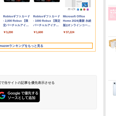
Apple 2026
Robloxギフトカード
【Amazon.co.jp限
Robloxギフトカード
FMV ノートパソコン
Microsoft Office
コ
MacBook Air M5チ
- 2,000 Robux 【限
定】 HP ノートパソ
- 1000 Robux 【限定
WE1-K3 (MS 365
Home 2024(最新 永続
ップ搭載13インチノ
定バーチャルアイテ
コン 15-fd 15.6イン
バーチャルアイテム
Personal/Copilotキー
版)|オンラインコード
ートブック：AIと
ムを含む】 【オンラ
チ 16GBメモリ
を含む】 【オンライ
搭載/Win 11/15.6
版|Windows11、
￥314,800
￥3,200
￥129,800
￥1,600
￥119,800
￥37,224
Apple Intelligence、
インゲームコード】
512GB SSD インテ
ンゲームコード】 ロ
型/Core i5/16GB/SSD
10/mac対応|PC2台
13.6インチLiquid
ロブロックス | オン
ル Core 5
ブロックス |オンライ
512GB/ホワイト)
Retinaディスプレ
ラインコード版
ンコード版
FMVWK3E15W_AZ
mazonランキングをもっと見る
イ、24GBユニファイ
ドメモリ、1TB SSD
ストレージ、12MPセ
ンターフレームカメ
ラ、日本語キーボー
ド、Touch ID - ミッ
ドナイト
 検索で当サイトの記事を優先表示させる
ClaudeCode いちば
Kindle Paperwhite
FM TOWNS ハイパ
Amazon Kindle
1冊ですべて身につく
New Amazon Kindle
んやさしい 教科書:
シグニチャーエディ
ー・カタログ: 本体
Colorsoft | 16GBス
HTML & CSSとWebデ
Scribe Colorsoft | 11
非エンジニア 初心者
ション (32GB) 7イン
ハードウェア・市販
トレージ、防水、7イ
ザイン入門講座［第2
インチカラーディスプ
持
素人 でも安心 使い方
チディスプレイ、明
ソフトウェアのパー
ンチカラーディスプ
版］
レイ、64GBストレー
￥99
￥32,980
￥1,600
￥39,980
￥2,326
￥115,980