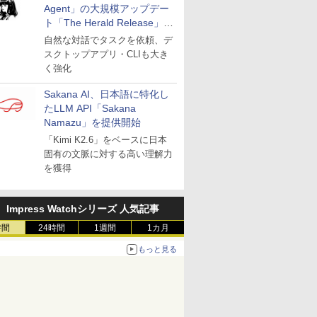
Agent」の大規模アップデー
ト「The Herald Release」が
公開
自然な対話でタスクを依頼、デ
スクトップアプリ・CLIも大き
く強化
Sakana AI、日本語に特化し
たLLM API「Sakana
Namazu」を提供開始
「Kimi K2.6」をベースに日本
固有の文脈に対する高い理解力
を獲得
Impress Watchシリーズ 人気記事
時間
24時間
1週間
1カ月
もっと見る