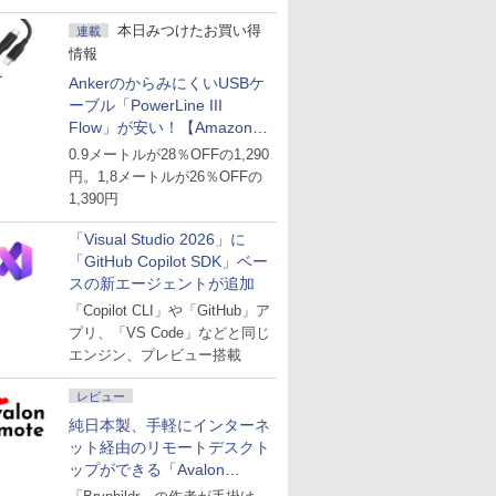
ど
本日みつけたお買い得
連載
情報
AnkerのからみにくいUSBケ
ーブル「PowerLine III
Flow」が安い！【Amazon暮
らし応援サマーSale】
0.9メートルが28％OFFの1,290
円。1,8メートルが26％OFFの
1,390円
「Visual Studio 2026」に
「GitHub Copilot SDK」ベー
スの新エージェントが追加
「Copilot CLI」や「GitHub」ア
プリ、「VS Code」などと同じ
エンジン、プレビュー搭載
レビュー
純日本製、手軽にインターネ
ット経由のリモートデスクト
ップができる「Avalon
remote」