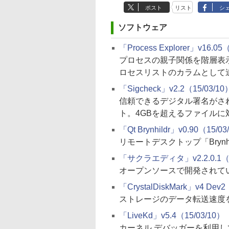
ポスト
リスト
シ
ソフトウェア
「Process Explorer」v16.05
プロセスの親子関係を階層表示で
ロセスリストのカラムとして
「Sigcheck」v2.2（15/03/10
信頼できるデジタル署名がさ
ト。4GBを超えるファイルに
「Qt Brynhildr」v0.90（15/03
リモートデスクトップ「Brynh
「サクラエディタ」v2.2.0.1（1
オープンソースで開発されて
「CrystalDiskMark」v4 Dev2
ストレージのデータ転送速度
「LiveKd」v5.4（15/03/10）
カーネル デバッガーを利用