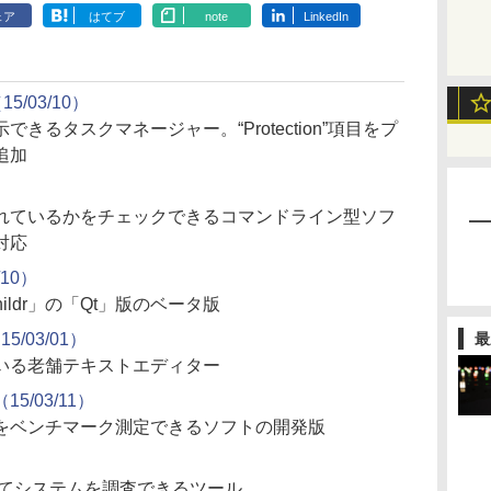
ェア
はてブ
note
LinkedIn
（15/03/10）
きるタスクマネージャー。“Protection”項目をプ
追加
）
れているかをチェックできるコマンドライン型ソフ
対応
/10）
ildr」の「Qt」版のベータ版
5/03/01）
最
いる老舗テキストエディター
（15/03/11）
をベンチマーク測定できるソフトの開発版
してシステムを調査できるツール