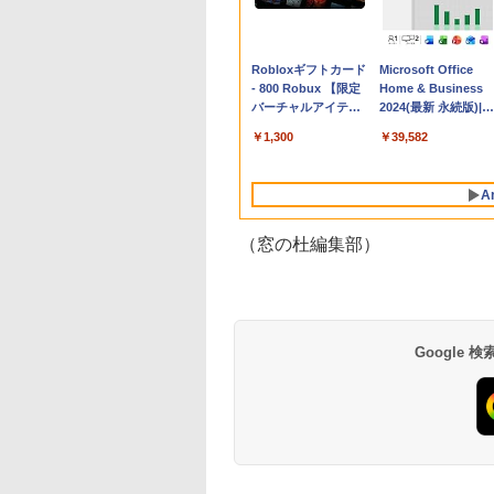
Apple 2026
Robloxギフトカード
tomtoc 360°保護
Microsoft Office
MacBook Neo A18
- 800 Robux 【限定
15.6 16インチ パソ
Home & Business
Proチップ搭載13イ
バーチャルアイテム
ンケース Dell NEC
2024(最新 永続版)|オ
ンチノートブック：
を含む】 【オンライ
Lavie ASUS HP
ンラインコード
￥137,800
￥1,300
￥2,952
￥39,582
AIとApple
ンゲームコード】 ロ
dynabook Lenovo
版|Windows11、
Intelligenceのために
ブロックス | オンラ
対応
10/mac対応|PC2台
設計、Liquid Retina
インコード版
A
ディスプレイ、8GB
ユニファイドメモ
リ、512GB SSDスト
（窓の杜編集部）
レージ、1080p
FaceTime HDカメ
ラ、Touch ID - イン
ディゴ
Google
生成AIパスポート公
Amazon Kindle
AIイラスト表現辞典:
Amazon Kindle - 目
式テキスト 第４版
Paperwhite (16GB)
思い通りの絵を引き
に優しい、かさばら
7インチディスプレ
出す プロンプトの言
ない、大きな画面で
￥1,766
イ、色調調節ライ
葉 AI画像生成シリー
読みやすい、6週間
￥27,980
￥480
￥19,980