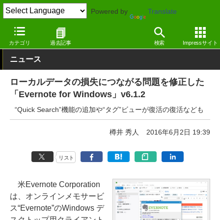
Powered by
Translate
窓の杜
オフィス・ドキュメント
ドキュメント
Windows
カテゴリ
過去記事
検索
Impressサイト
ニュース
ローカルデータの損失につながる問題を修正した
「Evernote for Windows」v6.1.2
“Quick Search”機能の追加や“タグ”ビューが復活の復活なども
樽井 秀人
2016年6月2日 19:39
リスト
米Evernote Corporation
は、オンラインメモサービ
ス“Evernote”のWindows デ
スクトップ用クライアント