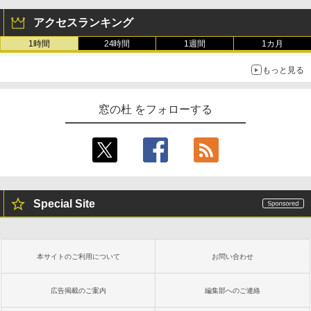
ストレージ、防水、7インチカラー
￥1,600
ディスプレイ、色調調節ライト、
アクセスランキング
最大8週間持続バッテリー、広告無
Robloxギフトカード - 1000 Robu
1時間
24時間
1週間
1カ月
し、ブラック (2025年発売)
x 【限定バーチャルアイテムを含
1冊ですべて身につくHTML & CSS
もっと見る
む】 【オンラインゲームコード】
とWebデザイン入門講座［第2版］
￥39,980
ロブロックス |オンラインコード版
￥2,326
窓の杜 をフォローする
￥1,600
New Amazon Kindle Scribe Color
soft | 11インチカラーディスプレ
イ、64GBストレージ、ノート機能
搭載、明るさ自動調整、色調調節
ライト、プレミアムペン付き、グ
Special Site
ラファイト
￥115,980
本サイトのご利用について
お問い合わせ
広告掲載のご案内
編集部へのご連絡