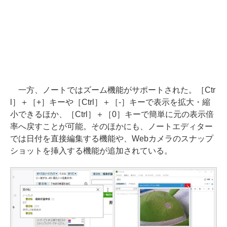
一方、ノートではズーム機能がサポートされた。［Ctr
l］＋［+］キーや［Ctrl］＋［-］キーで表示を拡大・縮
小できるほか、［Ctrl］＋［0］キーで簡単に元の表示倍
率へ戻すことが可能。そのほかにも、ノートエディター
では日付を直接編集する機能や、Webカメラのスナップ
ショットを挿入する機能が追加されている。