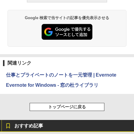
む】 【オンラインゲームコード】
bo)
さばらない、大きな画面で読みや
ロブロックス | オンラインコード版
すい、6週間持続バッテリー、6イ
Google 検索で当サイトの記事を優先表示させる
￥99
ンチディスプレイ電子書籍リーダ
￥1,300
ー、ブラック、16GB、広告なし
ClaudeCode いちばんやさしい 教
￥19,980
Microsoft Office Home & Busine
科書: 非エンジニア 初心者 素人 で
ss 2024(最新 永続版)|オンライン
も安心 使い方 マニュアル AI副業に
コード版|Windows11、10/mac対
もコンテンツ作成にもKindle出版
Kindle Paperwhite シグニチャー
関連リンク
応|PC2台
にも！ 非エンジニアのためのAIコ
エディション (32GB) 7インチディ
ーディング入門シリーズ
スプレイ、明るさ自動調整、色調
仕事とプライベートのノートを一元管理 | Evernote
￥39,582
調節ライト、12週間持続バッテリ
Evernote for Windows - 窓の杜ライブラリ
￥99
ー、広告なし、メタリックブラッ
ク
Robloxギフトカード - 2,000 Robu
x 【限定バーチャルアイテムを含
FM TOWNS ハイパー・カタログ:
トップページに戻る
￥32,980
む】 【オンラインゲームコード】
本体ハードウェア・市販ソフトウ
ロブロックス | オンラインコード版
ェアのパーフェクトリストと最新
おすすめ記事
エミュレータ紹介
Amazon Kindle Colorsoft | 16GB
￥3,200