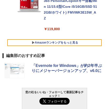
365 Personal/Copilotキー搭載/Wi
n 11/15.6型/Core i5/16GB/SSD 51
2GB/ホワイト) FMVWK3E15W_A
Z
￥119,800
Amazonランキングをもっと見る
編集部のおすすめ記事
Xbox プリペイドカード 10,000円
生成AIパスポート公式テキスト 第
Amazon Kindle Paperwhite (16G
「Evernote for Windows」が約2年半ぶ
デジタルコード 【旧 Xbox ギフト
４版
B) 7インチディスプレイ、色調調節
りにメジャーバージョンアップ、v6.0に
カード】 [オンラインコード]
ライト、12週間持続バッテリー、
￥1,766
広告なし、ブラック
￥10,000
￥27,980
窓の杜をいいね・フォローして最新記事をチ
AIイラスト表現辞典: 思い通りの絵
ェック！
Robloxギフトカード - 800 Robux
を引き出す プロンプトの言葉 AI画
【限定バーチャルアイテムを含
像生成シリーズ (はぴーイラストLa
Amazon Kindle - 目に優しい、か