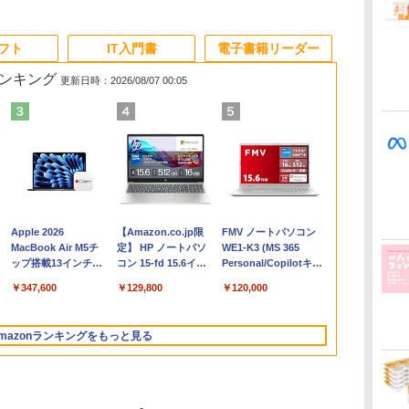
ソフト
IT入門書
電子書籍リーダー
ランキング
更新日時：2026/08/07 00:05
Apple 2026
【Amazon.co.jp限
FMV ノートパソコン
コ
MacBook Air M5チ
定】 HP ノートパソ
WE1-K3 (MS 365
ップ搭載13インチノ
コン 15-fd 15.6イン
Personal/Copilotキー
ートブック：AIと
チ 16GBメモリ
搭載/Win 11/15.6
￥347,600
￥129,800
￥120,000
Apple Intelligence、
512GB SSD インテ
型/Core i5/16GB/SSD
13.6インチLiquid
ル Core 5
512GB/ホワイト)
Retinaディスプレ
FMVWK3E15W_AZ
mazonランキングをもっと見る
イ、24GBユニファイ
ドメモリ、1TB
SSD、12MPセンター
フレームカメラ、
Touch ID - ミッドナ