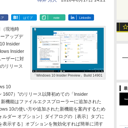
ェア
はてブ
note
LinkedIn
11日（現地時
ジャーアップデ
Insider
ws Insider
参加ユーザーに対
みのリリース
「Windows 10 Insider Preview」Build 14901
 10
最
ジョン 1607）”のリリース以降初めての「Insider
だが、新機能はファイルエクスプローラーに追加された
ows 10の使い方や追加された新機能を案内するため
ォルダー オプション］ダイアログの［表示］タブに
を表示する］オプションを無効化すれば簡単に消す