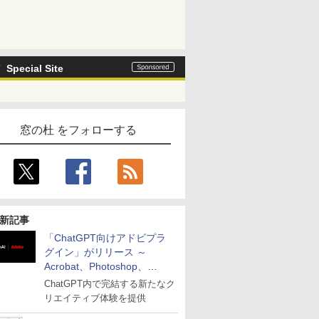
Special Site
窓の杜 をフォローする
新記事
「ChatGPT向けアドビプラ
グイン」がリリース ～
Acrobat、Photoshop、
Premiereなどの機能を1つの
ChatGPT内で完結する新たなク
プラグインに統合
リエイティブ体験を提供