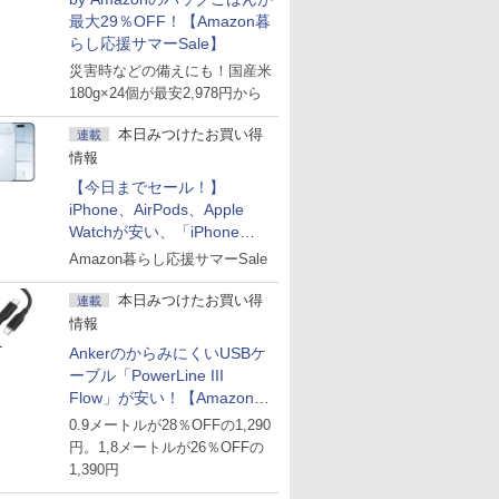
最大29％OFF！【Amazon暮
らし応援サマーSale】
災害時などの備えにも！国産米
180g×24個が最安2,978円から
本日みつけたお買い得
連載
情報
【今日までセール！】
iPhone、AirPods、Apple
Watchが安い、「iPhone
Air」256GB版が139,800円な
Amazon暮らし応援サマーSale
ど
本日みつけたお買い得
連載
情報
AnkerのからみにくいUSBケ
ーブル「PowerLine III
Flow」が安い！【Amazon暮
らし応援サマーSale】
0.9メートルが28％OFFの1,290
円。1,8メートルが26％OFFの
1,390円