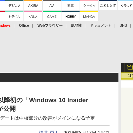
ndows
Office
Webブラウザー
脆弱性
ドキュメント
SNS
1
e”以降初の「Windows 10 Insider
01が公開
プデートは中核部分の改善がメインになる予定
樽井 秀人
2016年8月17日 14:21