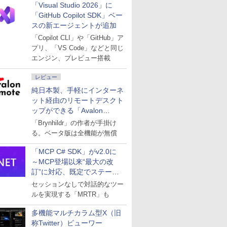
「Visual Studio 2026」に
「GitHub Copilot SDK」ベー
スの新エージェントが追加
「Copilot CLI」や「GitHub」ア
プリ、「VS Code」などと同じ
エンジン、プレビュー搭載
レビュー
純日本製、手軽にインターネ
ット経由のリモートデスクト
ップができる「Avalon
remote」
「Brynhildr」の作者が手掛け
る。ベータ版は全機能が無償
「MCP C# SDK」がv2.0に
～MCP登場以来“最大の改
訂”に対応、既定でステート
レスへ
セッションなしで対話的なツー
ルを実現する「MRTR」も
多機能マルチカラム型X（旧
称Twitter）ビューワー