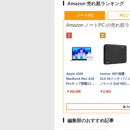
Amazon 売れ筋ランキング
ノートPC
PC
Amazon ノートPC の売れ筋
Apple 2026
tomtoc 360°保護
MacBook Neo A18
15.6 16インチ パソ
Proチップ搭載13イ
ンケース Dell NEC
ンチノートブック：
Lavie ASUS HP
￥162,598
￥2,952
AIとApple
dynabook Lenovo
Intelligence、Liquid
対応
Retinaディスプレ
A
イ、8GBメモリ、
512GB SSD、1080p
FaceTime HDカメ
編集部のおすすめ記事
ラ、Touch ID - イン
ディゴ + 3年延長