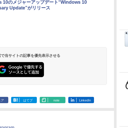
ws 10のメジャーアップデート“Windows 10
イト + 3年延長
rsary Update”がリリース
AppleCare+ for 13イ
ンチMacBook
Air(M5)|ダウンロー
ド版
Microsoft Office
ClaudeCode いちば
Kindle Paperwhite
Robloxギフトカード
FM TOWNS ハイパ
Amazon Kindle
Microsoft Office
1冊ですべて身につく
New Amazon Kindle
Home & Business
んやさしい 教科書:
シグニチャーエディ
- 1000 Robux 【限定
ー・カタログ: 本体
Colorsoft | 16GBス
Home 2024(最新 永続
HTML & CSSとWebデ
Scribe Colorsoft | 11
2024(最新 永続版)|オ
非エンジニア 初心者
ション (32GB) 7イン
バーチャルアイテム
ハードウェア・市販
トレージ、防水、7イ
版)|オンラインコード
ザイン入門講座［第2
インチカラーディスプ
持
ンラインコード
素人 でも安心 使い方
チディスプレイ、明
を含む】 【オンライ
ソフトウェアのパー
ンチカラーディスプ
版|Windows11、
版］
レイ、64GBストレー
￥39,582
￥99
￥32,980
￥1,600
￥1,600
￥39,980
￥37,224
￥2,326
￥115,980
 検索で当サイトの記事を優先表示させる
ン
版|Windows11、
マニュアル AI副業に
るさ自動調整、色調
ンゲームコード】 ロ
フェクトリストと最
レイ、色調調節ライ
10/mac対応|PC2台
ジ、ノート機能搭載、
10/mac対応|PC2台
もコンテンツ作成に
調節ライト、12週間
ブロックス |オンライ
新エミュレータ紹介
ト、最大8週間持続バ
明るさ自動調整、色調
もKindle出版にも！
持続バッテリー、広
ンコード版
ッテリー、広告無
調節ライト、プレミア
な
非エンジニアのため
告なし、メタリック
し、ブラック (2025
ムペン付き、グラファ
のAIコーディング入
ジェード
年発売)
イト
門シリーズ
ェア
はてブ
note
LinkedIn
rogram