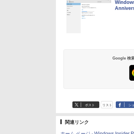
Windo
AppleCare+ for 13イ
Annive
ンチMacBook
Neo(A18 Pro)|ダウン
ロード版
Robloxギフトカード
生成AIパスポート公
Amazon Kindle
Robloxギフトカード
AIイラスト表現辞典:
Amazon Kindle - 目
- 800 Robux 【限定
式テキスト 第４版
Paperwhite (16GB)
- 2,000 Robux 【限
思い通りの絵を引き
に優しい、かさばら
バーチャルアイテム
7インチディスプレ
定バーチャルアイテ
出す プロンプトの言
ない、大きな画面で
￥1,766
を含む】 【オンライ
イ、色調調節ライ
ムを含む】 【オンラ
葉 AI画像生成シリー
読みやすい、6週間
￥1,300
￥27,980
￥3,200
￥480
￥19,980
Google
ンゲームコード】 ロ
ト、12週間持続バッ
インゲームコード】
ズ (はぴーイラスト
続バッテリー、6イ
ブロックス | オンラ
テリー、広告なし、
ロブロックス | オン
Labo)
チディスプレイ電子
インコード版
ブラック
ラインコード版
書籍リーダー、ブラ
ック、16GB、広告
し
ポスト
リスト
シ
関連リンク
ホーム ページ - Windows Insider P