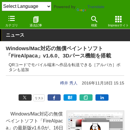
Powered by
Translate
窓の杜
画像・映像・音楽
画像
Windows
カテゴリ
過去記事
検索
Impressサイト
ニュース
Windows/Mac対応の無償ペイントソフト
「FireAlpaca」v1.6.0、3Dパース機能を搭載
QRコードでモバイル端末へ作品を転送できる［アルパカ］ボ
タンも追加
樽井 秀人
2016年11月18日 15:15
リスト
Windows/Mac対応の無償
ペイントソフト「FireAlpac
a」の最新版v1.6.0が、16日