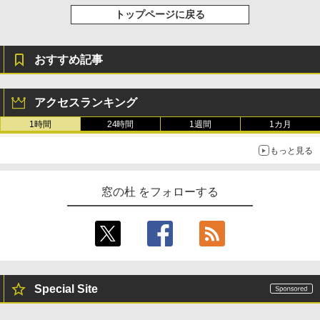
トップページに戻る
￥115,980
おすすめ記事
XTEINK X3 電子書籍リーダー 3.7インチ
E-Ink搭載 58g軽量 カードサイズ 16GB内
蔵 SD対応 ミストレグレー
アクセスランキング
￥12,900
1時間
24時間
1週間
1カ月
もっと見る
窓の杜 をフォローする
Special Site