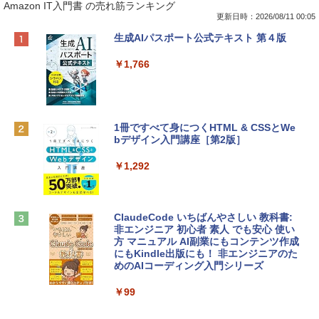
Amazon IT入門書 の売れ筋ランキング
更新日時：2026/08/11 00:05
Apple 2026 MacBook Neo A18 Proチッ
Robloxギフトカード - 800 Robux 【限
生成AIパスポート公式テキスト 第４版
プ搭載13インチノートブック：AIとAppl
定バーチャルアイテムを含む】 【オンラ
e Intelligenceのために設計、Liquid Ret
インゲームコード】 ロブロックス | オン
￥1,766
inaディスプレイ、8GBユニファイドメモ
ラインコード版
リ、512GB SSDストレージ、1080p Fac
eTime HDカメラ、Touch ID - シトラス
￥1,300
￥137,800
1冊ですべて身につくHTML & CSSとWe
bデザイン入門講座［第2版］
Robloxギフトカード - 2,000 Robux 【限
定バーチャルアイテムを含む】 【オンラ
tomtoc 360°保護 15.6 16インチ パソコ
インゲームコード】 ロブロックス | オン
￥1,292
ンケース Dell NEC Lavie ASUS HP dyna
ラインコード版
book Lenovo対応
￥3,200
￥2,952
ClaudeCode いちばんやさしい 教科書:
非エンジニア 初心者 素人 でも安心 使い
方 マニュアル AI副業にもコンテンツ作成
Robloxギフトカード - 1000 Robux 【限
にもKindle出版にも！ 非エンジニアのた
HP ノートパソコン 15-fd 15.6インチ 16
定バーチャルアイテムを含む】 【オンラ
めのAIコーディング入門シリーズ
GBメモリ 512GB SSD インテル Core 5
インゲームコード】 ロブロックス |オン
ラインコード版
￥99
￥140,131
￥1,600