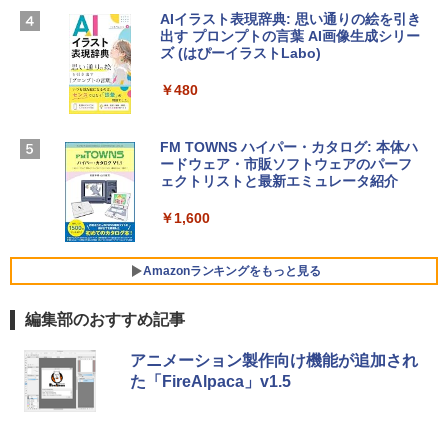
AIイラスト表現辞典: 思い通りの絵を引き
出す プロンプトの言葉 AI画像生成シリー
Apple 2026 MacBook Air M5チップ搭載
Microsoft Office Home & Business 202
ズ (はぴーイラストLabo)
13インチノートブック：AIとApple Intell
4(最新 永続版)|オンラインコード版|Wind
igence、13.6インチLiquid Retinaディ
ows11、10/mac対応|PC2台
スプレイ、16GBユニファイドメモリ、51
￥480
2GB SSDストレージ、12MPセンターフ
￥39,582
レームカメラ、日本語キーボード、Touc
h ID - ミッドナイト
FM TOWNS ハイパー・カタログ: 本体ハ
ードウェア・市販ソフトウェアのパーフ
Windows版 | Minecraft (マインクラフ
￥217,556
ェクトリストと最新エミュレータ紹介
ト): Java & Bedrock Edition | オンライ
ンコード版
￥1,600
【Amazon.co.jp限定】ASUS ノートパソ
￥3,600
コン Vivobook 15 M1502NAQ 15.6イン
チ AMD Ryzen 7 170 メモリ16GB SSD 5
Amazonランキングをもっと見る
12GB Microsoft 365 Personal (24か月
版) 搭載 Windows 11 重量1.7kg Wi-Fi 6
編集部のおすすめ記事
E クワイエットブルー M1502NAQ-R716
5BUWS
Kindle Paperwhite シグニチャーエディ
アニメーション製作向け機能が追加され
ション (32GB) 7インチディスプレイ、明
￥139,800
た「FireAlpaca」v1.5
るさ自動調整、色調調節ライト、12週間
持続バッテリー、広告なし、メタリック
ブラック