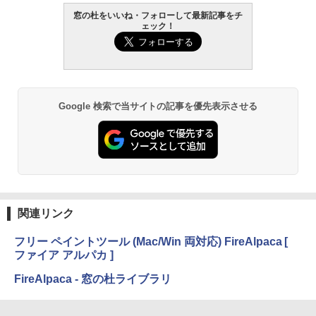
￥-
窓の杜をいいね・フォローして最新記事をチ
ェック！
Amazon Kindle Paperwhite (16GB) 7イ
ンチディスプレイ、色調調節ライト、12
週間持続バッテリー、広告なし、ブラッ
ク
Google 検索で当サイトの記事を優先表示させる
￥-
Amazon Kindle Colorsoft | 16GBストレ
ージ、防水、7インチカラーディスプレ
イ、色調調節ライト、最大8週間持続バッ
テリー、広告無し、ブラック (2025年発
売)
関連リンク
￥31,980
フリー ペイントツール (Mac/Win 両対応) FireAlpaca [
ファイア アルパカ ]
New Amazon Kindle Scribe Colorsoft |
11インチカラーディスプレイ、64GBスト
FireAlpaca - 窓の杜ライブラリ
レージ、ノート機能搭載、明るさ自動調
整、色調調節ライト、プレミアムペン付
き、グラファイト