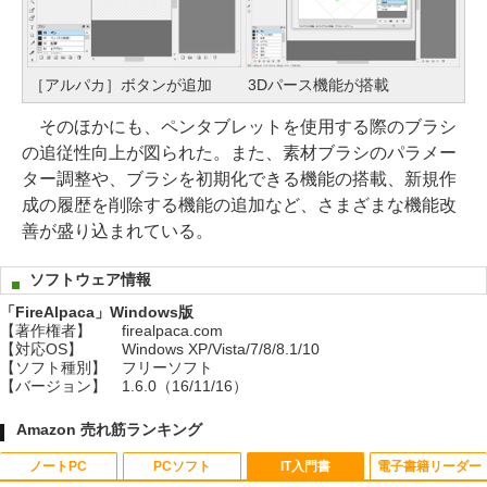
［アルパカ］ボタンが追加
3Dパース機能が搭載
そのほかにも、ペンタブレットを使用する際のブラシ
の追従性向上が図られた。また、素材ブラシのパラメー
ター調整や、ブラシを初期化できる機能の搭載、新規作
成の履歴を削除する機能の追加など、さまざまな機能改
善が盛り込まれている。
ソフトウェア情報
「FireAlpaca」Windows版
【著作権者】
firealpaca.com
【対応OS】
Windows XP/Vista/7/8/8.1/10
【ソフト種別】
フリーソフト
【バージョン】
1.6.0（16/11/16）
Amazon 売れ筋ランキング
ノートPC
PCソフト
IT入門書
電子書籍リーダー