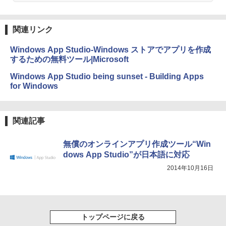
持続バッテリー、広告なし、メタリック
￥99
ブラック
関連リンク
￥32,980
FM TOWNS ハイパー・カタログ: 本体ハ
ードウェア・市販ソフトウェアのパーフ
Windows App Studio-Windows ストアでアプリを作成
ェクトリストと最新エミュレータ紹介
するための無料ツール|Microsoft
Amazon Kindle Colorsoft | 16GBストレ
ージ、防水、7インチカラーディスプレ
￥1,600
Windows App Studio being sunset - Building Apps
イ、色調調節ライト、最大8週間持続バッ
for Windows
テリー、広告無し、ブラック (2025年発
売)
1冊ですべて身につくHTML & CSSとWe
bデザイン入門講座［第2版］
￥39,980
関連記事
￥2,326
New Amazon Kindle Scribe Colorsoft |
無償のオンラインアプリ作成ツール“Win
11インチカラーディスプレイ、64GBスト
dows App Studio”が日本語に対応
レージ、ノート機能搭載、明るさ自動調
2014年10月16日
整、色調調節ライト、プレミアムペン付
き、グラファイト
￥115,980
トップページに戻る