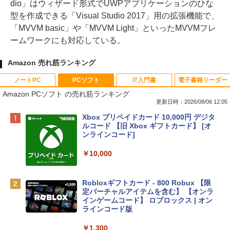
dio」はウィザード形式でUWPアプリケーションのひな
型を作成できる「Visual Studio 2017」用の拡張機能で、
「MVVM basic」や「MVVM Light」といったMVVMフレ
ームワークにも対応している。
Amazon 売れ筋ランキング
ノートPC
PCソフト
IT入門書
電子書籍リーダー
Amazon PCソフト の売れ筋ランキング
更新日時：2026/08/06 12:05
Apple 2026 MacBook Neo A18 Proチッ
Xbox プリペイドカード 10,000円 デジタ
プ搭載13インチノートブック：AIとAppl
ルコード 【旧 Xbox ギフトカード】 [オ
e Intelligenceのために設計、Liquid Ret
ンラインコード]
inaディスプレイ、8GBユニファイドメモ
リ、512GB SSDストレージ、1080p Fac
￥10,000
eTime HDカメラ、Touch ID - インディ
ゴ
Robloxギフトカード - 800 Robux 【限
￥137,800
定バーチャルアイテムを含む】 【オンラ
インゲームコード】 ロブロックス | オン
ラインコード版
tomtoc 360°保護 15.6 16インチ パソコ
ンケース Dell NEC Lavie ASUS HP dyna
￥1,300