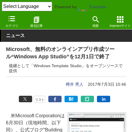
Powered by
Translate
窓の杜
プログラミング
プログラミング
Webサービス
カテゴリ
過去記事
検索
Impressサイト
ニュース
Microsoft、無料のオンラインアプリ作成ツー
ル“Windows App Studio”を12月1日で終了
後継として「Windows Template Studio」をオープンソースで
提供
樽井 秀人
2017年7月3日 10:46
リスト
米Microsoft Corporationは
6月30日（現地時間、以下
同）、公式ブログ“Building