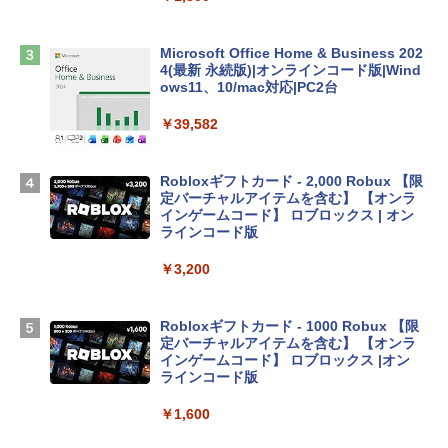
book Lenovo対応
￥2,952
Microsoft Office Home & Business 202
4(最新 永続版)|オンラインコード版|Wind
ows11、10/mac対応|PC2台
Apple 2026 MacBook Air M5チップ搭載
13インチノートブック：AIとApple Intell
￥39,582
igence、13.6インチLiquid Retinaディ
スプレイ、24GBユニファイドメモリ、1
TB SSDストレージ、12MPセンターフレ
Robloxギフトカード - 2,000 Robux 【限
ームカメラ、日本語キーボード、Touch I
定バーチャルアイテムを含む】 【オンラ
D - スカイブルー
インゲームコード】 ロブロックス | オン
ラインコード版
￥298,901
￥3,200
【Amazon.co.jp限定】 HP ノートパソコ
ン 15-fd 15.6インチ 16GBメモリ 512GB
Robloxギフトカード - 1000 Robux 【限
SSD インテル Core 5
定バーチャルアイテムを含む】 【オンラ
インゲームコード】 ロブロックス |オン
￥129,800
ラインコード版
￥1,600
FMV ノートパソコン WE1-K3 (MS 365 P
ersonal/Copilotキー搭載/Win 11/15.6型/