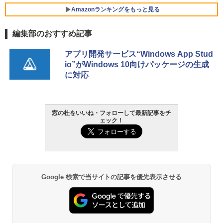
Core i5/16GB/SSD 512GB/ホワイト) FM
Amazonランキングをもっと見る
VWK3E15W_AZ
編集部のおすすめ記事
￥119,800
生成AIパスポート公式テキスト 第４版
Amazon Kindle Paperwhite (16GB) 7イ
アプリ開発サービス“Windows App Stud
ンチディスプレイ、色調調節ライト、12
io”がWindows 10向けパッケージの生成
週間持続バッテリー、広告なし、ブラッ
￥1,766
に対応
ク
￥27,980
AIイラスト表現辞典: 思い通りの絵を引き
窓の杜をいいね・フォローして最新記事をチ
ェック！
出す プロンプトの言葉 AI画像生成シリー
Amazon Kindle - 目に優しい、かさばら
ズ (はぴーイラストLabo)
ない、大きな画面で読みやすい、6週間持
続バッテリー、6インチディスプレイ電子
書籍リーダー、ブラック、16GB、広告な
￥99
し
￥19,980
ClaudeCode いちばんやさしい 教科書:
Google 検索で当サイトの記事を優先表示させる
非エンジニア 初心者 素人 でも安心 使い
方 マニュアル AI副業にもコンテンツ作成
にもKindle出版にも！ 非エンジニアのた
Kindle Paperwhite シグニチャーエディ
めのAIコーディング入門シリーズ
ション (32GB) 7インチディスプレイ、明
るさ自動調整、色調調節ライト、12週間