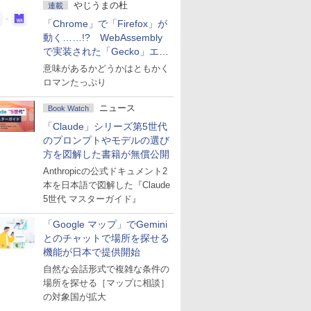
やじうまの杜
連載
「Chrome」で「Firefox」が
動く……!? WebAssembly
で実装された「Gecko」エン
ジン
意味があるかどうかはともかく
ロマンたっぷり
ニュース
Book Watch
「Claude」シリーズ第5世代
のプロンプトやモデルの選び
方を図解した書籍が無償公開
Anthropicの公式ドキュメント2
本を日本語で図解した『Claude
5世代 マスターガイド』
「Google マップ」でGemini
とのチャットで場所を探せる
機能が日本で提供開始
自然な会話形式で複雑な条件の
場所を探せる［マップに相談］
の対象国が拡大