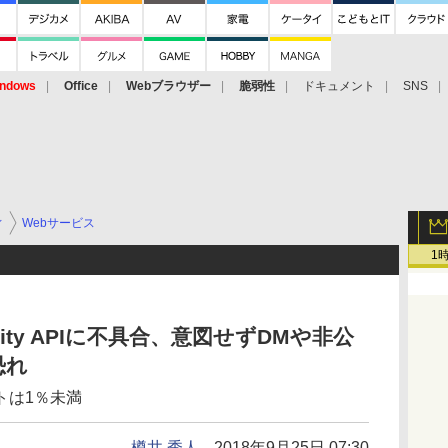
ndows
Office
Webブラウザー
脆弱性
ドキュメント
SNS
ィ
Webサービス
1
Activity APIに不具合、意図せずDMや非公
恐れ
トは1％未満
樽井 秀人
2018年9月25日 07:30