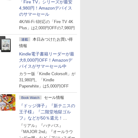
「Fire TV」シリーズが最安
4,980円！Amazonデバイス
のサマーセール
4K/Wi-Fi 6対応の「Fire TV 4K
Plus」は2,000円OFFの7,980円
本日みつけたお買い得
連載
情報
Kindle電子書籍リーダーが最
大8,000円OFF！Amazonデ
バイスがサマーセール中
カラー版「Kindle Colorsoft」が
31,980円。「Kindle
Paperwhite」は5,000円OFF
セール情報
Book Watch
『ドッジ弾子』『新テニスの
王子様』『二階堂地獄ゴル
フ』などが50％還元！
Amazonマンガ週末セール
『リアル』『ハナバス』
『MAJOR 2nd』『オールラウ
ンダー廻』など「アツいスポー