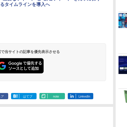
るタイムラインを導入へ
バー
 検索で当サイトの記事を優先表示させる
ェア
はてブ
note
LinkedIn