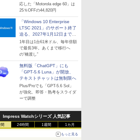
応した「Motorola edge 60」は
25％OFFの44,820円
「Windows 10 Enterprise
LTSC 2021」のサポート終了
迫る、2027年1月12日まで
～ESUは9月1日から販売
1年目は1台61米ドル、毎年倍額
で最長3年。あくまで移行へ
の“橋渡し”
無料版「ChatGPT」にも
「GPT-5.6 Luna」が開放、
テキストチャットは無制限へ
Plus/Proでも「GPT-5.6 Sol」
が強化、即答・熟考をスライダ
ーで調整
Impress Watchシリーズ 人気記事
時間
24時間
1週間
1カ月
もっと見る