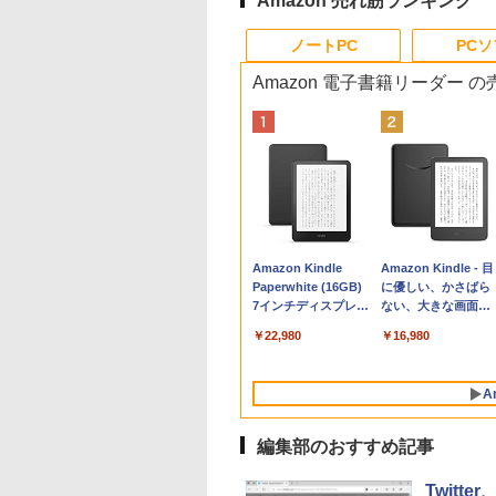
Amazon 売れ筋ランキング
ノートPC
PC
Amazon 電子書籍リーダー 
Apple 2026
Robloxギフトカード
生成AIパスポート公
Amazon Kindle
tomtoc 360°保護
Microsoft Office
AIイラスト表現辞典:
Amazon Kindle - 目
MacBook Neo A18
- 800 Robux 【限定
式テキスト 第４版
Paperwhite (16GB)
15.6 16インチ パソ
Home & Business
思い通りの絵を引き
に優しい、かさばら
Proチップ搭載13イ
バーチャルアイテム
7インチディスプレ
ンケース Dell NEC
2024(最新 永続版)|オ
出す プロンプトの言
ない、大きな画面で
￥1,766
ンチノートブック：
を含む】 【オンライ
イ、色調調節ライ
Lavie ASUS HP
ンラインコード
葉 AI画像生成シリー
読みやすい、6週間
￥162,598
￥1,300
￥22,980
￥2,952
￥39,582
￥480
￥16,980
AIとApple
ンゲームコード】 ロ
ト、12週間持続バッ
dynabook Lenovo
版|Windows11、
ズ (はぴーイラスト
続バッテリー、6イ
Intelligence、Liquid
ブロックス | オンラ
テリー、広告なし、
対応
10/mac対応|PC2台
Labo)
チディスプレイ電子
Retinaディスプレ
インコード版
ブラック
書籍リーダー、ブラ
A
イ、8GBメモリ、
ック、16GB、広告
512GB SSD、1080p
し
FaceTime HDカメ
編集部のおすすめ記事
ラ、Touch ID - イン
ディゴ + 3年延長
Twit
AppleCare+ for 13イ