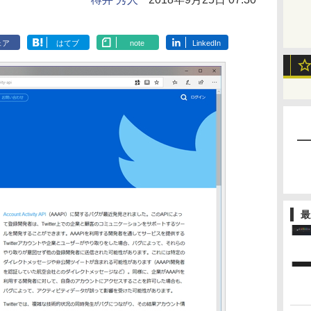
ェア
はてブ
note
LinkedIn
最