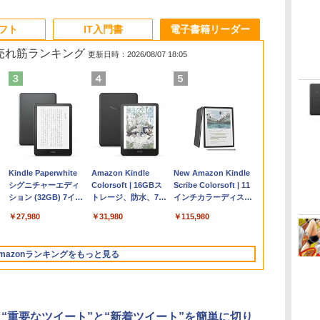
ソフト
IT入門書
電子書籍リーダー
の売れ筋ランキング
更新日時：2026/08/07 18:05
Apple 2026
Robloxギフトカード
ClaudeCode いちば
Kindle Paperwhite
【Amazon.co.jp限
Robloxギフトカード
1冊ですべて身につく
Amazon Kindle
FMV ノートパソコン
Windows版 |
FM TOWNS ハイパ
New Amazon Kindle
コ
MacBook Air M5チ
- 2,000 Robux 【限
んやさしい 教科書:
シグニチャーエディ
定】 HP ノートパソ
- 1000 Robux 【限定
HTML & CSSとWeb
Colorsoft | 16GBス
WE1-K3 (MS 365
Minecraft (マインクラ
ー・カタログ: 本体ハ
Scribe Colorsoft | 11
ップ搭載13インチノ
定バーチャルアイテ
非エンジニア 初心者
ション (32GB) 7イン
コン 15-fd 15.6イン
バーチャルアイテム
デザイン入門講座
トレージ、防水、7イ
Personal/Copilotキー
フト): Java & Bedrock
ードウェア・市販ソフ
インチカラーディスプ
持
ートブック：AIと
ムを含む】 【オンラ
素人 でも安心 使い方
チディスプレイ、明
チ 16GBメモリ
を含む】 【オンライ
［第2版］
ンチカラーディスプ
搭載/Win 11/15.6
Edition | オンラインコ
トウェアのパーフェク
レイ、64GBストレー
￥261,414
￥3,200
￥99
￥27,980
￥129,800
￥1,600
￥1,292
￥31,980
￥139,880
￥3,600
￥1,600
￥115,980
ン
Apple Intelligence、
インゲームコード】
マニュアル AI副業に
るさ自動調整、色調
512GB SSD インテ
ンゲームコード】 ロ
レイ、色調調節ライ
型/Core i5/16GB/SSD
ード版
トリストと最新エミュ
ジ、ノート機能搭載、
13.6インチLiquid
ロブロックス | オン
もコンテンツ作成に
調節ライト、12週間
ル Core 5
ブロックス |オンライ
ト、最大8週間持続バ
512GB/ホワイト)
レータ紹介
明るさ自動調整、色調
Retinaディスプレ
ラインコード版
もKindle出版にも！
持続バッテリー、広
ンコード版
ッテリー、広告無
FMVWK3E15W_AZ
調節ライト、プレミア
mazonランキングをもっと見る
な
イ、16GBユニファイ
非エンジニアのため
告なし、メタリック
し、ブラック (2025
ムペン付き、グラファ
ドメモリ、1TB SSD
のAIコーディング入
ブラック
年発売)
イト
ストレージ、12MPセ
門シリーズ
ンターフレームカメ
ラ、日本語キーボー
ter、“重要なツイート”と“新着ツイート”を簡単に切り
ド、Touch ID - シル