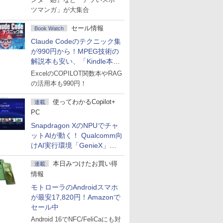
ツマンガ」が大集合
セール情報
Book Watch
Claude Codeのテクニック集
が990円から！MPEG技術の
解説本も安い、「Kindle本サ
マーセール」第2弾開始！
ExcelのCOPILOT関数本やRAG
の活用本も990円！
使ってわかるCopilot+
連載
PC
Snapdragon XのNPUでチャ
ットAIが動く！ Qualcomm向
けAI実行環境「GenieX」を
試してみた
本日みつけたお買い得
連載
情報
モトローラのAndroidスマホ
が最安17,820円！Amazonで
セール中
Android 16でNFC/FeliCaにも対