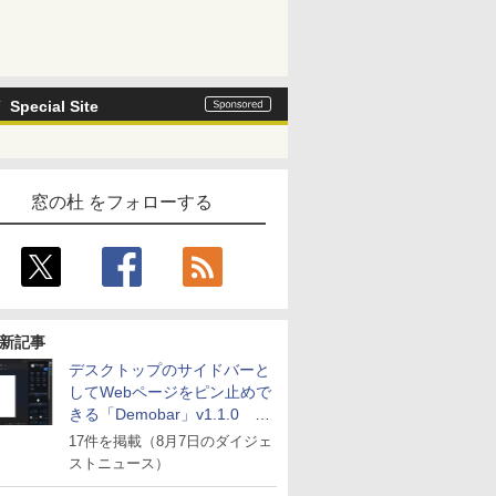
Special Site
窓の杜 をフォローする
新記事
デスクトップのサイドバーと
してWebページをピン止めで
きる「Demobar」v1.1.0 ほ
か
17件を掲載（8月7日のダイジェ
ストニュース）