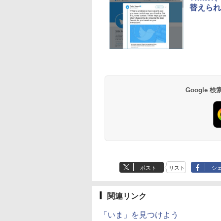
替えられ
ンチMacBook
Neo(A18 Pro)|ダウン
ロード版
Google
ポスト
リスト
シ
関連リンク
「いま」を見つけよう