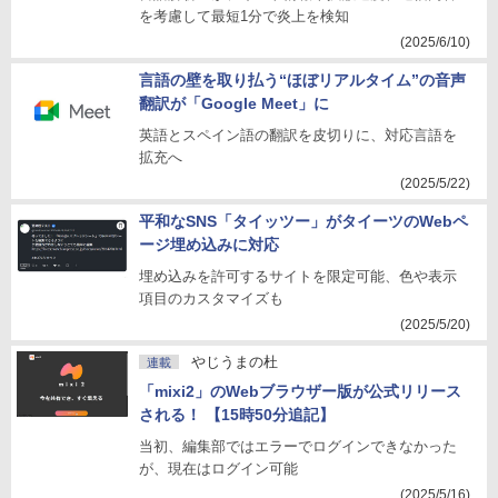
を考慮して最短1分で炎上を検知
(2025/6/10)
言語の壁を取り払う“ほぼリアルタイム”の音声
翻訳が「Google Meet」に
英語とスペイン語の翻訳を皮切りに、対応言語を
拡充へ
(2025/5/22)
平和なSNS「タイッツー」がタイーツのWebペ
ージ埋め込みに対応
埋め込みを許可するサイトを限定可能、色や表示
項目のカスタマイズも
(2025/5/20)
やじうまの杜
連載
「mixi2」のWebブラウザー版が公式リリース
される！ 【15時50分追記】
当初、編集部ではエラーでログインできなかった
が、現在はログイン可能
(2025/5/16)