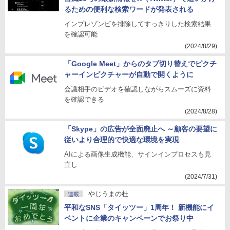
るための便利な検索ワードが発表される
インプレゾンビを排除してすっきりした検索結果
を確認可能
(2024/8/29)
「Google Meet」からのタブ切り替えでピクチ
ャーインピクチャーが自動で開くように
会議相手のビデオを確認しながらスムーズに資料
を確認できる
(2024/8/28)
「Skype」の広告が全面廃止へ ～顧客の要望に
従いより合理的で快適な環境を実現
AIによる画像生成機能、サインインプロセスも見
直し
(2024/7/31)
やじうまの杜
連載
平和なSNS「タイッツー」1周年！ 新機能にイ
ベントに企業のキャンペーンでお祭り中