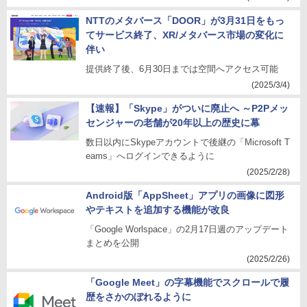
NTTのメタバース「DOOR」が3月31日をもっ
てサービス終了、XR/メタバース市場の変化に
伴い
提供終了後、6月30日までは空間へアクセス可能
(2025/3/4)
【速報】「Skype」がついに廃止へ ～P2Pメッ
センジャーの老舗が20年以上の歴史に幕
数日以内にSkypeアカウントで後継の「Microsoft T
eams」へログインできるように
(2025/2/28)
Android版「AppSheet」アプリの画像に図形
やテキストを追加する機能が改良
「Google Worlspace」の2月17日週のアップデート
まとめを公開
(2025/2/26)
「Google Meet」の字幕機能でスクロールで履
歴をさかのぼれるように