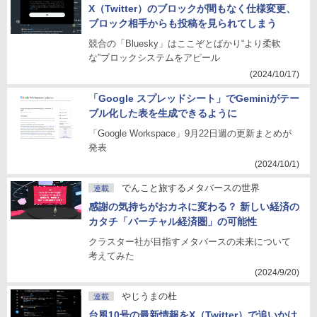
X（Twitter）のブロックが間もなく仕様変更、
ブロック相手からも投稿を見られてしまう
競合の「Bluesky」はここぞとばかり“より柔軟
な”ブロックシステムをアピール
(2024/10/17)
「Google スプレッドシート」でGeminiがテー
ブル化した表を生成できるように
「Google Workspace」9月22日週の更新まとめが
発表
(2024/10/1)
でんこと旅するメタバースの世界
連載
感謝の気持ちがおカネに変わる？ 新しい経済の
カタチ「バーチャル経済圏」の可能性
クラスター社が目指すメタバースの未来について
考えてみた
(2024/9/20)
やじうまの杜
連載
台風10号の最新情報をX（Twitter）で追いかけ