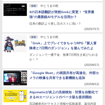
やじうまの杜
連載
Xの日本語翻訳が突然Grokに変更！ “世界最
強”の最新鋭AIモデルを活用か？
従来の翻訳より推し活ポストに強い？
(2025/7/17)
やじうまの杜
連載
「Grok」上でプレイできちゃうRPG『新人冒
険者と7日間のダンジョン』を遊んでみたよ
ダンジョンで一攫千金、無事7日間生き延びられる
か！？
(2025/6/17)
「Google Meet」の画面共有が高速化、外部カ
メラの映像を共有できる新機能も追加
(2025/6/12)
Algomaticが炎上の兆候検知・対策を自動化で
きるAIエージェントのベータ版を提供開始
言語解析AIがテキスト情報や拡散速度、返信内容