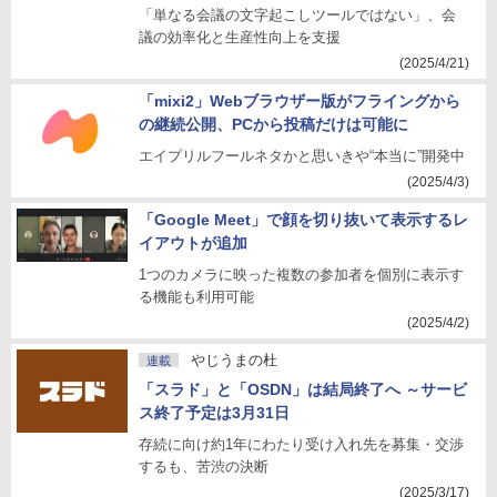
「単なる会議の文字起こしツールではない」、会
議の効率化と生産性向上を支援
(2025/4/21)
「mixi2」Webブラウザー版がフライングから
の継続公開、PCから投稿だけは可能に
エイプリルフールネタかと思いきや“本当に”開発中
(2025/4/3)
「Google Meet」で顔を切り抜いて表示するレ
イアウトが追加
1つのカメラに映った複数の参加者を個別に表示す
る機能も利用可能
(2025/4/2)
やじうまの杜
連載
「スラド」と「OSDN」は結局終了へ ～サービ
ス終了予定は3月31日
存続に向け約1年にわたり受け入れ先を募集・交渉
するも、苦渋の決断
(2025/3/17)