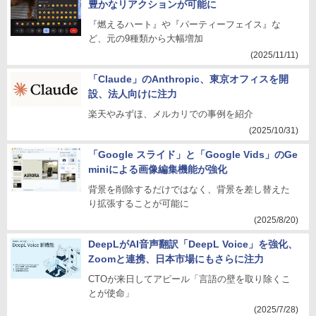
豊かなリアクションが可能に
『燃えるハート』や『パーティーフェイス』な
ど、元の9種類から大幅増加
(2025/11/11)
「Claude」のAnthropic、東京オフィスを開
設、法人向けに注力
楽天やみずほ、メルカリでの事例を紹介
(2025/10/31)
「Google スライド」と「Google Vids」のGe
miniによる画像編集機能が強化
背景を削除するだけではなく、背景を差し替えた
り拡張することが可能に
(2025/8/20)
DeepLがAI音声翻訳「DeepL Voice」を強化、
Zoomと連携、日本市場にもさらに注力
CTOが来日してアピール「言語の壁を取り除くこ
とが使命」
(2025/7/28)