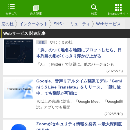
カテゴリ
過去記事
検索
Impressサイト
窓の杜
インターネット
SNS・コミュニティ
Webサービス
Webサービス 関連記事
やじうまの杜
連載
「浜」のつく地名を地図にプロットしたら、日
本列島の形がくっきり浮かび上がる
「X」（Twitter）で話題に。他のバージョンも
(2026/7/3)
Google、音声リアルタイム翻訳モデル「Gemi
ni 3.5 Live Translate」をリリース、「話し途
中」でも翻訳が可能に
70以上の言語に対応、「Google Meet」「Google翻
訳」アプリでも展開
(2026/6/10)
Zoomがセキュリティ情報を発表 ～最大深刻度