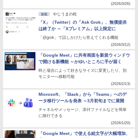
(2026/3/26)
やじうまの杜
連載
「X」（Twitter）の「Ask Grok」、無償提供
は終了か ～「Xプレミアム」以上限定に
「@grok」で話しかけたら答えてくれる機能
(2026/3/12)
「Google Meet」に共有画面を新規ウィンドウ
で開ける新機能 ～かゆいところに手が届く
時と場合によって好きなサイズに変更したり、別
モニターへ移動可能
(2026/2/13)
Microsoft、「Slack」から「Teams」へのデ
ータ移行ツールを発表 ～3月初旬までに展開
チャネルやメッセージ、添付ファイルなどを簡単
に移行できる
(2026/1/20)
「Google Meet」で使える絵文字が大幅増加、