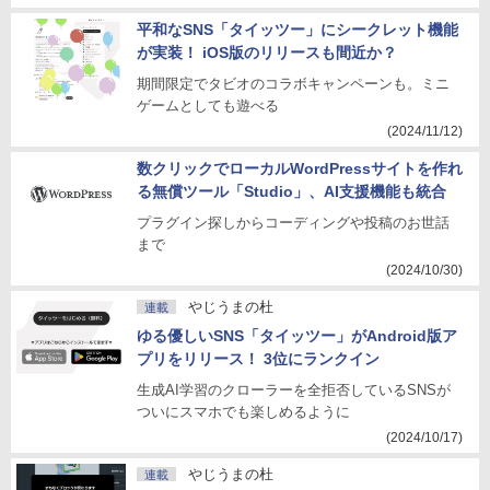
平和なSNS「タイッツー」にシークレット機能
が実装！ iOS版のリリースも間近か？
期間限定でタビオのコラボキャンペーンも。ミニ
ゲームとしても遊べる
(2024/11/12)
数クリックでローカルWordPressサイトを作れ
る無償ツール「Studio」、AI支援機能も統合
プラグイン探しからコーディングや投稿のお世話
まで
(2024/10/30)
やじうまの杜
連載
ゆる優しいSNS「タイッツー」がAndroid版ア
プリをリリース！ 3位にランクイン
生成AI学習のクローラーを全拒否しているSNSが
ついにスマホでも楽しめるように
(2024/10/17)
やじうまの杜
連載