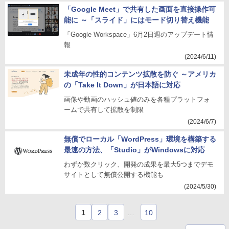
「Google Meet」で共有した画面を直接操作可
能に ～「スライド」にはモード切り替え機能
「Google Workspace」6月2日週のアップデート情
報
(2024/6/11)
未成年の性的コンテンツ拡散を防ぐ ～アメリカ
の「Take It Down」が日本語に対応
画像や動画のハッシュ値のみを各種プラットフォ
ームで共有して拡散を制限
(2024/6/7)
無償でローカル「WordPress」環境を構築する
最速の方法、「Studio」がWindowsに対応
わずか数クリック、開発の成果を最大5つまでデモ
サイトとして無償公開する機能も
(2024/5/30)
1
2
3
…
10