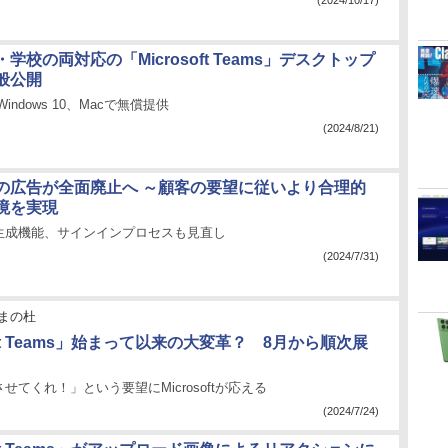
(2024/10/17)
学校の両対応の「Microsoft Teams」デスクトップ
般公開
、Windows 10、Macで無償提供
(2024/8/21)
e」の広告が全面廃止へ ～顧客の要望に従いより合理的
境を実現
像生成機能、サインインプロセスも見直し
(2024/7/31)
まの杜
soft Teams」始まって以来の大変革？ 8月から順次展
せてくれ！」という要望にMicrosoftが応える
(2024/7/24)