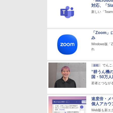
「Micro
対応、「Sl
新しい「Team
「Zoom」
み
Windows版
れ
でんこ
連載
“耕うん機の
国・50万
若者とつなが
速度倍・メモ
個人アカウ
Web版も新エ