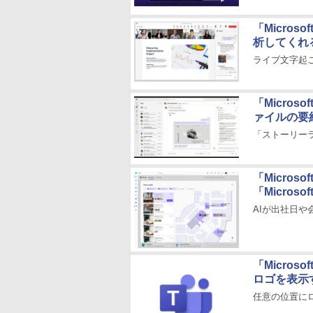
「Micro
析してくれるよ
ライブ文字起
「Micro
ァイルの要約が
「ストーリーライ
「Micro
「Microso
AIが出社日
「Micro
ロゴを表示
任意の位置に