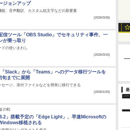
ージョンアップ
機能、音声翻訳、カスタム絵文字などの新要素
(2026/3/26)
信ツール「OBS Studio」でセキュリティ事件、一
ンが乗っ取り
ードの使いまわし
(2026/3/10)
ft、「Slack」から「Teams」へのデータ移行ツールを
月初旬までに展開
ッセージ、添付ファイルなどを簡単に移行できる
最
(2026/1/20)
まの杜
26.2」搭載予定の「Edge Light」、早速Microsoftの
indows移植される
に仮想のリングライトを表示