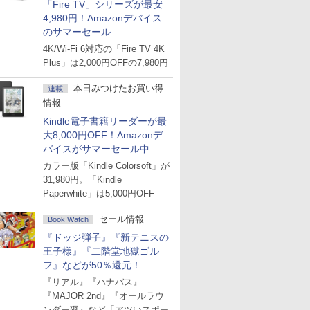
「Fire TV」シリーズが最安
4,980円！Amazonデバイス
のサマーセール
4K/Wi-Fi 6対応の「Fire TV 4K
Plus」は2,000円OFFの7,980円
本日みつけたお買い得
連載
情報
Kindle電子書籍リーダーが最
大8,000円OFF！Amazonデ
バイスがサマーセール中
カラー版「Kindle Colorsoft」が
31,980円。「Kindle
Paperwhite」は5,000円OFF
セール情報
Book Watch
『ドッジ弾子』『新テニスの
王子様』『二階堂地獄ゴル
フ』などが50％還元！
Amazonマンガ週末セール
『リアル』『ハナバス』
『MAJOR 2nd』『オールラウ
ンダー廻』など「アツいスポー