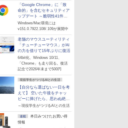
「Google Chrome」に「致
命的」を含むセキュリティア
ップデート ～脆弱性41件に
対処
Windows/Mac環境には
v151.0.7922.108/.109が展開中
老舗のマウスユーティリティ
「チューチューマウス」がAI
の力を借りて15年ぶりに復活
64bit化、Windows 10/11、
「Chrome」も走り回る。復活
記念で2026年末まで500円
現役学生がつづるAIとの生活
【自分なら選ばない一日を考
えて】 空いた午後をチャッ
ピーに捧げたら、思わぬ絶景
に出会った話
～現役学生がつづるAIとの生活
本日みつけたお買い得
連載
情報