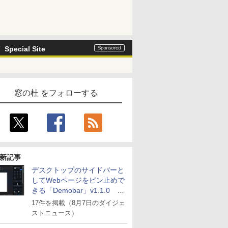
Special Site
窓の杜 をフォローする
新記事
デスクトップのサイドバーと
してWebページをピン止めで
きる「Demobar」v1.1.0 ほ
か
17件を掲載（8月7日のダイジェ
ストニュース）