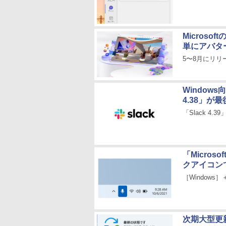
Microso
単にアバタ
5〜8月にリ
Windows
4.38」が最
「Slack 4
「Micros
クアイコン
［Window
次期大型更新「