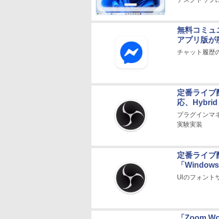
無料コミュニ
アプリ版が
チャット履歴
定番ライブ配信
応、Hybri
プラグインマネー
実験実装
定番ライブ配信
「Window
UIのフォン
「Zoom 