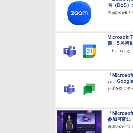
否（DoS）
最新版のv6.4
Microsof
期、5月初
「Teams」と
「Micros
ル、Goog
わずか数ステ
「Micros
参加可能に【I
組織外のゲス