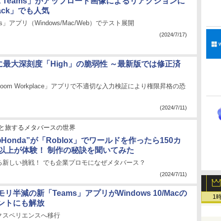
soft Teams」がアップロード画像によるリアクションに
ack」でも人気
s」アプリ（Windows/Mac/Web）でテスト展開
(2024/7/17)
に最大深刻度「High」の脆弱性 ～最新版では修正済
「Zoom Workplace」アプリで不適切な入力検証により権限昇格の恐
(2024/7/11)
と旅するメタバースの世界
Honda”が「Roblox」でワールドを作ったら150カ
人以上が体験！ 制作の秘訣を聞いてみた
る新しい挑戦！ でも企業プロモになぜメタバース？
(2024/7/11)
リ半減の新「Teams」アプリがWindows 10/Macの
1
ントにも解放
クスペリエンスへ移行