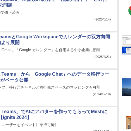
の問題
.6で修正済み
(2025/5/14)
t TeamsとGoogle Workspaceでカレンダーの双方向同
旬より展開
「Gmail」「Google カレンダー」を併用する中小企業に朗報
(2025/4/21)
oft Teams」から「Google Chat」へのデータ移行ツー
leがベータ公開
ップ、移行元チャネルと移行先スペースのマッピングも可能
(2024/12/18)
oft Teams」でAIにアバターを作ってもらってMeshに
gnite 2024】
トユーザーをイベントに招待可能に