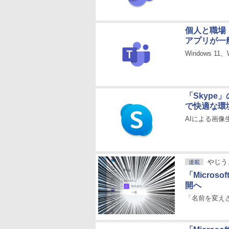
個人と職場・
アプリが一
Windows 11
「Skyp
で快適な環
AIによる画
やじう
連載
「Micro
開へ
「名前を変えさ