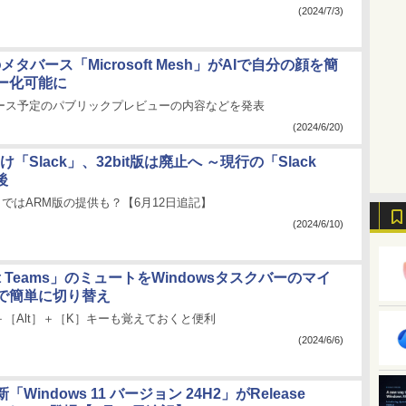
(2024/7/3)
ftのメタバース「Microsoft Mesh」がAIで自分の顔を簡
ー化可能に
リース予定のパブリックプレビューの内容などを発表
(2024/6/20)
向け「Slack」、32bit版は廃止へ ～現行の「Slack
後
.39」ではARM版の提供も？【6月12日追記】
(2024/6/10)
oft Teams」のミュートをWindowsタスクバーのマイ
で簡単に切り替え
s］＋［Alt］＋［K］キーも覚えておくと便利
(2024/6/6)
Windows 11 バージョン 24H2」がRelease