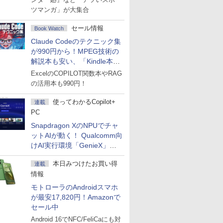
ツマンガ」が大集合
セール情報
Book Watch
Claude Codeのテクニック集
が990円から！MPEG技術の
解説本も安い、「Kindle本サ
マーセール」第2弾開始！
ExcelのCOPILOT関数本やRAG
の活用本も990円！
使ってわかるCopilot+
連載
PC
Snapdragon XのNPUでチャ
ットAIが動く！ Qualcomm向
けAI実行環境「GenieX」を
試してみた
本日みつけたお買い得
連載
情報
モトローラのAndroidスマホ
が最安17,820円！Amazonで
セール中
Android 16でNFC/FeliCaにも対