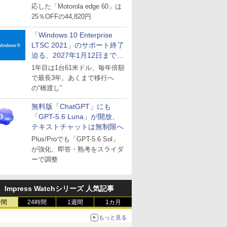
応した「Motorola edge 60」は
25％OFFの44,820円
「Windows 10 Enterprise
LTSC 2021」のサポート終了
迫る、2027年1月12日まで
～ESUは9月1日から販売
1年目は1台61米ドル、毎年倍額
で最長3年。あくまで移行へ
の“橋渡し”
無料版「ChatGPT」にも
「GPT-5.6 Luna」が開放、
テキストチャットは無制限へ
Plus/Proでも「GPT-5.6 Sol」
が強化、即答・熟考をスライダ
ーで調整
Impress Watchシリーズ 人気記事
時間
24時間
1週間
1カ月
もっと見る