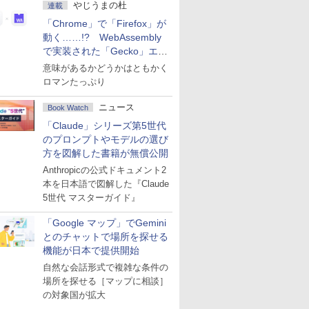
やじうまの杜
連載
「Chrome」で「Firefox」が
動く……!? WebAssembly
で実装された「Gecko」エン
ジン
意味があるかどうかはともかく
ロマンたっぷり
ニュース
Book Watch
「Claude」シリーズ第5世代
のプロンプトやモデルの選び
方を図解した書籍が無償公開
Anthropicの公式ドキュメント2
本を日本語で図解した『Claude
5世代 マスターガイド』
「Google マップ」でGemini
とのチャットで場所を探せる
機能が日本で提供開始
自然な会話形式で複雑な条件の
場所を探せる［マップに相談］
の対象国が拡大