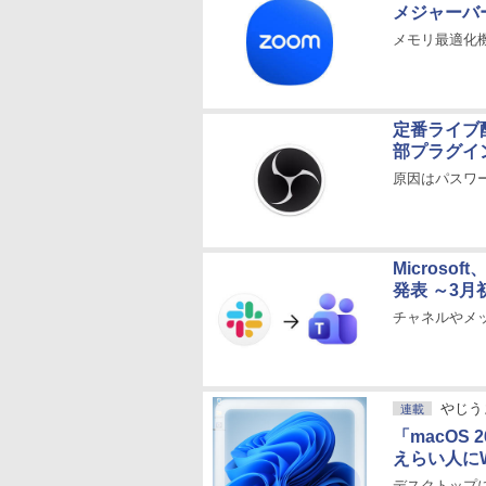
メジャーバ
メモリ最適化
定番ライブ配
部プラグイ
原因はパスワ
Microso
発表 ～3
チャネルやメ
やじう
連載
「macOS 
えらい人にW
デスクトップ