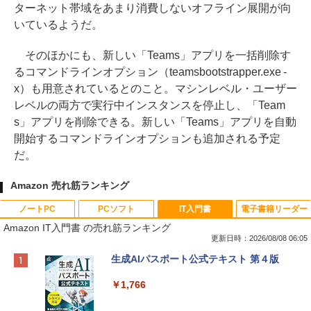
ターネット帯域をあまり消費しないオフライン展開が向
いているようだ。
そのほかにも、新しい「Teams」アプリを一括削除す
るコマンドラインオプション（teamsbootstrapper.exe -
x）も用意されているとのこと。マシンレベル・ユーザー
レベルの両方で実行中インスタンスを停止し、「Team
s」アプリを削除できる。新しい「Teams」アプリを自動
開始するコマンドラインオプションも追加される予定
だ。
Amazon 売れ筋ランキング
ノートPC
PCソフト
IT入門書
電子書籍リーダー
Amazon IT入門書 の売れ筋ランキング
更新日時：2026/08/08 06:05
Apple 2026 MacBook Neo A18 Proチッ
Robloxギフトカード - 800 Robux 【限
生成AIパスポート公式テキスト 第４版
プ搭載13インチノートブック：AIとAppl
定バーチャルアイテムを含む】 【オンラ
e Intelligence、Liquid Retinaディスプ
インゲームコード】 ロブロックス | オン
￥1,766
レイ、8GBメモリ、512GB SSD、1080p
ラインコード版
FaceTime HDカメラ、Touch ID - インデ