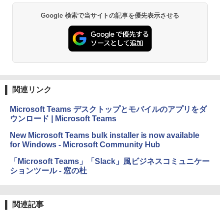
￥16,980
Google 検索で当サイトの記事を優先表示させる
Kindle Paperwhite シグニチャーエディ
ション (32GB) 7インチディスプレイ、明
るさ自動調整、色調調節ライト、12週間
持続バッテリー、広告なし、メタリック
ブラック
関連リンク
￥27,980
Microsoft Teams デスクトップとモバイルのアプリをダ
ウンロード | Microsoft Teams
Amazon Kindle Colorsoft | 16GBストレ
ージ、防水、7インチカラーディスプレ
New Microsoft Teams bulk installer is now available
イ、色調調節ライト、最大8週間持続バッ
for Windows - Microsoft Community Hub
テリー、広告無し、ブラック (2025年発
売)
「Microsoft Teams」「Slack」風ビジネスコミュニケー
ションツール - 窓の杜
￥31,980
New Amazon Kindle Scribe Colorsoft |
関連記事
11インチカラーディスプレイ、64GBスト
レージ、ノート機能搭載、明るさ自動調