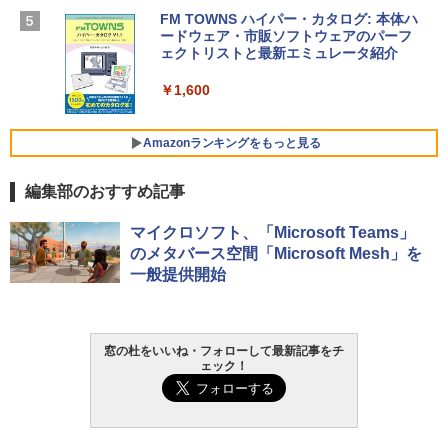
ン 15-fd 15.6インチ 16GBメモリ 512GB
FM TOWNS ハイパー・カタログ: 本体ハ
SSD インテル Core 5
ードウェア・市販ソフトウェアのパーフ
Windows版 | Minecraft (マインクラフ
ェクトリストと最新エミュレータ紹介
ト): Java & Bedrock Edition | オンライ
￥129,800
ンコード版
￥1,600
￥3,600
FMV ノートパソコン WE1-K3 (MS 365 P
ersonal/Copilotキー搭載/Win 11/15.6型/
Amazonランキングをもっと見る
Core i5/16GB/SSD 512GB/ホワイト) FM
VWK3E15W_AZ
編集部のおすすめ記事
￥139,880
Amazon Kindle Paperwhite (16GB) 7イ
マイクロソフト、「Microsoft Teams」
ンチディスプレイ、色調調節ライト、12
のメタバース空間「Microsoft Mesh」を
週間持続バッテリー、広告なし、ブラッ
一般提供開始
ク
￥22,980
窓の杜をいいね・フォローして最新記事をチ
ェック！
Amazon Kindle - 目に優しい、かさばら
ない、大きな画面で読みやすい、6週間持
続バッテリー、6インチディスプレイ電子
書籍リーダー、ブラック、16GB、広告な
し