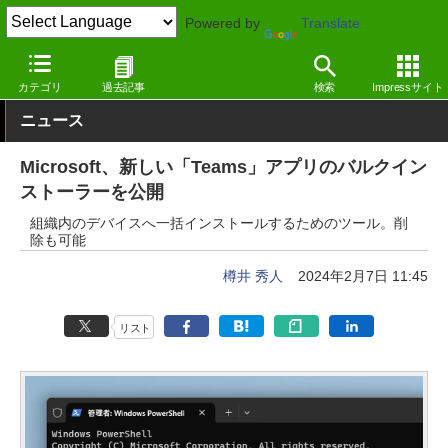
Powered by
Translate
窓の杜
オフィス・ドキュメント
オフィス
Windows
カテゴリ
過去記事
検索
Impressサイト
ニュース
Microsoft、新しい「Teams」アプリのバルクイン
ストーラーを公開
組織内のデバイスへ一括インストールするためのツール。削
除も可能
樽井 秀人
2024年2月7日 11:45
リスト