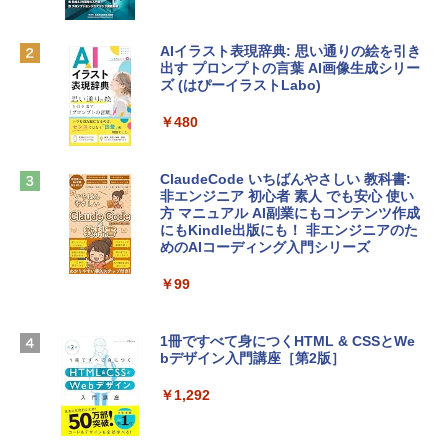
ィゴ + 3年延長 AppleCare+ for 13インチ
￥1,300
MacBook Neo(A18 Pro)|ダウンロード版
AIイラスト表現辞典: 思い通りの絵を引き
￥162,598
出す プロンプトの言葉 AI画像生成シリー
Robloxギフトカード - 1000 Robux 【限
ズ (はぴーイラストLabo)
定バーチャルアイテムを含む】 【オンラ
インゲームコード】 ロブロックス |オン
tomtoc 360°保護 15.6 16インチ パソコ
ラインコード版
￥480
ンケース Dell NEC Lavie ASUS HP dyna
book Lenovo対応
￥1,600
ClaudeCode いちばんやさしい 教科書:
￥2,952
非エンジニア 初心者 素人 でも安心 使い
方 マニュアル AI副業にもコンテンツ作成
Microsoft Office Home & Business 202
にもKindle出版にも！ 非エンジニアのた
4(最新 永続版)|オンラインコード版|Wind
めのAIコーディング入門シリーズ
Apple 2026 MacBook Air M5チップ搭載
ows11、10/mac対応|PC2台
13インチノートブック：AIとApple Intell
igence、13.6インチLiquid Retinaディ
￥99
￥39,582
スプレイ、16GBユニファイドメモリ、1
TB SSDストレージ、12MPセンターフレ
ームカメラ、日本語キーボード、Touch I
1冊ですべて身につくHTML & CSSとWe
Robloxギフトカード - 2,000 Robux 【限
D - シルバー
bデザイン入門講座［第2版］
定バーチャルアイテムを含む】 【オンラ
インゲームコード】 ロブロックス | オン
￥261,414
ラインコード版
￥1,292
￥3,200
【Amazon.co.jp限定】 HP ノートパソコ