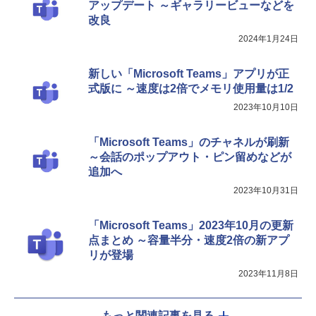
FM TOWNS ハイパー・カタログ: 本体ハ
アップデート ～ギャラリービューなどを
ードウェア・市販ソフトウェアのパーフ
改良
￥31,980
ェクトリストと最新エミュレータ紹介
2024年1月24日
￥1,600
New Amazon Kindle Scribe Colorsoft |
新しい「Microsoft Teams」アプリが正
11インチカラーディスプレイ、64GBスト
式版に ～速度は2倍でメモリ使用量は1/2
レージ、ノート機能搭載、明るさ自動調
整、色調調節ライト、プレミアムペン付
2023年10月10日
き、グラファイト
￥115,980
「Microsoft Teams」のチャネルが刷新
～会話のポップアウト・ピン留めなどが
追加へ
2023年10月31日
「Microsoft Teams」2023年10月の更新
点まとめ ～容量半分・速度2倍の新アプ
リが登場
2023年11月8日
もっと関連記事を見る