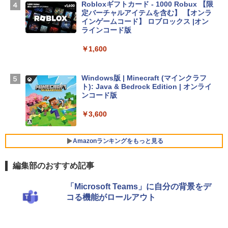
Robloxギフトカード - 1000 Robux 【限
D - ミッドナイト
定バーチャルアイテムを含む】 【オンラ
インゲームコード】 ロブロックス |オン
￥298,901
ラインコード版
￥1,600
【Amazon.co.jp限定】 HP ノートパソコ
ン 15-fd 15.6インチ 16GBメモリ 512GB
SSD インテル Core 5
Windows版 | Minecraft (マインクラフ
ト): Java & Bedrock Edition | オンライ
￥129,800
ンコード版
￥3,600
FMV ノートパソコン WE1-K3 (MS 365 P
ersonal/Copilotキー搭載/Win 11/15.6型/
Core i5/16GB/SSD 512GB/ホワイト) FM
Amazonランキングをもっと見る
VWK3E15W_AZ
編集部のおすすめ記事
￥139,880
生成AIパスポート公式テキスト 第４版
Amazon Kindle Paperwhite (16GB) 7イ
「Microsoft Teams」に自分の背景をデ
ンチディスプレイ、色調調節ライト、12
コる機能がロールアウト
週間持続バッテリー、広告なし、ブラッ
￥1,766
ク
￥22,980