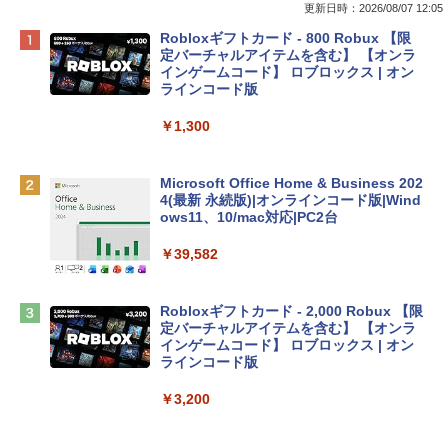
更新日時：2026/08/07 12:05
Apple 2026 MacBook Neo A18 Proチッ
Robloxギフトカード - 800 Robux 【限
プ搭載13インチノートブック：AIとAppl
定バーチャルアイテムを含む】 【オンラ
e Intelligence、Liquid Retinaディスプ
インゲームコード】 ロブロックス | オン
レイ、8GBメモリ、512GB SSD、1080p
ラインコード版
FaceTime HDカメラ、Touch ID - インデ
ィゴ + 3年延長 AppleCare+ for 13インチ
￥1,300
MacBook Neo(A18 Pro)|ダウンロード版
￥162,598
Microsoft Office Home & Business 202
4(最新 永続版)|オンラインコード版|Wind
ows11、10/mac対応|PC2台
tomtoc 360°保護 15.6 16インチ パソコ
ンケース Dell NEC Lavie ASUS HP dyna
￥39,582
book Lenovo対応
￥2,952
Robloxギフトカード - 2,000 Robux 【限
定バーチャルアイテムを含む】 【オンラ
インゲームコード】 ロブロックス | オン
Apple 2026 MacBook Air M5チップ搭載
ラインコード版
13インチノートブック：AIとApple Intell
igence、13.6インチLiquid Retinaディ
￥3,200
スプレイ、24GBユニファイドメモリ、1
TB SSDストレージ、12MPセンターフレ
ームカメラ、日本語キーボード、Touch I