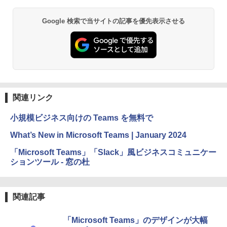
AIイラスト表現辞典: 思い通りの絵を引き
Google 検索で当サイトの記事を優先表示させる
出す プロンプトの言葉 AI画像生成シリー
Amazon Kindle - 目に優しい、かさばら
ズ (はぴーイラストLabo)
ない、大きな画面で読みやすい、6週間持
続バッテリー、6インチディスプレイ電子
書籍リーダー、ブラック、16GB、広告な
￥480
し
￥16,980
ClaudeCode いちばんやさしい 教科書:
非エンジニア 初心者 素人 でも安心 使い
関連リンク
方 マニュアル AI副業にもコンテンツ作成
にもKindle出版にも！ 非エンジニアのた
Kindle Paperwhite シグニチャーエディ
小規模ビジネス向けの Teams を無料で
めのAIコーディング入門シリーズ
ション (32GB) 7インチディスプレイ、明
るさ自動調整、色調調節ライト、12週間
What’s New in Microsoft Teams | January 2024
持続バッテリー、広告なし、メタリック
￥99
ブラック
「Microsoft Teams」「Slack」風ビジネスコミュニケー
ションツール - 窓の杜
￥27,980
1冊ですべて身につくHTML & CSSとWe
bデザイン入門講座［第2版］
Amazon Kindle Colorsoft | 16GBストレ
￥2,326
関連記事
ージ、防水、7インチカラーディスプレ
イ、色調調節ライト、最大8週間持続バッ
テリー、広告無し、ブラック (2025年発
「Microsoft Teams」のデザインが大幅
売)