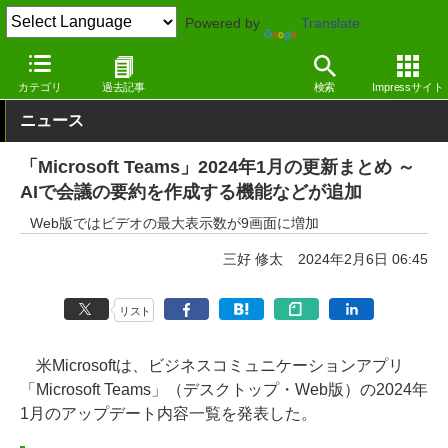
Powered by
Translate
窓の杜
オフィス・ドキュメント
オフィス
Windows
カテゴリ
過去記事
検索
Impressサイト
ニュース
「Microsoft Teams」2024年1月の更新まとめ ～
AIで会議の要約を作成する機能などが追加
Web版ではビデオの最大表示数が9画面に増加
三好 修太
2024年2月6日 06:45
リスト
米Microsoftは、ビジネスコミュニケーションアプリ
「Microsoft Teams」（デスクトップ・Web版）の2024年
1月のアップデート内容一覧を発表した。