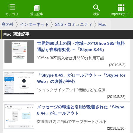
カテゴリ
過去記事
検索
Impressサイト
窓の杜
インターネット
SNS・コミュニティ
Mac
Mac 関連記事
世界約60以上の国・地域への“Office 365”無料
通話が自動有効化 ～「Skype 8.46」
“Office 365”購入者は月間60分利用可能
(2019/6/3)
「Skype 8.45」がロールアウト ～「Skype for
Web」の改善が中心
“クイックサインアウト”機能などを追加
(2019/5/28)
メッセージの転送と引用が改善された「Skype
8.44」がロールアウト
数週間以内に自動でアップデートされる
(2019/5/10)