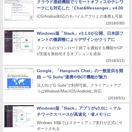
クラウド接続機能でリモートオフィスやテレワ
ークにも対応した「Chat&Messenger」v4.00
iOS/Android対応のモバイルアプリとの連携も可能
(2018/3/30)
Windows版「Slack」v3.1.0が公開、日本語フ
ォントの微調整によりデザインがクリアに
ファイルのダウンロード終了を通知する機能やGP
U支援を無効化するオプションを追加
(2018/3/12)
Google、「Hangouts Chat」の一般提供を開
始 ～“G Suite”連携やBOT機能が魅力
法人向け“G Suite”で利用可能。クライアントアプ
リはWindows/Mac/iOS/Androidに対応
(2018/3/1)
Windows版「Slack」アプリがv3.0に ～マル
チワークスペースが高速化・省メモリに
Windows 10版ではスタートアップ実行が正式にサ
ポートされる