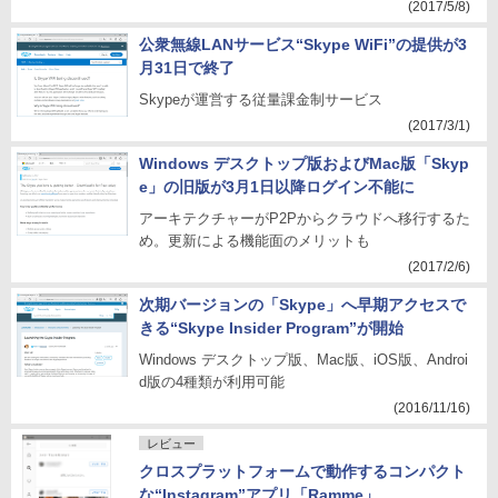
(2017/5/8)
公衆無線LANサービス“Skype WiFi”の提供が3
月31日で終了
Skypeが運営する従量課金制サービス
(2017/3/1)
Windows デスクトップ版およびMac版「Skyp
e」の旧版が3月1日以降ログイン不能に
アーキテクチャーがP2Pからクラウドへ移行するた
め。更新による機能面のメリットも
(2017/2/6)
次期バージョンの「Skype」へ早期アクセスで
きる“Skype Insider Program”が開始
Windows デスクトップ版、Mac版、iOS版、Androi
d版の4種類が利用可能
(2016/11/16)
レビュー
クロスプラットフォームで動作するコンパクト
な“Instagram”アプリ「Ramme」