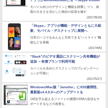
アプリがWindows/Macにも ～Skype Insider
モバイル向けのデザインと機能を踏襲しつつ、画
面の大きさを活かした独自の拡張を施す
(2017/8/18)
「Skype」アプリが機能・デザインともに大刷
新、モバイル・デスクトップに展開へ
日常の一コマをみんなと共有できる“ハイライト”機
能などを搭載
(2017/6/5)
“Slack”のビデオ通話にスクリーン共有機能が
追加 ～有償プランで利用可能
カーソルを含めたデスクトップのプレゼンテーシ
ョンが可能に
(2017/5/17)
Windows/Mac版「Janetter」にXSS脆弱性、
最新版v4.4.0.0へのアップデートを
140文字を超えるツイートの展開やDMの送信をサ
ポートするなどの改善も