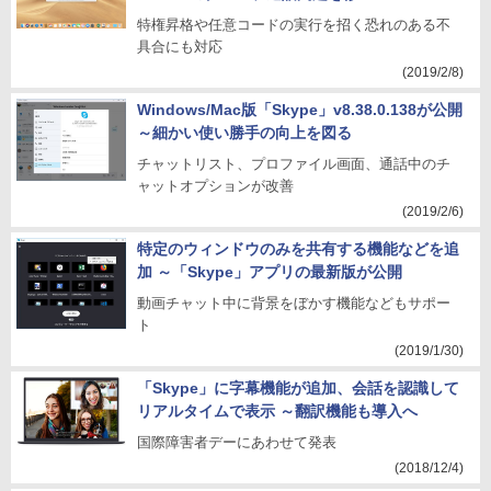
特権昇格や任意コードの実行を招く恐れのある不
具合にも対応
(2019/2/8)
Windows/Mac版「Skype」v8.38.0.138が公開
～細かい使い勝手の向上を図る
チャットリスト、プロファイル画面、通話中のチ
ャットオプションが改善
(2019/2/6)
特定のウィンドウのみを共有する機能などを追
加 ～「Skype」アプリの最新版が公開
動画チャット中に背景をぼかす機能などもサポー
ト
(2019/1/30)
「Skype」に字幕機能が追加、会話を認識して
リアルタイムで表示 ～翻訳機能も導入へ
国際障害者デーにあわせて発表
(2018/12/4)