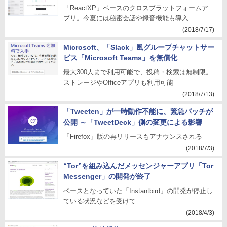
「ReactXP」ベースのクロスプラットフォームア
プリ。今夏には秘密会話や録音機能も導入
(2018/7/17)
Microsoft、「Slack」風グループチャットサー
ビス「Microsoft Teams」を無償化
最大300人まで利用可能で、投稿・検索は無制限。
ストレージやOfficeアプリも利用可能
(2018/7/13)
「Tweeten」が一時動作不能に、緊急パッチが
公開 ～「TweetDeck」側の変更による影響
「Firefox」版の再リリースもアナウンスされる
(2018/7/3)
“Tor”を組み込んだメッセンジャーアプリ「Tor
Messenger」の開発が終了
ベースとなっていた「Instantbird」の開発が停止し
ている状況などを受けて
(2018/4/3)