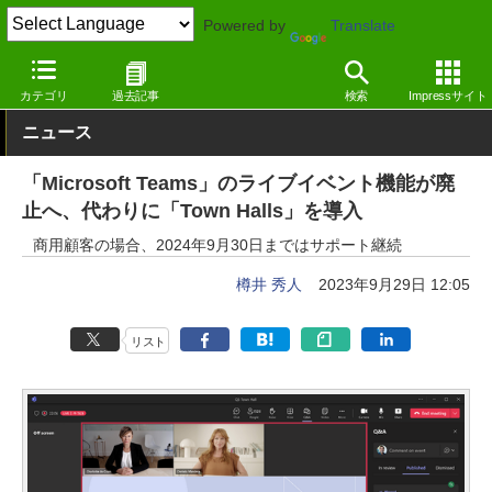
Powered by
Translate
窓の杜
オフィス・ドキュメント
オフィス
Windows
カテゴリ
過去記事
検索
Impressサイト
ニュース
「Microsoft Teams」のライブイベント機能が廃
止へ、代わりに「Town Halls」を導入
商用顧客の場合、2024年9月30日まではサポート継続
樽井 秀人
2023年9月29日 12:05
リスト