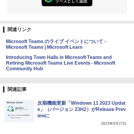
Amazon Kindle Paperwhite (16GB) 7イ
ンチディスプレイ、色調調節ライト、12
週間持続バッテリー、広告なし、ブラッ
ク
関連リンク
￥22,980
Microsoft Teams のライブ イベントについて -
Microsoft Teams | Microsoft Learn
Amazon Kindle Colorsoft | 16GBストレ
ージ、防水、7インチカラーディスプレ
Introducing Town Halls in Microsoft Teams and
イ、色調調節ライト、最大8週間持続バッ
Retiring Microsoft Teams Live Events - Microsoft
テリー、広告無し、ブラック (2025年発
Community Hub
売)
￥31,980
関連記事
New Amazon Kindle Scribe Colorsoft |
11インチカラーディスプレイ、64GBスト
次期機能更新「Windows 11 2023 Updat
レージ、ノート機能搭載、明るさ自動調
e」（バージョン 23H2）がRelease Prev
整、色調調節ライト、プレミアムペン付
iewに
き、グラファイト
2023年9月27日
￥115,980