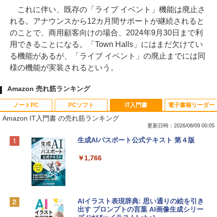
これに伴い、既存の「ライブ イベント」機能は廃止さ
れる。アナウンスから12カ月間サポートが継続されると
のことで、商用顧客向けの場合、2024年9月30日まで利
用できることになる。「Town Halls」にはまだ欠けてい
る機能があるが、「ライブ イベント」の廃止までには同
様の機能が実装されるという。
Amazon 売れ筋ランキング
ノートPC
PCソフト
IT入門書
電子書籍リーダー
Amazon IT入門書 の売れ筋ランキング
更新日時：2026/08/09 00:05
Apple 2026 MacBook Neo A18 Proチッ
Robloxギフトカード - 800 Robux 【限
生成AIパスポート公式テキスト 第４版
プ搭載13インチノートブック：AIとAppl
定バーチャルアイテムを含む】 【オンラ
e Intelligenceのために設計、Liquid Ret
インゲームコード】 ロブロックス | オン
￥1,766
inaディスプレイ、8GBユニファイドメモ
ラインコード版
リ、512GB SSDストレージ、1080p Fac
eTime HDカメラ、Touch ID - インディ
￥1,300
ゴ
AIイラスト表現辞典: 思い通りの絵を引き
￥137,800
出す プロンプトの言葉 AI画像生成シリー
Robloxギフトカード - 1000 Robux 【限