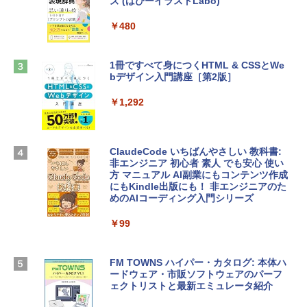
ズ (はぴーイラストLabo)
定バーチャルアイテムを含む】 【オンラ
インゲームコード】 ロブロックス |オン
tomtoc 360°保護 15.6 16インチ パソコ
ラインコード版
￥480
ンケース Dell NEC Lavie ASUS HP dyna
book Lenovo対応
￥1,600
1冊ですべて身につくHTML & CSSとWe
￥2,952
bデザイン入門講座［第2版］
Microsoft Office Home & Business 202
4(最新 永続版)|オンラインコード版|Wind
￥1,292
Apple 2026 MacBook Air M5チップ搭載
ows11、10/mac対応|PC2台
13インチノートブック：AIとApple Intell
igence、13.6インチLiquid Retinaディ
￥39,582
スプレイ、16GBユニファイドメモリ、51
ClaudeCode いちばんやさしい 教科書:
2GB SSDストレージ、12MPセンターフ
非エンジニア 初心者 素人 でも安心 使い
レームカメラ、日本語キーボード、Touc
方 マニュアル AI副業にもコンテンツ作成
Robloxギフトカード - 2,000 Robux 【限
h ID - ミッドナイト
にもKindle出版にも！ 非エンジニアのた
定バーチャルアイテムを含む】 【オンラ
めのAIコーディング入門シリーズ
インゲームコード】 ロブロックス | オン
￥224,800
ラインコード版
￥99
￥3,200
【Amazon.co.jp限定】 HP ノートパソコ
ン 15-fd 15.6インチ 16GBメモリ 512GB
FM TOWNS ハイパー・カタログ: 本体ハ
SSD インテル Core 5
ードウェア・市販ソフトウェアのパーフ
Windows版 | Minecraft (マインクラフ
ェクトリストと最新エミュレータ紹介
ト): Java & Bedrock Edition | オンライ
￥129,800
ンコード版