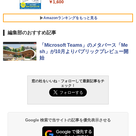
￥1,600
￥3,600
FMV ノートパソコン WE1-K3 (MS 365 P
ersonal/Copilotキー搭載/Win 11/15.6型/
Amazonランキングをもっと見る
Core i5/16GB/SSD 512GB/ホワイト) FM
VWK3E15W_AZ
編集部のおすすめ記事
￥139,880
Amazon Kindle - 目に優しい、かさばら
「Microsoft Teams」のメタバース「Me
ない、大きな画面で読みやすい、6週間持
sh」が10月よりパブリックプレビュー開
続バッテリー、6インチディスプレイ電子
始
書籍リーダー、マッチャ、16GB、広告な
し
￥16,980
窓の杜をいいね・フォローして最新記事をチ
ェック！
Kindle Paperwhite シグニチャーエディ
ション (32GB) 7インチディスプレイ、明
るさ自動調整、色調調節ライト、12週間
持続バッテリー、広告なし、メタリック
ブラック
Google 検索で当サイトの記事を優先表示させる
￥27,980