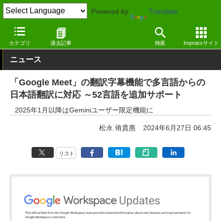
Powered by
Translate
窓の杜
インターネット
SNS・コミュニティ
Webサービス
カテゴリ
過去記事
検索
Impressサイト
ニュース
「Google Meet」の翻訳字幕機能で多言語からの
日本語翻訳に対応 ～52言語を追加サポート
2025年1月以降はGeminiユーザー限定機能に
松永 侑貴惠
2024年6月27日 06:45
リスト