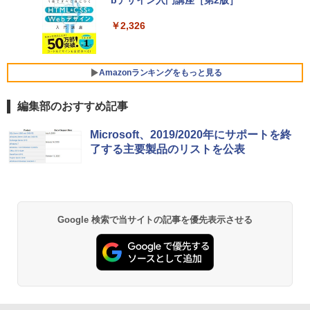
定バーチャルアイテムを含む】 【オンラ
SSD インテル Core 5
インゲームコード】 ロブロックス |オン
ラインコード版
￥2,326
￥129,800
￥1,600
FMV ノートパソコン WE1-K3 (MS 365 P
Amazonランキングをもっと見る
ersonal/Copilotキー搭載/Win 11/15.6型/
Core i5/16GB/SSD 512GB/ホワイト) FM
編集部のおすすめ記事
VWK3E15W_AZ
Amazon Kindle Paperwhite (16GB) 7イ
￥119,800
Microsoft、2019/2020年にサポートを終
ンチディスプレイ、色調調節ライト、12
了する主要製品のリストを公表
週間持続バッテリー、広告なし、ブラッ
ク
￥27,980
Google 検索で当サイトの記事を優先表示させる
Amazon Kindle - 目に優しい、かさばら
ない、大きな画面で読みやすい、6週間持
続バッテリー、6インチディスプレイ電子
書籍リーダー、ブラック、16GB、広告な
し
￥19,980