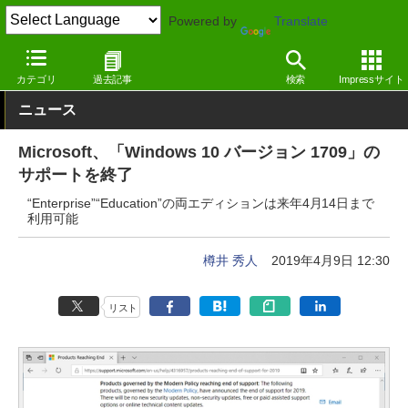
Powered by
Translate
窓の杜
システム・ファイル
システム
Windows
カテゴリ
過去記事
検索
Impressサイト
ニュース
Microsoft、「Windows 10 バージョン 1709」の
サポートを終了
“Enterprise”“Education”の両エディションは来年4月14日まで
利用可能
樽井 秀人
2019年4月9日 12:30
リスト