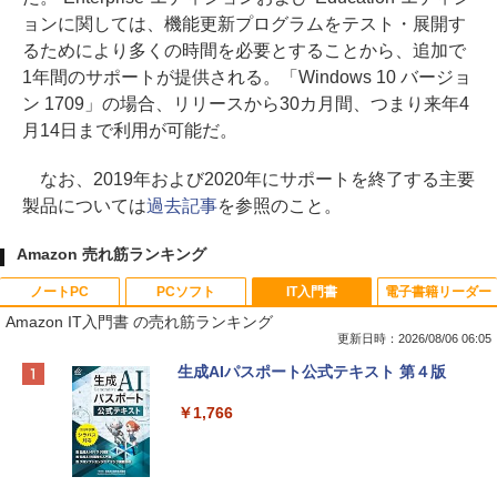
ョンに関しては、機能更新プログラムをテスト・展開す
るためにより多くの時間を必要とすることから、追加で
1年間のサポートが提供される。「Windows 10 バージョ
ン 1709」の場合、リリースから30カ月間、つまり来年4
月14日まで利用が可能だ。
なお、2019年および2020年にサポートを終了する主要
製品については
過去記事
を参照のこと。
Amazon 売れ筋ランキング
ノートPC
PCソフト
IT入門書
電子書籍リーダー
Amazon IT入門書 の売れ筋ランキング
更新日時：2026/08/06 06:05
Apple 2026 MacBook Neo A18 Proチッ
Xbox プリペイドカード 10,000円 デジタ
生成AIパスポート公式テキスト 第４版
プ搭載13インチノートブック：AIとAppl
ルコード 【旧 Xbox ギフトカード】 [オ
e Intelligenceのために設計、Liquid Ret
ンラインコード]
￥1,766
inaディスプレイ、8GBユニファイドメモ
リ、512GB SSDストレージ、1080p Fac
￥10,000
eTime HDカメラ、Touch ID - インディ
ゴ