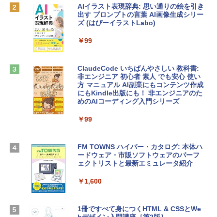
AIイラスト表現辞典: 思い通りの絵を引き
Robloxギフトカード - 800 Robux 【限
￥137,800
出す プロンプトの言葉 AI画像生成シリー
定バーチャルアイテムを含む】 【オンラ
ズ (はぴーイラストLabo)
インゲームコード】 ロブロックス | オン
ラインコード版
tomtoc 360°保護 15.6 16インチ パソコ
￥99
ンケース Dell NEC Lavie ASUS HP dyna
￥1,300
book Lenovo対応
ClaudeCode いちばんやさしい 教科書:
￥2,952
非エンジニア 初心者 素人 でも安心 使い
Microsoft Office Home & Business 202
方 マニュアル AI副業にもコンテンツ作成
4(最新 永続版)|オンラインコード版|Wind
にもKindle出版にも！ 非エンジニアのた
ows11、10/mac対応|PC2台
めのAIコーディング入門シリーズ
Apple 2026 MacBook Air M5チップ搭載
13インチノートブック：AIとApple Intell
￥39,582
igence、13.6インチLiquid Retinaディ
￥99
スプレイ、24GBユニファイドメモリ、1
TB SSD、12MPセンターフレームカメ
Robloxギフトカード - 2,000 Robux 【限
ラ、Touch ID - スカイブルー + 3年延長
FM TOWNS ハイパー・カタログ: 本体ハ
定バーチャルアイテムを含む】 【オンラ
AppleCare+ for 13インチMacBook Air
ードウェア・市販ソフトウェアのパーフ
インゲームコード】 ロブロックス | オン
(M5)|ダウンロード版
ェクトリストと最新エミュレータ紹介
ラインコード版
￥331,701
￥1,600
￥3,200
【Amazon.co.jp限定】 HP ノートパソコ
1冊ですべて身につくHTML & CSSとWe
Robloxギフトカード - 1000 Robux 【限
ン 15-fd 15.6インチ 16GBメモリ 512GB
bデザイン入門講座［第2版］