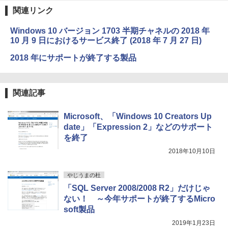
関連リンク
Kindle Paperwhite シグニチャーエディ
Windows 10 バージョン 1703 半期チャネルの 2018 年
ション (32GB) 7インチディスプレイ、明
10 月 9 日におけるサービス終了 (2018 年 7 月 27 日)
るさ自動調整、色調調節ライト、12週間
持続バッテリー、広告なし、メタリック
2018 年にサポートが終了する製品
ブラック
￥32,980
関連記事
Amazon Kindle Colorsoft | 16GBストレ
ージ、防水、7インチカラーディスプレ
Microsoft、「Windows 10 Creators Up
イ、色調調節ライト、最大8週間持続バッ
date」「Expression 2」などのサポート
テリー、広告無し、ブラック (2025年発
を終了
売)
2018年10月10日
￥39,980
やじうまの杜
「SQL Server 2008/2008 R2」だけじゃ
New Amazon Kindle Scribe Colorsoft |
11インチカラーディスプレイ、64GBスト
ない！ ～今年サポートが終了するMicro
レージ、ノート機能搭載、明るさ自動調
soft製品
整、色調調節ライト、プレミアムペン付
き、グラファイト
2019年1月23日