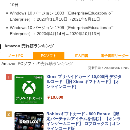
10日
Windows 10 バージョン 1803（Enterprise/Education/IoT
Enterprise）：2020年11月10日→2021年5月11日
Windows 10 バージョン 1709（Enterprise/Education/IoT
Enterprise）：2020年4月14日→2020年10月13日
Amazon 売れ筋ランキング
ノートPC
PCソフト
IT入門書
電子書籍リーダー
Amazon PCソフト の売れ筋ランキング
更新日時：2026/08/06 12:05
Apple 2026 MacBook Neo A18 Proチッ
Xbox プリペイドカード 10,000円 デジタ
プ搭載13インチノートブック：AIとAppl
ルコード 【旧 Xbox ギフトカード】 [オ
e Intelligenceのために設計、Liquid Ret
ンラインコード]
inaディスプレイ、8GBユニファイドメモ
リ、512GB SSDストレージ、1080p Fac
￥10,000
eTime HDカメラ、Touch ID - インディ
ゴ
Robloxギフトカード - 800 Robux 【限
￥137,800
定バーチャルアイテムを含む】 【オンラ
インゲームコード】 ロブロックス | オン
ラインコード版