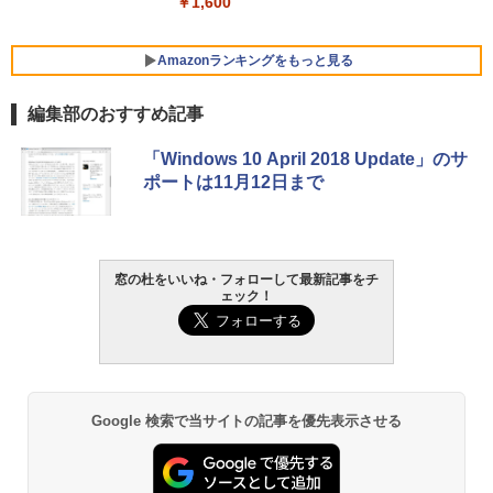
￥1,600
FMV ノートパソコン WE1-K3 (MS 365 P
ersonal/Copilotキー搭載/Win 11/15.6型/
Core i5/16GB/SSD 512GB/ホワイト) FM
Amazonランキングをもっと見る
VWK3E15W_AZ
編集部のおすすめ記事
￥119,800
生成AIパスポート公式テキスト 第４版
Amazon Kindle Paperwhite (16GB) 7イ
「Windows 10 April 2018 Update」のサ
ンチディスプレイ、色調調節ライト、12
ポートは11月12日まで
週間持続バッテリー、広告なし、ブラッ
￥1,766
ク
￥27,980
窓の杜をいいね・フォローして最新記事をチ
AIイラスト表現辞典: 思い通りの絵を引き
ェック！
出す プロンプトの言葉 AI画像生成シリー
Amazon Kindle - 目に優しい、かさばら
ズ (はぴーイラストLabo)
ない、大きな画面で読みやすい、6週間持
続バッテリー、6インチディスプレイ電子
書籍リーダー、ブラック、16GB、広告な
￥99
し
Google 検索で当サイトの記事を優先表示させる
￥19,980
ClaudeCode いちばんやさしい 教科書:
非エンジニア 初心者 素人 でも安心 使い
方 マニュアル AI副業にもコンテンツ作成
にもKindle出版にも！ 非エンジニアのた
Kindle Paperwhite シグニチャーエディ