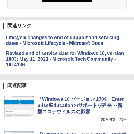
めのAIコーディング入門シリーズ
ション (32GB) 7インチディスプレイ、明
るさ自動調整、色調調節ライト、12週間
持続バッテリー、広告なし、メタリック
￥99
ブラック
関連リンク
￥32,980
FM TOWNS ハイパー・カタログ: 本体ハ
ードウェア・市販ソフトウェアのパーフ
Lifecycle changes to end of support and servicing
ェクトリストと最新エミュレータ紹介
dates - Microsoft Lifecycle - Microsoft Docs
Amazon Kindle Colorsoft | 16GBストレ
ージ、防水、7インチカラーディスプレ
￥1,600
Revised end of service date for Windows 10, version
イ、色調調節ライト、最大8週間持続バッ
1803: May 11, 2021 - Microsoft Tech Community -
テリー、広告無し、ブラック (2025年発
1614136
売)
1冊ですべて身につくHTML & CSSとWe
bデザイン入門講座［第2版］
￥39,980
関連記事
￥2,326
New Amazon Kindle Scribe Colorsoft |
「Windows 10 バージョン 1709」Enter
11インチカラーディスプレイ、64GBスト
prise/Educationのサポートが延長 ～新
レージ、ノート機能搭載、明るさ自動調
整、色調調節ライト、プレミアムペン付
型コロナウイルスの影響
き、グラファイト
2020年3月23日
￥115,980