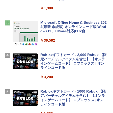
tomtoc 360°保護 15.6 16インチ パソコ
ンケース Dell NEC Lavie ASUS HP dyna
￥1,300
book Lenovo対応
￥2,952
Microsoft Office Home & Business 202
4(最新 永続版)|オンラインコード版|Wind
ows11、10/mac対応|PC2台
Apple 2026 MacBook Air M5チップ搭載
13インチノートブック：AIとApple Intell
￥39,582
igence、13.6インチLiquid Retinaディ
スプレイ、24GBユニファイドメモリ、1
TB SSDストレージ、12MPセンターフレ
Robloxギフトカード - 2,000 Robux 【限
ームカメラ、日本語キーボード、Touch I
定バーチャルアイテムを含む】 【オンラ
D - スカイブルー
インゲームコード】 ロブロックス | オン
ラインコード版
￥298,901
￥3,200
【Amazon.co.jp限定】 HP ノートパソコ
ン 15-fd 15.6インチ 16GBメモリ 512GB
Robloxギフトカード - 1000 Robux 【限
SSD インテル Core 5
定バーチャルアイテムを含む】 【オンラ
インゲームコード】 ロブロックス |オン
￥129,800
ラインコード版