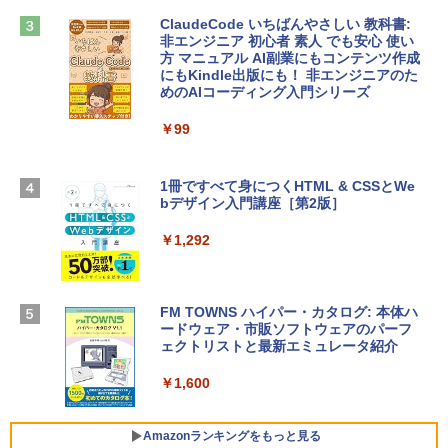
￥1,600
ClaudeCode いちばんやさしい 教科書:
￥2,952
非エンジニア 初心者 素人 でも安心 使い
方 マニュアル AI副業にもコンテンツ作成
Microsoft Office Home & Business 202
にもKindle出版にも！ 非エンジニアのた
4(最新 永続版)|オンラインコード版|Wind
めのAIコーディング入門シリーズ
Apple 2026 MacBook Air M5チップ搭載
ows11、10/mac対応|PC2台
13インチノートブック：AIとApple Intell
igence、13.6インチLiquid Retinaディ
￥99
￥39,582
スプレイ、16GBユニファイドメモリ、1
TB SSDストレージ、12MPセンターフレ
ームカメラ、日本語キーボード、Touch I
1冊ですべて身につくHTML & CSSとWe
Robloxギフトカード - 2,000 Robux 【限
D - シルバー
bデザイン入門講座［第2版］
定バーチャルアイテムを含む】 【オンラ
インゲームコード】 ロブロックス | オン
￥261,414
ラインコード版
￥1,292
￥3,200
【Amazon.co.jp限定】 HP ノートパソコ
ン 15-fd 15.6インチ 16GBメモリ 512GB
FM TOWNS ハイパー・カタログ: 本体ハ
SSD インテル Core 5
ードウェア・市販ソフトウェアのパーフ
Windows版 | Minecraft (マインクラフ
ェクトリストと最新エミュレータ紹介
ト): Java & Bedrock Edition | オンライ
￥129,800
ンコード版
￥1,600
￥3,600
FMV ノートパソコン WE1-K3 (MS 365 P
ersonal/Copilotキー搭載/Win 11/15.6型/
Amazonランキングをもっと見る