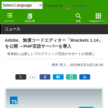
Powered by
Translate
窓の杜
プログラミング
プログラミング
Windows
カテゴリ
過去記事
検索
Impressサイト
ニュース
Adobe、無償コードエディター「Brackets 1.14」
を公開 ～PHP言語サーバーを導入
将来的には新しいプログラミング言語のサポートが容易に
樽井 秀人
2019年5月14日 06:30
リスト