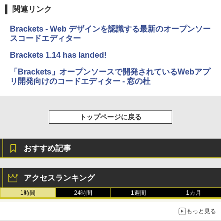
関連リンク
￥27,980
Brackets - Web デザインを認識する最新のオープンソー
スコードエディター
Amazon Kindle Colorsoft | 16GBストレ
ージ、防水、7インチカラーディスプレ
Brackets 1.14 has landed!
イ、色調調節ライト、最大8週間持続バッ
テリー、広告無し、ブラック (2025年発
「Brackets」オープンソースで開発されているWebアプ
売)
リ開発向けのコードエディター - 窓の杜
￥31,980
トップページに戻る
New Amazon Kindle Scribe Colorsoft |
11インチカラーディスプレイ、64GBスト
レージ、ノート機能搭載、明るさ自動調
おすすめ記事
整、色調調節ライト、プレミアムペン付
き、グラファイト
￥115,980
アクセスランキング
1時間
24時間
1週間
1カ月
もっと見る