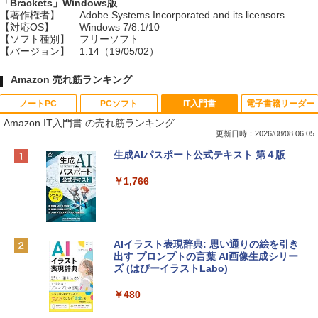
「Brackets」Windows版
【著作権者】
Adobe Systems Incorporated and its licensors
【対応OS】
Windows 7/8.1/10
【ソフト種別】
フリーソフト
【バージョン】
1.14（19/05/02）
Amazon 売れ筋ランキング
ノートPC
PCソフト
IT入門書
電子書籍リーダー
Amazon IT入門書 の売れ筋ランキング
更新日時：2026/08/08 06:05
Apple 2026 MacBook Neo A18 Proチッ
Robloxギフトカード - 800 Robux 【限
生成AIパスポート公式テキスト 第４版
プ搭載13インチノートブック：AIとAppl
定バーチャルアイテムを含む】 【オンラ
e Intelligence、Liquid Retinaディスプ
インゲームコード】 ロブロックス | オン
￥1,766
レイ、8GBメモリ、512GB SSD、1080p
ラインコード版
FaceTime HDカメラ、Touch ID - インデ
ィゴ + 3年延長 AppleCare+ for 13インチ
￥1,300
MacBook Neo(A18 Pro)|ダウンロード版
AIイラスト表現辞典: 思い通りの絵を引き
￥162,598
出す プロンプトの言葉 AI画像生成シリー
Robloxギフトカード - 1000 Robux 【限
ズ (はぴーイラストLabo)
定バーチャルアイテムを含む】 【オンラ
インゲームコード】 ロブロックス |オン
tomtoc 360°保護 15.6 16インチ パソコ
ラインコード版
￥480
ンケース Dell NEC Lavie ASUS HP dyna
book Lenovo対応