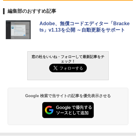
Core i5/16GB/SSD 512GB/ホワイト) FM
VWK3E15W_AZ
編集部のおすすめ記事
￥139,880
Amazon Kindle Paperwhite (16GB) 7イ
Adobe、無償コードエディター「Bracke
ンチディスプレイ、色調調節ライト、12
ts」v1.13を公開 ～自動更新をサポート
週間持続バッテリー、広告なし、ブラッ
ク
￥22,980
窓の杜をいいね・フォローして最新記事をチ
ェック！
Amazon Kindle - 目に優しい、かさばら
ない、大きな画面で読みやすい、6週間持
続バッテリー、6インチディスプレイ電子
書籍リーダー、ブラック、16GB、広告な
し
Google 検索で当サイトの記事を優先表示させる
￥16,980
Kindle Paperwhite シグニチャーエディ
ション (32GB) 7インチディスプレイ、明
るさ自動調整、色調調節ライト、12週間
持続バッテリー、広告なし、メタリック
ブラック