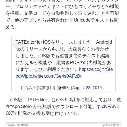
ー、プロジェクトやテキストにひもづくメモなどの機能
を搭載。文字コードを自動判別して取り込むことも可能
で、他のアプリから共有された非Unicodeテキストも扱
える。
TATEditor for iOSをリリースしました。Android
版のリリースから4ヶ月、大変長らくお待たせ
しました。iOS版でも縦書きでのテキスト編集
に加えルビ機能や、縦書きPDFの出力機能があ
ります。ぜひご利用ください。
https://t.co/jYrSie
pqWl
pic.twitter.com/Ge4s0AFzBt
— 四九六々(縦書き用) (@496_)
August 28, 2019
iOS版「TATEditor」はiOS 9.0以降に対応しており、現
在“App Store”から無償でダウンロード可能。“
pixivFANB
OX
”で開発の支援も受け付けている。