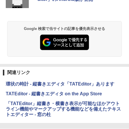
続バッテリー、6インチディスプレイ電子
書籍リーダー、マッチャ、16GB、広告な
し
￥16,980
Google 検索で当サイトの記事を優先表示させる
Kindle Paperwhite シグニチャーエディ
ション (32GB) 7インチディスプレイ、明
るさ自動調整、色調調節ライト、12週間
持続バッテリー、広告なし、メタリック
ブラック
￥27,980
関連リンク
環状の時計 - 縦書きエディタ「TATEditor」あります
Amazon Kindle Paperwhite (16GB) 7イ
ンチディスプレイ、色調調節ライト、12
TATEditor - 縦書きエディタ on the App Store
週間持続バッテリー、広告なし、ブラッ
ク
「TATEditor」縦書き・横書き表示が可能なほかアウト
ライン機能やマークアップする機能などを備えたテキス
￥22,980
トエディター - 窓の杜
Amazon Kindle Colorsoft | 16GBストレ