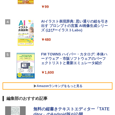
igence、13.6インチLiquid Retinaディ
ラインコード版
￥99
スプレイ、16GBユニファイドメモリ、1
TB SSDストレージ、12MPセンターフレ
￥3,200
ームカメラ、日本語キーボード、Touch I
D - ミッドナイト
AIイラスト表現辞典: 思い通りの絵を引き
出す プロンプトの言葉 AI画像生成シリー
Microsoft Office Home & Business 202
￥278,800
ズ (はぴーイラストLabo)
4(最新 永続版)|オンラインコード版|Wind
ows11、10/mac対応|PC2台
￥480
【Amazon.co.jp限定】 HP ノートパソコ
￥39,582
ン 15-fd 15.6インチ 16GBメモリ 512GB
SSD インテル Core 5
FM TOWNS ハイパー・カタログ: 本体ハ
ードウェア・市販ソフトウェアのパーフ
Windows版 | Minecraft (マインクラフ
￥129,800
ェクトリストと最新エミュレータ紹介
ト): Java & Bedrock Edition | オンライ
ンコード版
￥1,600
FMV ノートパソコン WE1-K3 (MS 365 P
￥3,600
ersonal/Copilotキー搭載/Win 11/15.6型/
Core i5/16GB/SSD 512GB/ホワイト) FM
Amazonランキングをもっと見る
VWK3E15W_AZ
編集部のおすすめ記事
￥139,880
Amazon Kindle - 目に優しい、かさばら
無料の縦書きテキストエディター「TATE
ない、大きな画面で読みやすい、6週間持
ditor」のAndroid版が公開