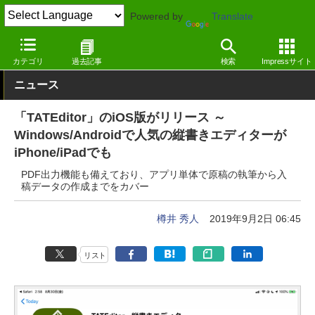
Powered by
Translate
窓の杜
オフィス・ドキュメント
テキストエディター
iOS
カテゴリ
過去記事
検索
Impressサイト
ニュース
「TATEditor」のiOS版がリリース ～
Windows/Androidで人気の縦書きエディターが
iPhone/iPadでも
PDF出力機能も備えており、アプリ単体で原稿の執筆から入
稿データの作成までをカバー
樽井 秀人
2019年9月2日 06:45
リスト