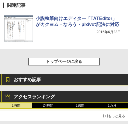
ージ、防水、7インチカラーディスプレ
関連記事
イ、色調調節ライト、最大8週間持続バッ
テリー、広告無し、ブラック (2025年発
売)
小説執筆向けエディター「TATEditor」
がカクヨム・なろう・pixivの記法に対応
￥31,980
2016年6月23日
New Amazon Kindle Scribe Colorsoft |
11インチカラーディスプレイ、64GBスト
レージ、ノート機能搭載、明るさ自動調
整、色調調節ライト、プレミアムペン付
トップページに戻る
き、グラファイト
￥115,980
おすすめ記事
アクセスランキング
1時間
24時間
1週間
1カ月
もっと見る