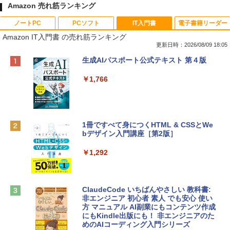
Amazon 売れ筋ランキング
ノートPC
PCソフト
IT入門書
電子書籍リーダー
Amazon IT入門書 の売れ筋ランキング
更新日時：2026/08/09 18:05
Apple 2026 MacBook Neo A18 Proチッ
Robloxギフトカード - 800 Robux 【限
生成AIパスポート公式テキスト 第４版
プ搭載13インチノートブック：AIとAppl
定バーチャルアイテムを含む】 【オンラ
e Intelligenceのために設計、Liquid Ret
インゲームコード】 ロブロックス | オン
￥1,766
inaディスプレイ、8GBユニファイドメモ
ラインコード版
リ、256GB SSDストレージ、1080p Fac
eTime HDカメラ - インディゴ
￥1,300
￥113,748
1冊ですべて身につくHTML & CSSとWe
bデザイン入門講座［第2版］
Robloxギフトカード - 1000 Robux 【限
定バーチャルアイテムを含む】 【オンラ
tomtoc 360°保護 15.6 16インチ パソコ
インゲームコード】 ロブロックス |オン
￥1,292
ンケース Dell NEC Lavie ASUS HP dyna
ラインコード版
book Lenovo対応
￥1,600
￥2,952
ClaudeCode いちばんやさしい 教科書:
非エンジニア 初心者 素人 でも安心 使い
方 マニュアル AI副業にもコンテンツ作成
Robloxギフトカード - 2,000 Robux 【限
にもKindle出版にも！ 非エンジニアのた
Apple 2026 MacBook Air M5チップ搭載
定バーチャルアイテムを含む】 【オンラ
めのAIコーディング入門シリーズ
13インチノートブック：AIとApple Intell
インゲームコード】 ロブロックス | オン