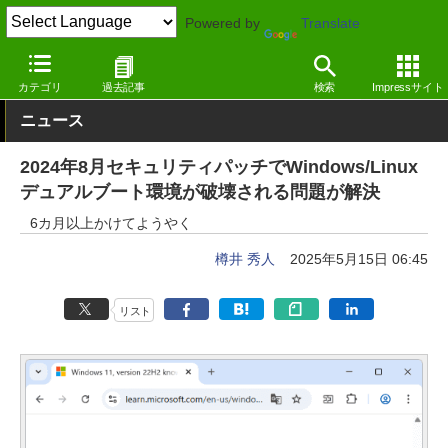
Powered by
Translate
窓の杜
システム・ファイル
システム
Windows
カテゴリ
過去記事
検索
Impressサイト
ニュース
2024年8月セキュリティパッチでWindows/Linux
デュアルブート環境が破壊される問題が解決
6カ月以上かけてようやく
樽井 秀人
2025年5月15日 06:45
リスト