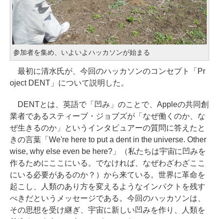
参加者を集め、いよいよハッカソンが始まる
最初に清水氏が、今回のハッカソンのコンセプト「Pr
oject DENT」について説明した。
DENTとは、英語で「凹み」のことで、Appleの共同創
業者であるスティーブ・ジョブズが「なぜ働くのか、な
ぜ生きるのか」というインタビュアーの質問に答えたと
きの言葉「We're here to put a dent in the universe. Other
wise, why else even be here?」（私たちは宇宙に凹みを
作るためにここにいる。でなければ、なぜわざわざここ
にいる必要があるのか？）から来ている。世界に革命を
起こし、人類のあり方を変えるようなインパクトを残す
べきだというメッセージである。今回のハッカソンは、
その思想を受け継ぎ、宇宙に新しい凹みを作り、人類を