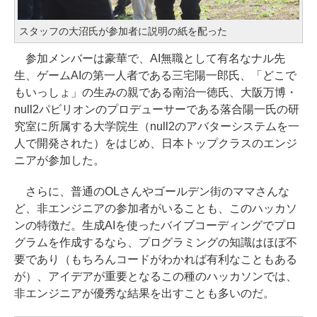
スタッフの大沼氏が参加者に説明の紙を配った
参加メンバーは豪華で、AI無職として有名なナル先
生、ゲームAIの第一人者である三宅陽一郎氏、「どこで
もいっしょ」の生みの親である南治一徳氏、大阪万博・
null2パビリオンのプロデューサーである落合陽一氏の研
究室に所属する大学院生（null2のアバターシステムを一
人で開発された）をはじめ、日本トップクラスのエンジ
ニアが参加した。
さらに、普通のOLさんやゴールデン街のママさんな
ど、非エンジニアの参加者がいることも、このハッカソ
ンの特徴だ。生成AIを使ったバイブコーディングでプロ
グラムを作成するなら、プログラミングの知識はほぼ不
要であり（もちろんコードがわかれば有利なこともある
が）、アイデアが重要となるこの種のハッカソンでは、
非エンジニアが優秀な結果を出すことも多いのだ。