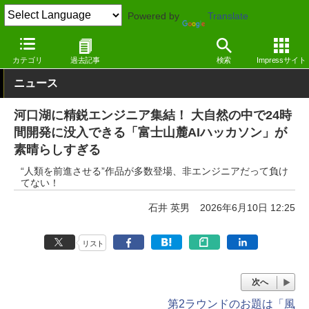
Powered by
Translate
窓の杜
イベント
カテゴリ
過去記事
検索
Impressサイト
ニュース
河口湖に精鋭エンジニア集結！ 大自然の中で24時
間開発に没入できる「富士山麓AIハッカソン」が
素晴らしすぎる
“人類を前進させる”作品が多数登場、非エンジニアだって負け
てない！
石井 英男
2026年6月10日 12:25
リスト
次へ
第2ラウンドのお題は「風