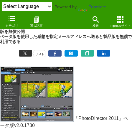
Powered by
Translate
NEWS
（11/05/31 19:54）
カテゴリ
過去記事
検索
Impressサイト
CyberLink、高機能レタッチソフト「PhotoDirector 2011」のベータ
版を無償公開
ベータ版を使用した感想を指定メールアドレスへ送ると製品版を無償で
利用できる
リスト
「PhotoDirector 2011」ベ
ータ版v2.0.1730