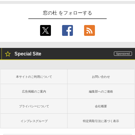
1冊ですべて身につくHTML & CSSとWe
bデザイン入門講座［第2版］
窓の杜 をフォローする
Kindle Paperwhite シグニチャーエディ
ション (32GB) 7インチディスプレイ、明
￥1,292
るさ自動調整、色調調節ライト、12週間
持続バッテリー、広告なし、メタリック
ブラック
ClaudeCode いちばんやさしい 教科書:
￥27,980
非エンジニア 初心者 素人 でも安心 使い
方 マニュアル AI副業にもコンテンツ作成
Special Site
にもKindle出版にも！ 非エンジニアのた
めのAIコーディング入門シリーズ
Amazon Kindle Paperwhite (16GB) 7イ
ンチディスプレイ、色調調節ライト、12
￥99
週間持続バッテリー、広告なし、ブラッ
本サイトのご利用について
お問い合わせ
ク
￥22,980
AIイラスト表現辞典: 思い通りの絵を引き
広告掲載のご案内
編集部へのご連絡
出す プロンプトの言葉 AI画像生成シリー
ズ (はぴーイラストLabo)
プライバシーについて
会社概要
Amazon Kindle Colorsoft | 16GBストレ
￥480
ージ、防水、7インチカラーディスプレ
イ、色調調節ライト、最大8週間持続バッ
インプレスグループ
特定商取引法に基づく表示
テリー、広告無し、ブラック (2025年発
売)
FM TOWNS ハイパー・カタログ: 本体ハ