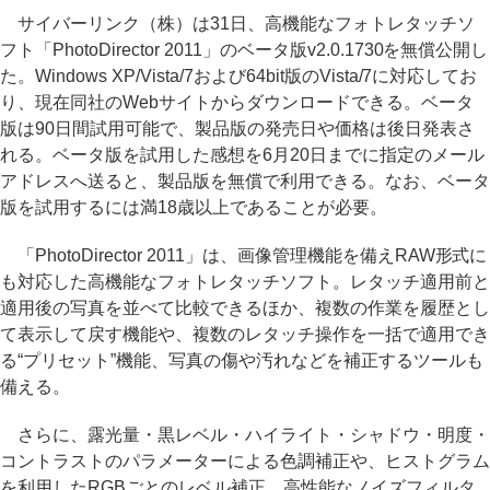
サイバーリンク（株）は31日、高機能なフォトレタッチソ
フト「PhotoDirector 2011」のベータ版v2.0.1730を無償公開し
た。Windows XP/Vista/7および64bit版のVista/7に対応してお
り、現在同社のWebサイトからダウンロードできる。ベータ
版は90日間試用可能で、製品版の発売日や価格は後日発表さ
れる。ベータ版を試用した感想を6月20日までに指定のメール
アドレスへ送ると、製品版を無償で利用できる。なお、ベータ
版を試用するには満18歳以上であることが必要。
「PhotoDirector 2011」は、画像管理機能を備えRAW形式に
も対応した高機能なフォトレタッチソフト。レタッチ適用前と
適用後の写真を並べて比較できるほか、複数の作業を履歴とし
て表示して戻す機能や、複数のレタッチ操作を一括で適用でき
る“プリセット”機能、写真の傷や汚れなどを補正するツールも
備える。
さらに、露光量・黒レベル・ハイライト・シャドウ・明度・
コントラストのパラメーターによる色調補正や、ヒストグラム
を利用したRGBごとのレベル補正、高性能なノイズフィルタ