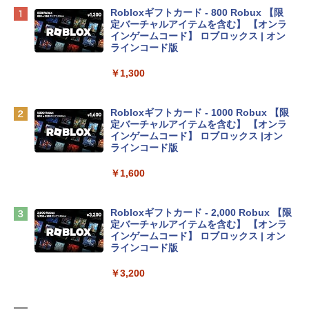
Apple 2026 MacBook Neo A18 Proチッ
Robloxギフトカード - 800 Robux 【限
プ搭載13インチノートブック：AIとAppl
定バーチャルアイテムを含む】 【オンラ
e Intelligenceのために設計、Liquid Ret
インゲームコード】 ロブロックス | オン
inaディスプレイ、8GBユニファイドメモ
ラインコード版
リ、256GB SSDストレージ、1080p Fac
eTime HDカメラ - インディゴ
￥1,300
￥113,748
Robloxギフトカード - 1000 Robux 【限
定バーチャルアイテムを含む】 【オンラ
tomtoc 360°保護 15.6 16インチ パソコ
インゲームコード】 ロブロックス |オン
ンケース Dell NEC Lavie ASUS HP dyna
ラインコード版
book Lenovo対応
￥1,600
￥2,952
Robloxギフトカード - 2,000 Robux 【限
Apple 2026 MacBook Air M5チップ搭載
定バーチャルアイテムを含む】 【オンラ
13インチノートブック：AIとApple Intell
インゲームコード】 ロブロックス | オン
igence、13.6インチLiquid Retinaディ
ラインコード版
スプレイ、16GBユニファイドメモリ、1
TB SSDストレージ、12MPセンターフレ
￥3,200
ームカメラ、日本語キーボード、Touch I
D - ミッドナイト