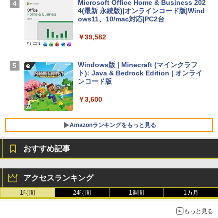
Microsoft Office Home & Business 202
￥278,800
4(最新 永続版)|オンラインコード版|Wind
ows11、10/mac対応|PC2台
【Amazon.co.jp限定】 HP ノートパソコ
￥39,582
ン 15-fd 15.6インチ 16GBメモリ 512GB
SSD インテル Core 5
Windows版 | Minecraft (マインクラフ
￥129,800
ト): Java & Bedrock Edition | オンライ
ンコード版
FMV ノートパソコン WE1-K3 (MS 365 P
￥3,600
ersonal/Copilotキー搭載/Win 11/15.6型/
Core i5/16GB/SSD 512GB/ホワイト) FM
VWK3E15W_AZ
Amazonランキングをもっと見る
￥139,880
おすすめ記事
生成AIパスポート公式テキスト 第４版
Amazon Kindle - 目に優しい、かさばら
ない、大きな画面で読みやすい、6週間持
アクセスランキング
続バッテリー、6インチディスプレイ電子
￥1,766
書籍リーダー、マッチャ、16GB、広告な
1時間
24時間
1週間
1カ月
し
もっと見る
￥16,980