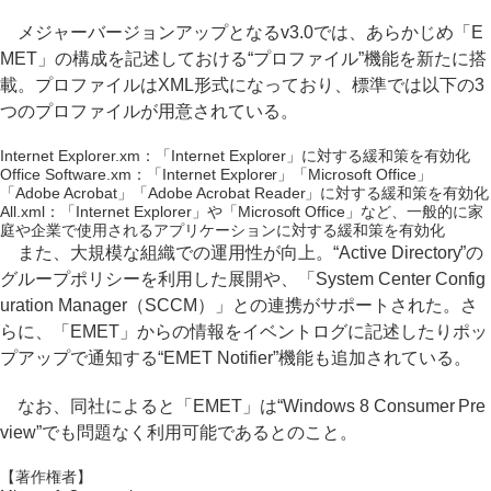
メジャーバージョンアップとなるv3.0では、あらかじめ「E
MET」の構成を記述しておける“プロファイル”機能を新たに搭
載。プロファイルはXML形式になっており、標準では以下の3
つのプロファイルが用意されている。
Internet Explorer.xm：「Internet Explorer」に対する緩和策を有効化
Office Software.xm：「Internet Explorer」「Microsoft Office」
「Adobe Acrobat」「Adobe Acrobat Reader」に対する緩和策を有効化
All.xml：「Internet Explorer」や「Microsoft Office」など、一般的に家
庭や企業で使用されるアプリケーションに対する緩和策を有効化
また、大規模な組織での運用性が向上。“Active Directory”の
グループポリシーを利用した展開や、「System Center Config
uration Manager（SCCM）」との連携がサポートされた。さ
らに、「EMET」からの情報をイベントログに記述したりポッ
プアップで通知する“EMET Notifier”機能も追加されている。
なお、同社によると「EMET」は“Windows 8 Consumer Pre
view”でも問題なく利用可能であるとのこと。
【著作権者】