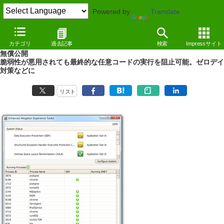
Powered by
Translate
NEWS
（12/05/18 14:26）
カテゴリ
過去記事
検索
Impressサイト
アプリケーションの脆弱性を緩和するMS公式ツール「EMET」v3.0が
無償公開
脆弱性が悪用されても最終的な任意コードの実行を阻止可能。ゼロデイ
対策などに
リスト