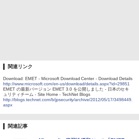
関連リンク
Download: EMET - Microsoft Download Center - Download Details
http://www.microsoft.com/en-us/download/details.aspx?id=29851
EMET の最新バージョン EMET 3.0 を公開しました - 日本のセキ
ュリティチーム - Site Home - TechNet Blogs
http://blogs.technet.com/b/jpsecurity/archive/2012/05/17/3498449.
aspx
関連記事