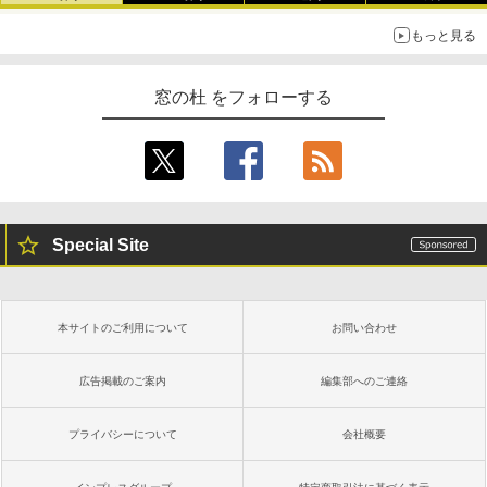
￥1,300
￥22,980
もっと見る
AIイラスト表現辞典: 思い通りの絵を引き
出す プロンプトの言葉 AI画像生成シリー
Robloxギフトカード - 1000 Robux 【限
Amazon Kindle - 目に優しい、かさばら
窓の杜 をフォローする
ズ (はぴーイラストLabo)
定バーチャルアイテムを含む】 【オンラ
ない、大きな画面で読みやすい、6週間持
インゲームコード】 ロブロックス |オン
続バッテリー、6インチディスプレイ電子
ラインコード版
書籍リーダー、マッチャ、16GB、広告な
￥480
し
￥1,600
￥16,980
ClaudeCode いちばんやさしい 教科書:
非エンジニア 初心者 素人 でも安心 使い
Special Site
方 マニュアル AI副業にもコンテンツ作成
Microsoft Office Home & Business 202
にもKindle出版にも！ 非エンジニアのた
4(最新 永続版)|オンラインコード版|Wind
Kindle Paperwhite シグニチャーエディ
めのAIコーディング入門シリーズ
ows11、10/mac対応|PC2台
ション (32GB) 7インチディスプレイ、明
るさ自動調整、色調調節ライト、12週間
持続バッテリー、広告なし、メタリック
￥99
￥39,582
本サイトのご利用について
お問い合わせ
ブラック
￥27,980
広告掲載のご案内
編集部へのご連絡
1冊ですべて身につくHTML & CSSとWe
Robloxギフトカード - 2,000 Robux 【限
bデザイン入門講座［第2版］
定バーチャルアイテムを含む】 【オンラ
インゲームコード】 ロブロックス | オン
プライバシーについて
会社概要
ラインコード版
Amazon Kindle Colorsoft | 16GBストレ
￥1,292
ージ、防水、7インチカラーディスプレ
イ、色調調節ライト、最大8週間持続バッ
￥3,200