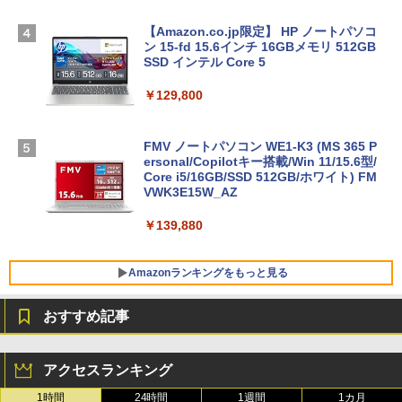
【Amazon.co.jp限定】 HP ノートパソコ
ン 15-fd 15.6インチ 16GBメモリ 512GB
SSD インテル Core 5
￥129,800
FMV ノートパソコン WE1-K3 (MS 365 P
ersonal/Copilotキー搭載/Win 11/15.6型/
Core i5/16GB/SSD 512GB/ホワイト) FM
VWK3E15W_AZ
￥139,880
Amazonランキングをもっと見る
おすすめ記事
Robloxギフトカード - 800 Robux 【限
生成AIパスポート公式テキスト 第４版
Amazon Kindle Paperwhite (16GB) 7イ
定バーチャルアイテムを含む】 【オンラ
ンチディスプレイ、色調調節ライト、12
アクセスランキング
インゲームコード】 ロブロックス | オン
週間持続バッテリー、広告なし、ブラッ
￥1,766
ラインコード版
ク
1時間
24時間
1週間
1カ月