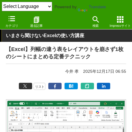
Powered by
Translate
窓の杜
オフィス・ドキュメント
オフィス
Windows
カテゴリ
過去記事
検索
Impressサイト
いまさら聞けないExcelの使い方講座
【Excel】列幅の違う表をレイアウトを崩さず1枚
のシートにまとめる定番テクニック
今井 孝
2025年12月17日 06:55
リスト