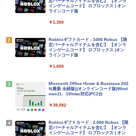
プ搭載13インチノートブック：AIとAppl
定バーチャルアイテムを含む】 【オンラ
e Intelligenceのために設計、Liquid Ret
インゲームコード】 ロブロックス | オン
inaディスプレイ、8GBユニファイドメモ
ラインコード版
リ、512GB SSDストレージ、1080p Fac
eTime HDカメラ、Touch ID - シルバー
￥1,300
￥131,111
Robloxギフトカード - 1000 Robux 【限
定バーチャルアイテムを含む】 【オンラ
tomtoc 360°保護 15.6 16インチ パソコ
インゲームコード】 ロブロックス |オン
ンケース Dell NEC Lavie ASUS HP dyna
ラインコード版
book Lenovo対応
￥1,600
￥2,952
Microsoft Office Home & Business 202
Apple 2026 MacBook Air M5チップ搭載
4(最新 永続版)|オンラインコード版|Wind
13インチノートブック：AIとApple Intell
ows11、10/mac対応|PC2台
igence、13.6インチLiquid Retinaディ
スプレイ、16GBユニファイドメモリ、1
￥39,582
TB SSDストレージ、12MPセンターフレ
ームカメラ、日本語キーボード、Touch I
D - ミッドナイト
Robloxギフトカード - 2,000 Robux 【限
定バーチャルアイテムを含む】 【オンラ
￥278,800
インゲームコード】 ロブロックス | オン