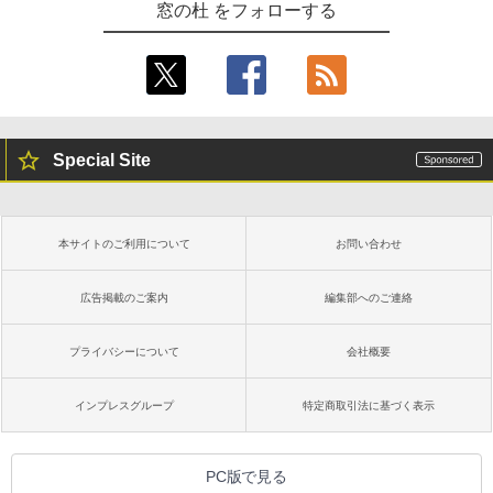
出す プロンプトの言葉 AI画像生成シリー
Amazon Kindle - 目に優しい、かさばら
窓の杜 をフォローする
ズ (はぴーイラストLabo)
ない、大きな画面で読みやすい、6週間持
続バッテリー、6インチディスプレイ電子
書籍リーダー、マッチャ、16GB、広告な
￥480
し
￥16,980
ClaudeCode いちばんやさしい 教科書:
非エンジニア 初心者 素人 でも安心 使い
Special Site
方 マニュアル AI副業にもコンテンツ作成
にもKindle出版にも！ 非エンジニアのた
Kindle Paperwhite シグニチャーエディ
めのAIコーディング入門シリーズ
ション (32GB) 7インチディスプレイ、明
るさ自動調整、色調調節ライト、12週間
持続バッテリー、広告なし、メタリック
￥99
本サイトのご利用について
お問い合わせ
ブラック
￥27,980
広告掲載のご案内
編集部へのご連絡
1冊ですべて身につくHTML & CSSとWe
bデザイン入門講座［第2版］
プライバシーについて
会社概要
Amazon Kindle Colorsoft | 16GBストレ
￥1,292
ージ、防水、7インチカラーディスプレ
イ、色調調節ライト、最大8週間持続バッ
インプレスグループ
特定商取引法に基づく表示
テリー、広告無し、ブラック (2025年発
売)
FM TOWNS ハイパー・カタログ: 本体ハ
ードウェア・市販ソフトウェアのパーフ
￥31,980
PC版で見る
ェクトリストと最新エミュレータ紹介