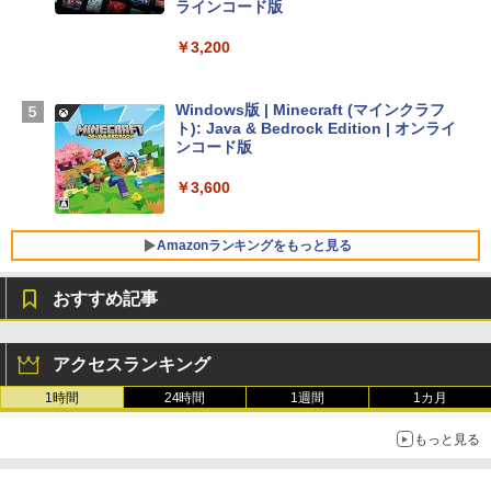
ラインコード版
【Amazon.co.jp限定】 HP ノートパソコ
￥3,200
ン 15-fd 15.6インチ 16GBメモリ 512GB
SSD インテル Core 5
Windows版 | Minecraft (マインクラフ
￥129,800
ト): Java & Bedrock Edition | オンライ
ンコード版
FMV ノートパソコン WE1-K3 (MS 365 P
￥3,600
ersonal/Copilotキー搭載/Win 11/15.6型/
Core i5/16GB/SSD 512GB/ホワイト) FM
VWK3E15W_AZ
Amazonランキングをもっと見る
￥139,880
おすすめ記事
生成AIパスポート公式テキスト 第４版
Amazon Kindle Paperwhite (16GB) 7イ
ンチディスプレイ、色調調節ライト、12
アクセスランキング
週間持続バッテリー、広告なし、ブラッ
￥1,766
ク
1時間
24時間
1週間
1カ月
￥22,980
もっと見る
AIイラスト表現辞典: 思い通りの絵を引き