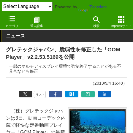
Powered by
Translate
窓の杜
画像・映像・音楽
映像・動画
Windows
カテゴリ
過去記事
検索
Impressサイト
ニュース
グレテックジャパン、脆弱性を修正した「GOM
Player」v2.2.53.5169を公開
一部のマルチディスプレイ環境で強制終了することがある不
具合なども修正
（2013/9/4 16:48）
リスト
（株）グレテックジャパ
ンは3日、動画コーデック内
蔵で軽快な定番動画プレイ
ヤー「GOM Player」の最新