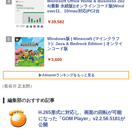
Microsoft Office Home & Business 202
￥278,800
4(最新 永続版)|オンラインコード版|Wind
ows11、10/mac対応|PC2台
【Amazon.co.jp限定】 HP ノートパソコ
￥39,582
ン 15-fd 15.6インチ 16GBメモリ 512GB
SSD インテル Core 5
Windows版 | Minecraft (マインクラフ
￥129,800
ト): Java & Bedrock Edition | オンライ
ンコード版
FMV ノートパソコン WE1-K3 (MS 365 P
￥3,600
ersonal/Copilotキー搭載/Win 11/15.6型/
Core i5/16GB/SSD 512GB/ホワイト) FM
VWK3E15W_AZ
Amazonランキングをもっと見る
￥139,880
（長谷川 正太郎）
生成AIパスポート公式テキスト 第４版
Amazon Kindle - 目に優しい、かさばら
編集部のおすすめ記事
ない、大きな画面で読みやすい、6週間持
続バッテリー、6インチディスプレイ電子
￥1,766
H.265形式に対応し、画面の回転が可能
書籍リーダー、マッチャ、16GB、広告な
になった「GOM Player」v2.2.56.5181が
し
公開
￥16,980