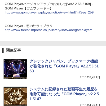
ードウェア・市販ソフトウェアのパーフ
￥31,980
GOM Playerバージョンアップのお知らせ[Ver2.2.53.5169] -
ェクトリストと最新エミュレータ紹介
GOM Player【ゴムプレーヤー】
http://www.gomplayer.jp/player/notice/view.html?intSeq=259
￥1,600
New Amazon Kindle Scribe Colorsoft |
11インチカラーディスプレイ、64GBスト
レージ、ノート機能搭載、明るさ自動調
GOM Player - 窓の杜ライブラリ
整、色調調節ライト、プレミアムペン付
http://www.forest.impress.co.jp/library/software/gomplayer/
き、グラファイト
￥115,980
関連記事
グレテックジャパン、ブックマーク機能
が強化された「GOM Player」v2.2.53.51
63
2013年8月21日
システムに記録された動画再生の履歴を
削除可能になった「GOM Player」v2.2.5
1.5147
2013年4月24日