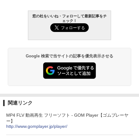
1冊ですべて身につくHTML & CSSとWe
bデザイン入門講座［第2版］
Kindle Paperwhite シグニチャーエディ
窓の杜をいいね・フォローして最新記事をチ
ション (32GB) 7インチディスプレイ、明
ェック！
￥1,292
るさ自動調整、色調調節ライト、12週間
持続バッテリー、広告なし、メタリック
ブラック
ClaudeCode いちばんやさしい 教科書:
￥27,980
非エンジニア 初心者 素人 でも安心 使い
方 マニュアル AI副業にもコンテンツ作成
Google 検索で当サイトの記事を優先表示させる
にもKindle出版にも！ 非エンジニアのた
めのAIコーディング入門シリーズ
Amazon Kindle Paperwhite (16GB) 7イ
ンチディスプレイ、色調調節ライト、12
￥99
週間持続バッテリー、広告なし、ブラッ
ク
￥22,980
AIイラスト表現辞典: 思い通りの絵を引き
出す プロンプトの言葉 AI画像生成シリー
関連リンク
ズ (はぴーイラストLabo)
Amazon Kindle Colorsoft | 16GBストレ
MP4 FLV 動画再生 フリーソフト - GOM Player【ゴムプレーヤ
￥480
ージ、防水、7インチカラーディスプレ
ー】
イ、色調調節ライト、最大8週間持続バッ
http://www.gomplayer.jp/player/
テリー、広告無し、ブラック (2025年発
売)
FM TOWNS ハイパー・カタログ: 本体ハ