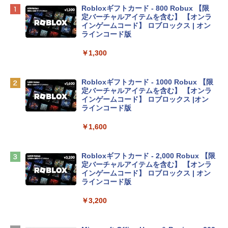
Apple 2026 MacBook Neo A18 Proチッ
Robloxギフトカード - 800 Robux 【限
プ搭載13インチノートブック：AIとAppl
定バーチャルアイテムを含む】 【オンラ
e Intelligenceのために設計、Liquid Ret
インゲームコード】 ロブロックス | オン
inaディスプレイ、8GBユニファイドメモ
ラインコード版
リ、256GB SSDストレージ、1080p Fac
eTime HDカメラ - インディゴ
￥1,300
￥119,800
Robloxギフトカード - 1000 Robux 【限
定バーチャルアイテムを含む】 【オンラ
tomtoc 360°保護 15.6 16インチ パソコ
インゲームコード】 ロブロックス |オン
ンケース Dell NEC Lavie ASUS HP dyna
ラインコード版
book Lenovo対応
￥1,600
￥2,952
Robloxギフトカード - 2,000 Robux 【限
Apple 2026 MacBook Air M5チップ搭載
定バーチャルアイテムを含む】 【オンラ
13インチノートブック：AIとApple Intell
インゲームコード】 ロブロックス | オン
igence、13.6インチLiquid Retinaディ
ラインコード版
スプレイ、16GBユニファイドメモリ、1
TB SSDストレージ、12MPセンターフレ
￥3,200
ームカメラ、日本語キーボード、Touch I
D - ミッドナイト