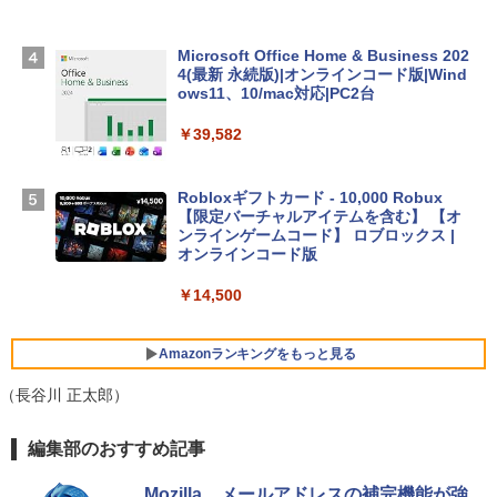
Apple 2026 MacBook Air M5チップ搭載
Microsoft Office Home & Business 202
13インチノートブック：AIとApple Intell
4(最新 永続版)|オンラインコード版|Wind
igence、13.6インチLiquid Retinaディ
ows11、10/mac対応|PC2台
スプレイ、16GBユニファイドメモリ、1
TB SSDストレージ、12MPセンターフレ
￥39,582
ームカメラ、日本語キーボード、Touch I
D - シルバー
Robloxギフトカード - 10,000 Robux
￥261,414
【限定バーチャルアイテムを含む】 【オ
ンラインゲームコード】 ロブロックス |
オンラインコード版
【Amazon.co.jp限定】ASUS ノートパソ
コン Vivobook 15 M1502NAQ 15.6イン
￥14,500
チ AMD Ryzen 7 170 メモリ16GB SSD 5
12GB Microsoft 365 Personal (24か月
版) 搭載 Windows 11 重量1.7kg Wi-Fi 6
Amazonランキングをもっと見る
E クワイエットブルー M1502NAQ-R716
5BUWS
（長谷川 正太郎）
￥109,800
生成AIパスポート公式テキスト 第４版
Amazon Kindle - 目に優しい、かさばら
編集部のおすすめ記事
ない、大きな画面で読みやすい、6週間持
続バッテリー、6インチディスプレイ電子
￥1,766
Mozilla、メールアドレスの補完機能が強