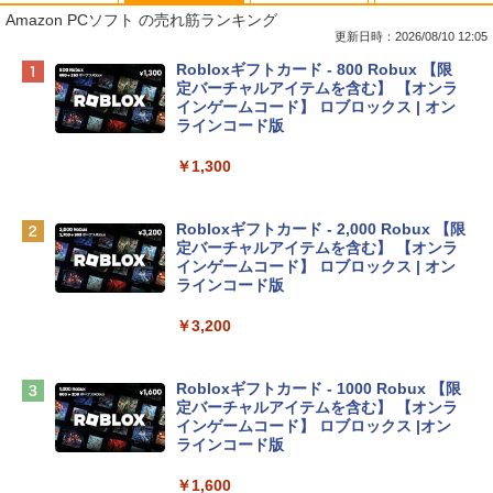
Amazon PCソフト の売れ筋ランキング
更新日時：2026/08/10 12:05
Apple 2026 MacBook Neo A18 Proチッ
Robloxギフトカード - 800 Robux 【限
プ搭載13インチノートブック：AIとAppl
定バーチャルアイテムを含む】 【オンラ
e Intelligenceのために設計、Liquid Ret
インゲームコード】 ロブロックス | オン
inaディスプレイ、8GBユニファイドメモ
ラインコード版
リ、256GB SSDストレージ、1080p Fac
eTime HDカメラ - インディゴ
￥1,300
￥119,800
Robloxギフトカード - 2,000 Robux 【限
定バーチャルアイテムを含む】 【オンラ
tomtoc 360°保護 15.6 16インチ パソコ
インゲームコード】 ロブロックス | オン
ンケース Dell NEC Lavie ASUS HP dyna
ラインコード版
book Lenovo対応
￥3,200
￥2,952
Robloxギフトカード - 1000 Robux 【限
【Amazon.co.jp限定】 HP ノートパソコ
定バーチャルアイテムを含む】 【オンラ
ン 15-fd 15.6インチ 16GBメモリ 512GB
インゲームコード】 ロブロックス |オン
SSD インテル Core 5
ラインコード版
￥129,800
￥1,600