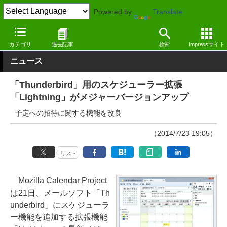
Powered by
Translate
窓の杜
スケジュール・タスク管理
スケジュール
その他
カテゴリ
過去記事
検索
Impressサイト
ニュース
「Thunderbird」用のスケジューラー拡張
「Lightning」がメジャーバージョンアップ
予定への招待に関する機能を改良
（2014/7/23 19:05）
リスト
Mozilla Calendar Project
は21日、メールソフト「Th
underbird」にスケジューラ
ー機能を追加する拡張機能