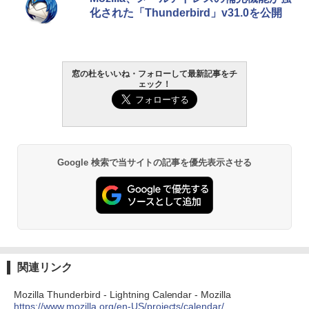
書籍リーダー、マッチャ、16GB、広告な
化された「Thunderbird」v31.0を公開
し
￥16,980
1冊ですべて身につくHTML & CSSとWe
bデザイン入門講座［第2版］
窓の杜をいいね・フォローして最新記事をチ
Kindle Paperwhite シグニチャーエディ
ェック！
ション (32GB) 7インチディスプレイ、明
￥1,292
るさ自動調整、色調調節ライト、12週間
持続バッテリー、広告なし、メタリック
ブラック
ClaudeCode いちばんやさしい 教科書:
￥27,980
非エンジニア 初心者 素人 でも安心 使い
Google 検索で当サイトの記事を優先表示させる
方 マニュアル AI副業にもコンテンツ作成
にもKindle出版にも！ 非エンジニアのた
めのAIコーディング入門シリーズ
Amazon Kindle Paperwhite (16GB) 7イ
ンチディスプレイ、色調調節ライト、12
￥99
週間持続バッテリー、広告なし、ブラッ
ク
￥22,980
AIイラスト表現辞典: 思い通りの絵を引き
出す プロンプトの言葉 AI画像生成シリー
関連リンク
ズ (はぴーイラストLabo)
Amazon Kindle Colorsoft | 16GBストレ
Mozilla Thunderbird - Lightning Calendar - Mozilla
￥480
ージ、防水、7インチカラーディスプレ
https://www.mozilla.org/en-US/projects/calendar/