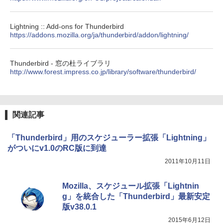
イ、色調調節ライト、最大8週間持続バッ
テリー、広告無し、ブラック (2025年発
売)
FM TOWNS ハイパー・カタログ: 本体ハ
Lightning :: Add-ons for Thunderbird
ードウェア・市販ソフトウェアのパーフ
https://addons.mozilla.org/ja/thunderbird/addon/lightning/
￥31,980
ェクトリストと最新エミュレータ紹介
￥1,600
Thunderbird - 窓の杜ライブラリ
New Amazon Kindle Scribe Colorsoft |
http://www.forest.impress.co.jp/library/software/thunderbird/
11インチカラーディスプレイ、64GBスト
レージ、ノート機能搭載、明るさ自動調
整、色調調節ライト、プレミアムペン付
き、グラファイト
関連記事
￥115,980
「Thunderbird」用のスケジューラー拡張「Lightning」
がついにv1.0のRC版に到達
2011年10月11日
Mozilla、スケジュール拡張「Lightnin
g」を統合した「Thunderbird」最新安定
版v38.0.1
2015年6月12日