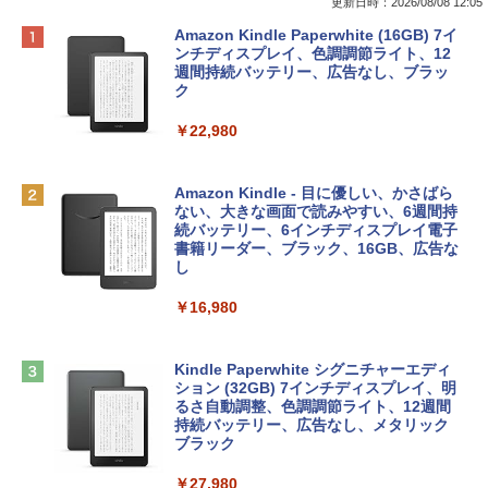
更新日時：2026/08/08 12:05
Apple 2026 MacBook Neo A18 Proチッ
Robloxギフトカード - 800 Robux 【限
生成AIパスポート公式テキスト 第４版
Amazon Kindle Paperwhite (16GB) 7イ
プ搭載13インチノートブック：AIとAppl
定バーチャルアイテムを含む】 【オンラ
ンチディスプレイ、色調調節ライト、12
e Intelligenceのために設計、Liquid Ret
インゲームコード】 ロブロックス | オン
週間持続バッテリー、広告なし、ブラッ
￥1,766
inaディスプレイ、8GBユニファイドメモ
ラインコード版
ク
リ、256GB SSDストレージ、1080p Fac
eTime HDカメラ - インディゴ
￥1,300
￥22,980
￥119,800
AIイラスト表現辞典: 思い通りの絵を引き
出す プロンプトの言葉 AI画像生成シリー
Robloxギフトカード - 1000 Robux 【限
Amazon Kindle - 目に優しい、かさばら
ズ (はぴーイラストLabo)
定バーチャルアイテムを含む】 【オンラ
ない、大きな画面で読みやすい、6週間持
tomtoc 360°保護 15.6 16インチ パソコ
インゲームコード】 ロブロックス |オン
続バッテリー、6インチディスプレイ電子
ンケース Dell NEC Lavie ASUS HP dyna
ラインコード版
書籍リーダー、ブラック、16GB、広告な
￥480
book Lenovo対応
し
￥1,600
￥2,952
￥16,980
ClaudeCode いちばんやさしい 教科書:
非エンジニア 初心者 素人 でも安心 使い
方 マニュアル AI副業にもコンテンツ作成
Microsoft Office Home & Business 202
にもKindle出版にも！ 非エンジニアのた
Apple 2026 MacBook Air M5チップ搭載
4(最新 永続版)|オンラインコード版|Wind
Kindle Paperwhite シグニチャーエディ
めのAIコーディング入門シリーズ
13インチノートブック：AIとApple Intell
ows11、10/mac対応|PC2台
ション (32GB) 7インチディスプレイ、明
igence、13.6インチLiquid Retinaディ
るさ自動調整、色調調節ライト、12週間
スプレイ、16GBユニファイドメモリ、1
持続バッテリー、広告なし、メタリック
￥99
￥39,582
TB SSDストレージ、12MPセンターフレ
ブラック
ームカメラ、日本語キーボード、Touch I
D - シルバー
￥27,980
1冊ですべて身につくHTML & CSSとWe