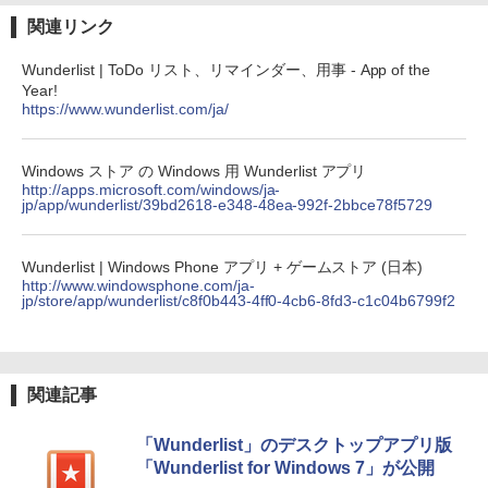
関連リンク
Wunderlist | ToDo リスト、リマインダー、用事 - App of the
Year!
https://www.wunderlist.com/ja/
Windows ストア の Windows 用 Wunderlist アプリ
http://apps.microsoft.com/windows/ja-
jp/app/wunderlist/39bd2618-e348-48ea-992f-2bbce78f5729
Wunderlist | Windows Phone アプリ + ゲームストア (日本)
http://www.windowsphone.com/ja-
jp/store/app/wunderlist/c8f0b443-4ff0-4cb6-8fd3-c1c04b6799f2
関連記事
「Wunderlist」のデスクトップアプリ版
「Wunderlist for Windows 7」が公開