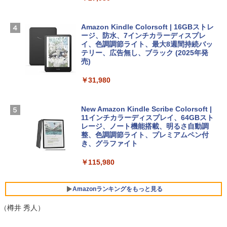
Robloxギフトカード - 2,000 Robux 【限
bデザイン入門講座［第2版］
定バーチャルアイテムを含む】 【オンラ
￥261,414
インゲームコード】 ロブロックス | オン
ラインコード版
Amazon Kindle Colorsoft | 16GBストレ
￥1,292
ージ、防水、7インチカラーディスプレ
【Amazon.co.jp限定】 HP ノートパソコ
イ、色調調節ライト、最大8週間持続バッ
￥3,200
ン 15-fd 15.6インチ 16GBメモリ 512GB
テリー、広告無し、ブラック (2025年発
SSD インテル Core 5
売)
FM TOWNS ハイパー・カタログ: 本体ハ
ードウェア・市販ソフトウェアのパーフ
Windows版 | Minecraft (マインクラフ
￥129,800
￥31,980
ェクトリストと最新エミュレータ紹介
ト): Java & Bedrock Edition | オンライ
ンコード版
￥1,600
FMV ノートパソコン WE1-K3 (MS 365 P
New Amazon Kindle Scribe Colorsoft |
￥3,600
ersonal/Copilotキー搭載/Win 11/15.6型/
11インチカラーディスプレイ、64GBスト
Core i5/16GB/SSD 512GB/ホワイト) FM
レージ、ノート機能搭載、明るさ自動調
VWK3E15W_AZ
整、色調調節ライト、プレミアムペン付
き、グラファイト
￥139,880
￥115,980
Amazonランキングをもっと見る
（樽井 秀人）