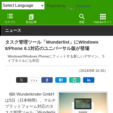
Powered by
Translate
窓の杜
スケジュール・タスク管理
タスク管理
Windows Mobile
カテゴリ
過去記事
検索
Impressサイト
ニュース
タスク管理ツール「Wunderlist」にWindows
8/Phone 8.1対応のユニバーサル版が登場
Windows/Windows Phoneにフィットする新しいデザイン。ラ
イブタイルにも対応
（2014/9/8 16:30）
リスト
独6 Wunderkinder GmbH
は5日（日本時間）、マルチ
プラットフォーム対応のタ
スク管理ツール「Wunderlis