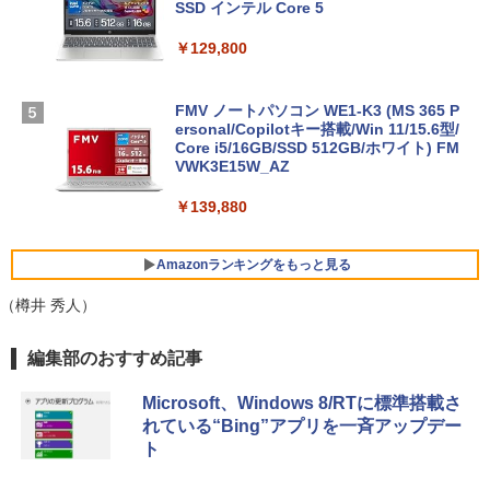
SSD インテル Core 5
￥129,800
FMV ノートパソコン WE1-K3 (MS 365 P
ersonal/Copilotキー搭載/Win 11/15.6型/
Core i5/16GB/SSD 512GB/ホワイト) FM
VWK3E15W_AZ
￥139,880
Amazonランキングをもっと見る
（樽井 秀人）
Robloxギフトカード - 800 Robux 【限
生成AIパスポート公式テキスト 第４版
Amazon Kindle Paperwhite (16GB) 7イ
編集部のおすすめ記事
定バーチャルアイテムを含む】 【オンラ
ンチディスプレイ、色調調節ライト、12
インゲームコード】 ロブロックス | オン
週間持続バッテリー、広告なし、ブラッ
￥1,766
Microsoft、Windows 8/RTに標準搭載さ
ラインコード版
ク
れている“Bing”アプリを一斉アップデー
ト
￥1,300
￥22,980