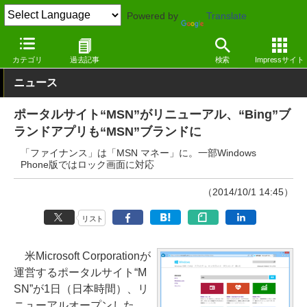
Powered by
Translate
窓の杜
その他の話題
トピック
Webサービス
カテゴリ
過去記事
検索
Impressサイト
ニュース
ポータルサイト“MSN”がリニューアル、“Bing”ブ
ランドアプリも“MSN”ブランドに
「ファイナンス」は「MSN マネー」に。一部Windows
Phone版ではロック画面に対応
（2014/10/1 14:45）
リスト
米Microsoft Corporationが
運営するポータルサイト“M
SN”が1日（日本時間）、リ
ニューアルオープンした。