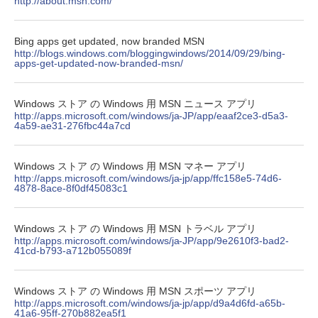
http://about.msn.com/
￥31,980
ェクトリストと最新エミュレータ紹介
ト): Java & Bedrock Edition | オンライ
ンコード版
￥1,600
Bing apps get updated, now branded MSN
New Amazon Kindle Scribe Colorsoft |
￥3,600
http://blogs.windows.com/bloggingwindows/2014/09/29/bing-
11インチカラーディスプレイ、64GBスト
apps-get-updated-now-branded-msn/
レージ、ノート機能搭載、明るさ自動調
整、色調調節ライト、プレミアムペン付
き、グラファイト
Windows ストア の Windows 用 MSN ニュース アプリ
http://apps.microsoft.com/windows/ja-JP/app/eaaf2ce3-d5a3-
￥115,980
4a59-ae31-276fbc44a7cd
Windows ストア の Windows 用 MSN マネー アプリ
http://apps.microsoft.com/windows/ja-jp/app/ffc158e5-74d6-
4878-8ace-8f0df45083c1
Windows ストア の Windows 用 MSN トラベル アプリ
http://apps.microsoft.com/windows/ja-JP/app/9e2610f3-bad2-
41cd-b793-a712b055089f
Windows ストア の Windows 用 MSN スポーツ アプリ
http://apps.microsoft.com/windows/ja-jp/app/d9a4d6fd-a65b-
41a6-95ff-270b882ea5f1