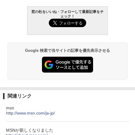
AIイラスト表現辞典: 思い通りの絵を引き
出す プロンプトの言葉 AI画像生成シリー
Robloxギフトカード - 1000 Robux 【限
Amazon Kindle - 目に優しい、かさばら
ズ (はぴーイラストLabo)
定バーチャルアイテムを含む】 【オンラ
ない、大きな画面で読みやすい、6週間持
窓の杜をいいね・フォローして最新記事をチ
インゲームコード】 ロブロックス |オン
続バッテリー、6インチディスプレイ電子
ェック！
ラインコード版
書籍リーダー、ブラック、16GB、広告な
￥480
し
￥1,600
￥16,980
ClaudeCode いちばんやさしい 教科書:
非エンジニア 初心者 素人 でも安心 使い
方 マニュアル AI副業にもコンテンツ作成
Microsoft Office Home & Business 202
Google 検索で当サイトの記事を優先表示させる
にもKindle出版にも！ 非エンジニアのた
4(最新 永続版)|オンラインコード版|Wind
Kindle Paperwhite シグニチャーエディ
めのAIコーディング入門シリーズ
ows11、10/mac対応|PC2台
ション (32GB) 7インチディスプレイ、明
るさ自動調整、色調調節ライト、12週間
持続バッテリー、広告なし、メタリック
￥99
￥39,582
ブラック
￥27,980
1冊ですべて身につくHTML & CSSとWe
Robloxギフトカード - 2,000 Robux 【限
bデザイン入門講座［第2版］
定バーチャルアイテムを含む】 【オンラ
関連リンク
インゲームコード】 ロブロックス | オン
ラインコード版
Amazon Kindle Colorsoft | 16GBストレ
￥1,292
msn
ージ、防水、7インチカラーディスプレ
http://www.msn.com/ja-jp/
イ、色調調節ライト、最大8週間持続バッ
￥3,200
テリー、広告無し、ブラック (2025年発
売)
FM TOWNS ハイパー・カタログ: 本体ハ
MSNが新しくなりました
ードウェア・市販ソフトウェアのパーフ
Windows版 | Minecraft (マインクラフ