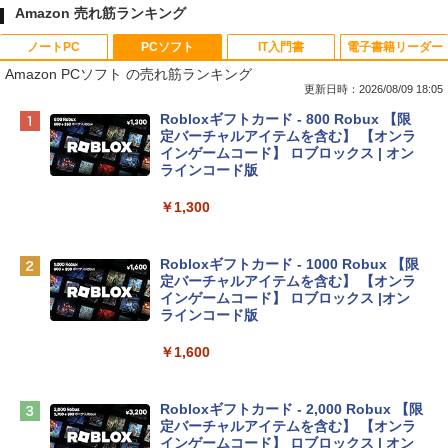
Amazon 売れ筋ランキング
ノートPC
PCソフト
IT入門書
電子書籍リーダー
Amazon PCソフト の売れ筋ランキング
更新日時：2026/08/09 18:05
Apple 2026 MacBook Neo A18 Proチッ
Robloxギフトカード - 800 Robux 【限
プ搭載13インチノートブック：AIとAppl
定バーチャルアイテムを含む】 【オンラ
e Intelligenceのために設計、Liquid Ret
インゲームコード】 ロブロックス | オン
inaディスプレイ、8GBユニファイドメモ
ラインコード版
リ、256GB SSDストレージ、1080p Fac
eTime HDカメラ - インディゴ
￥1,300
￥113,748
Robloxギフトカード - 1000 Robux 【限
定バーチャルアイテムを含む】 【オンラ
tomtoc 360°保護 15.6 16インチ パソコ
インゲームコード】 ロブロックス |オン
ンケース Dell NEC Lavie ASUS HP dyna
ラインコード版
book Lenovo対応
￥1,600
￥2,952
Robloxギフトカード - 2,000 Robux 【限
Apple 2026 MacBook Air M5チップ搭載
定バーチャルアイテムを含む】 【オンラ
13インチノートブック：AIとApple Intell
インゲームコード】 ロブロックス | オン