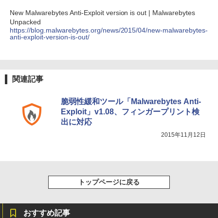
Amazon Kindle Colorsoft | 16GBストレ
New Malwarebytes Anti-Exploit version is out | Malwarebytes
￥480
ージ、防水、7インチカラーディスプレ
Unpacked
イ、色調調節ライト、最大8週間持続バッ
https://blog.malwarebytes.org/news/2015/04/new-malwarebytes-
テリー、広告無し、ブラック (2025年発
anti-exploit-version-is-out/
売)
FM TOWNS ハイパー・カタログ: 本体ハ
ードウェア・市販ソフトウェアのパーフ
￥31,980
ェクトリストと最新エミュレータ紹介
￥1,600
関連記事
New Amazon Kindle Scribe Colorsoft |
11インチカラーディスプレイ、64GBスト
脆弱性緩和ツール「Malwarebytes Anti-
レージ、ノート機能搭載、明るさ自動調
整、色調調節ライト、プレミアムペン付
Exploit」v1.08、フィンガープリント検
き、グラファイト
出に対応
2015年11月12日
￥115,980
トップページに戻る
おすすめ記事