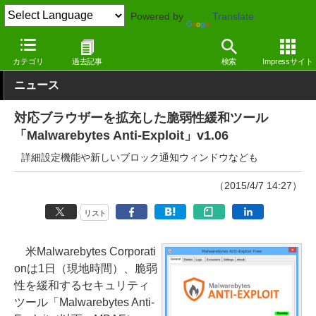
Powered by
Translate
窓の杜
セキュリティ
セキュリティ
Windows
カテゴリ
過去記事
検索
Impressサイト
ニュース
対応ブラウザーを拡充した脆弱性緩和ツール
「Malwarebytes Anti-Exploit」v1.06
詳細設定機能や新しいブロック通知ウィンドウなども
（2015/4/7 14:27）
リスト
米Malwarebytes Corporati
onは1日（現地時間）、脆弱
性を緩和するセキュリティ
ツール「Malwarebytes Anti-