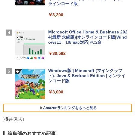
igence、13.6インチLiquid Retinaディ
ラインコード版
スプレイ、16GBユニファイドメモリ、1
TB SSDストレージ、12MPセンターフレ
￥3,200
ームカメラ、日本語キーボード、Touch I
D - ミッドナイト
Microsoft Office Home & Business 202
￥278,800
4(最新 永続版)|オンラインコード版|Wind
ows11、10/mac対応|PC2台
【Amazon.co.jp限定】 HP ノートパソコ
￥39,582
ン 15-fd 15.6インチ 16GBメモリ 512GB
SSD インテル Core 5
Windows版 | Minecraft (マインクラフ
￥129,800
ト): Java & Bedrock Edition | オンライ
ンコード版
FMV ノートパソコン WE1-K3 (MS 365 P
￥3,600
ersonal/Copilotキー搭載/Win 11/15.6型/
Core i5/16GB/SSD 512GB/ホワイト) FM
VWK3E15W_AZ
Amazonランキングをもっと見る
￥139,880
（樽井 秀人）
生成AIパスポート公式テキスト 第４版
Amazon Kindle - 目に優しい、かさばら
編集部のおすすめ記事