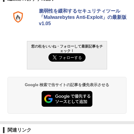
ない、大きな画面で読みやすい、6週間持
続バッテリー、6インチディスプレイ電子
￥1,766
脆弱性を緩和するセキュリティツール
書籍リーダー、マッチャ、16GB、広告な
「Malwarebytes Anti-Exploit」の最新版
し
v1.05
￥16,980
1冊ですべて身につくHTML & CSSとWe
bデザイン入門講座［第2版］
Kindle Paperwhite シグニチャーエディ
窓の杜をいいね・フォローして最新記事をチ
ション (32GB) 7インチディスプレイ、明
ェック！
￥1,292
るさ自動調整、色調調節ライト、12週間
持続バッテリー、広告なし、メタリック
ブラック
ClaudeCode いちばんやさしい 教科書:
￥27,980
非エンジニア 初心者 素人 でも安心 使い
方 マニュアル AI副業にもコンテンツ作成
Google 検索で当サイトの記事を優先表示させる
にもKindle出版にも！ 非エンジニアのた
めのAIコーディング入門シリーズ
Amazon Kindle Paperwhite (16GB) 7イ
ンチディスプレイ、色調調節ライト、12
￥99
週間持続バッテリー、広告なし、ブラッ
ク
￥22,980
AIイラスト表現辞典: 思い通りの絵を引き
出す プロンプトの言葉 AI画像生成シリー
関連リンク
ズ (はぴーイラストLabo)