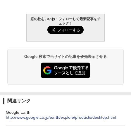
Amazon Kindle - 目に優しい、かさばら
窓の杜をいいね・フォローして最新記事をチ
ない、大きな画面で読みやすい、6週間持
ェック！
続バッテリー、6インチディスプレイ電子
書籍リーダー、ブラック、16GB、広告な
し
￥16,980
Google 検索で当サイトの記事を優先表示させる
Kindle Paperwhite シグニチャーエディ
ション (32GB) 7インチディスプレイ、明
るさ自動調整、色調調節ライト、12週間
持続バッテリー、広告なし、メタリック
ブラック
￥27,980
関連リンク
Amazon Kindle Colorsoft | 16GBストレ
Google Earth
ージ、防水、7インチカラーディスプレ
http://www.google.co.jp/earth/explore/products/desktop.html
イ、色調調節ライト、最大8週間持続バッ
テリー、広告無し、ブラック (2025年発