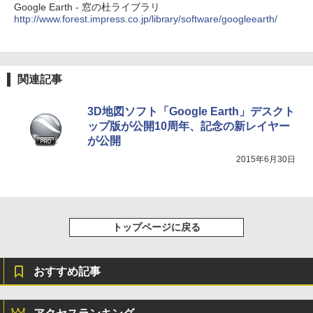
売)
Google Earth - 窓の杜ライブラリ
http://www.forest.impress.co.jp/library/software/googleearth/
￥31,980
New Amazon Kindle Scribe Colorsoft |
11インチカラーディスプレイ、64GBスト
関連記事
レージ、ノート機能搭載、明るさ自動調
整、色調調節ライト、プレミアムペン付
3D地図ソフト「Google Earth」デスクト
き、グラファイト
ップ版が公開10周年、記念の新レイヤー
￥115,980
が公開
2015年6月30日
トップページに戻る
おすすめ記事