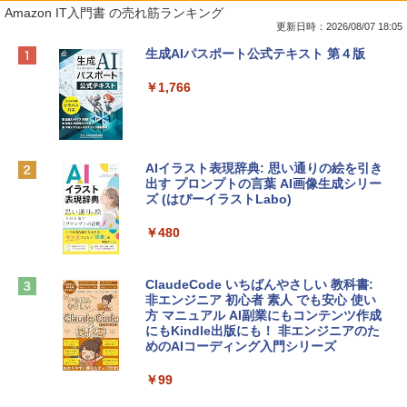
Amazon IT入門書 の売れ筋ランキング
更新日時：2026/08/07 18:05
Apple 2026 MacBook Neo A18 Proチッ
Robloxギフトカード - 800 Robux 【限
生成AIパスポート公式テキスト 第４版
プ搭載13インチノートブック：AIとAppl
定バーチャルアイテムを含む】 【オンラ
e Intelligence、Liquid Retinaディスプ
インゲームコード】 ロブロックス | オン
￥1,766
レイ、8GBメモリ、512GB SSD、1080p
ラインコード版
FaceTime HDカメラ、Touch ID - インデ
ィゴ + 3年延長 AppleCare+ for 13インチ
￥1,300
MacBook Neo(A18 Pro)|ダウンロード版
AIイラスト表現辞典: 思い通りの絵を引き
￥162,598
出す プロンプトの言葉 AI画像生成シリー
Microsoft Office Home & Business 202
ズ (はぴーイラストLabo)
4(最新 永続版)|オンラインコード版|Wind
ows11、10/mac対応|PC2台
tomtoc 360°保護 15.6 16インチ パソコ
￥480
ンケース Dell NEC Lavie ASUS HP dyna
￥39,582
book Lenovo対応
ClaudeCode いちばんやさしい 教科書:
￥2,952
非エンジニア 初心者 素人 でも安心 使い
Robloxギフトカード - 2,000 Robux 【限
方 マニュアル AI副業にもコンテンツ作成
定バーチャルアイテムを含む】 【オンラ
にもKindle出版にも！ 非エンジニアのた
インゲームコード】 ロブロックス | オン
めのAIコーディング入門シリーズ
Apple 2026 MacBook Air M5チップ搭載
ラインコード版
13インチノートブック：AIとApple Intell
igence、13.6インチLiquid Retinaディ
￥99
￥3,200
スプレイ、16GBユニファイドメモリ、1