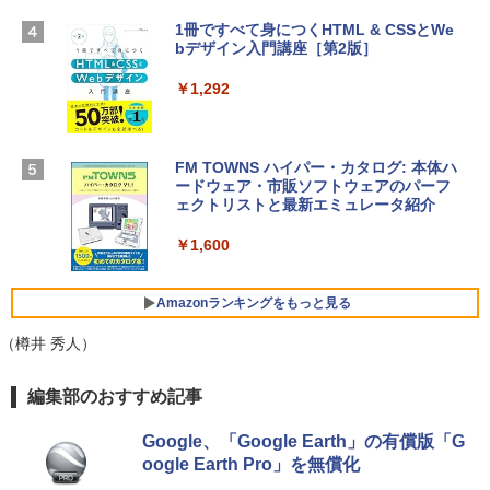
TB SSDストレージ、12MPセンターフレ
ームカメラ、日本語キーボード、Touch I
1冊ですべて身につくHTML & CSSとWe
Robloxギフトカード - 1000 Robux 【限
D - シルバー
bデザイン入門講座［第2版］
定バーチャルアイテムを含む】 【オンラ
インゲームコード】 ロブロックス |オン
￥261,414
ラインコード版
￥1,292
￥1,600
【Amazon.co.jp限定】 HP ノートパソコ
ン 15-fd 15.6インチ 16GBメモリ 512GB
FM TOWNS ハイパー・カタログ: 本体ハ
SSD インテル Core 5
ードウェア・市販ソフトウェアのパーフ
Windows版 | Minecraft (マインクラフ
ェクトリストと最新エミュレータ紹介
ト): Java & Bedrock Edition | オンライ
￥129,800
ンコード版
￥1,600
￥3,600
FMV ノートパソコン WE1-K3 (MS 365 P
ersonal/Copilotキー搭載/Win 11/15.6型/
Amazonランキングをもっと見る
Core i5/16GB/SSD 512GB/ホワイト) FM
VWK3E15W_AZ
（樽井 秀人）
￥139,880
Amazon Kindle Paperwhite (16GB) 7イ
編集部のおすすめ記事
ンチディスプレイ、色調調節ライト、12
週間持続バッテリー、広告なし、ブラッ
Google、「Google Earth」の有償版「G
ク
oogle Earth Pro」を無償化
￥22,980