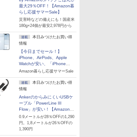
最大29％OFF！【Amazon暮
らし応援サマーSale】
災害時などの備えにも！国産米
180g×24個が最安2,978円から
本日みつけたお買い得
連載
情報
【今日までセール！】
iPhone、AirPods、Apple
Watchが安い、「iPhone
Air」256GB版が139,800円な
Amazon暮らし応援サマーSale
ど
本日みつけたお買い得
連載
情報
AnkerのからみにくいUSBケ
ーブル「PowerLine III
Flow」が安い！【Amazon暮
らし応援サマーSale】
0.9メートルが28％OFFの1,290
円。1,8メートルが26％OFFの
1,390円