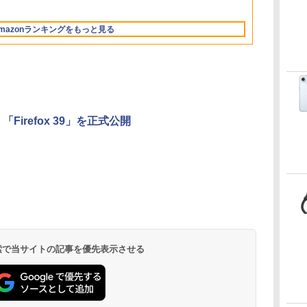
13.6インチLiquid
10/mac対応|PC2台
もコンテンツ作成に
ル Core 5
ブロックス |オンライ
新エミュレータ紹介
512GB/ホワイト)
Retinaディスプレ
もKindle出版にも！
ンコード版
FMVWK3E15W_AZ
mazonランキングをもっと見る
イ、24GBユニファイ
非エンジニアのため
ドメモリ、1TB
のAIコーディング入
SSD、12MPセンター
門シリーズ
フレームカメラ、
Touch ID - ミッドナ
イト + 3年延長
AppleCare+ for 13イ
ンチMacBook
a、「Firefox 39」を正式公開
Air(M5)|ダウンロー
ド版
Kindle Paperwhite
Amazon Kindle
New Amazon Kindle
シグニチャーエディ
Colorsoft | 16GBス
Scribe Colorsoft | 11
ション (32GB) 7イン
トレージ、防水、7イ
インチカラーディスプ
持
チディスプレイ、明
ンチカラーディスプ
レイ、64GBストレー
￥32,980
￥39,980
￥115,980
ン
るさ自動調整、色調
レイ、色調調節ライ
ジ、ノート機能搭載、
調節ライト、12週間
ト、最大8週間持続バ
明るさ自動調整、色調
持続バッテリー、広
ッテリー、広告無
調節ライト、プレミア
 検索で当サイトの記事を優先表示させる
な
告なし、メタリック
し、ブラック (2025
ムペン付き、グラファ
ジェード
年発売)
イト