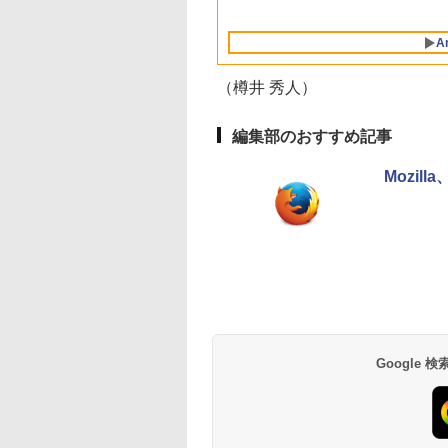
Intelligence、Liquid
ブロックス | オンラ
対応
ロブロックス | オン
Labo)
Retinaディスプレ
インコード版
ラインコード版
A
イ、8GBメモリ、
512GB SSD、1080p
FaceTime HDカメ
（樽井 秀人）
ラ、Touch ID - イン
ディゴ + 3年延長
AppleCare+ for 13イ
編集部のおすすめ記事
ンチMacBook
Neo(A18 Pro)|ダウン
Mozill
ロード版
Amazon Kindle
Amazon Kindle - 目
Paperwhite (16GB)
に優しい、かさばら
7インチディスプレ
ない、大きな画面で
イ、色調調節ライ
読みやすい、6週間
￥27,980
￥19,980
ト、12週間持続バッ
続バッテリー、6イ
テリー、広告なし、
チディスプレイ電子
ブラック
書籍リーダー、ブラ
Google
ック、16GB、広告
し