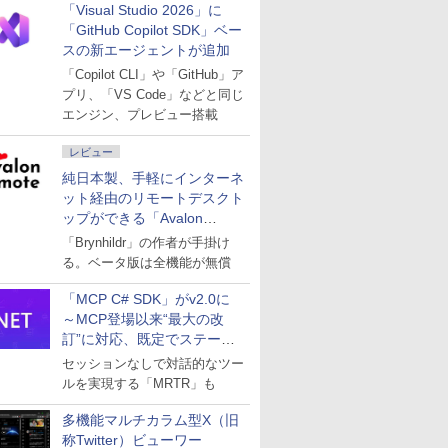
「Visual Studio 2026」に
「GitHub Copilot SDK」ベー
スの新エージェントが追加
「Copilot CLI」や「GitHub」ア
プリ、「VS Code」などと同じ
エンジン、プレビュー搭載
レビュー
純日本製、手軽にインターネ
ット経由のリモートデスクト
ップができる「Avalon
remote」
「Brynhildr」の作者が手掛け
る。ベータ版は全機能が無償
「MCP C# SDK」がv2.0に
～MCP登場以来“最大の改
訂”に対応、既定でステート
レスへ
セッションなしで対話的なツー
ルを実現する「MRTR」も
多機能マルチカラム型X（旧
称Twitter）ビューワー