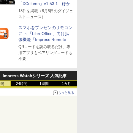
「XColumn」v1.53.1 ほか
18件を掲載（8月5日のダイジェ
ストニュース）
スマホをプレゼンのリモコン
に ～「LibreOffice」向け拡
張機能「Impress Remote」
が公開
QRコードを読み取るだけ、専
用アプリもペアリングコードも
不要
Impress Watchシリーズ 人気記事
時間
24時間
1週間
1カ月
もっと見る