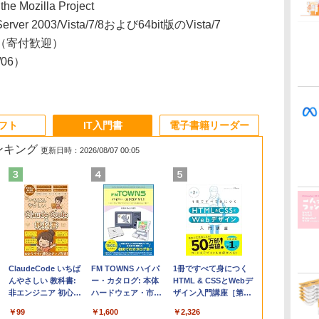
 the Mozilla Project
erver 2003/Vista/7/8および64bit版のVista/7
（寄付歓迎）
8/06）
ソフト
IT入門書
電子書籍リーダー
ランキング
更新日時：2026/08/07 00:05
Apple 2026
Microsoft Office
ClaudeCode いちば
【Amazon.co.jp限
Robloxギフトカード
FM TOWNS ハイパ
FMV ノートパソコン
Microsoft Office
1冊ですべて身につく
コ
MacBook Air M5チ
Home & Business
んやさしい 教科書:
定】 HP ノートパソ
- 1000 Robux 【限定
ー・カタログ: 本体
WE1-K3 (MS 365
Home 2024(最新 永続
HTML & CSSとWebデ
ップ搭載13インチノ
2024(最新 永続版)|オ
非エンジニア 初心者
コン 15-fd 15.6イン
バーチャルアイテム
ハードウェア・市販
Personal/Copilotキー
版)|オンラインコード
ザイン入門講座［第2
ートブック：AIと
ンラインコード
素人 でも安心 使い方
チ 16GBメモリ
を含む】 【オンライ
ソフトウェアのパー
搭載/Win 11/15.6
版|Windows11、
版］
￥347,600
￥39,582
￥99
￥129,800
￥1,600
￥1,600
￥120,000
￥37,224
￥2,326
Apple Intelligence、
版|Windows11、
マニュアル AI副業に
512GB SSD インテ
ンゲームコード】 ロ
フェクトリストと最
型/Core i5/16GB/SSD
10/mac対応|PC2台