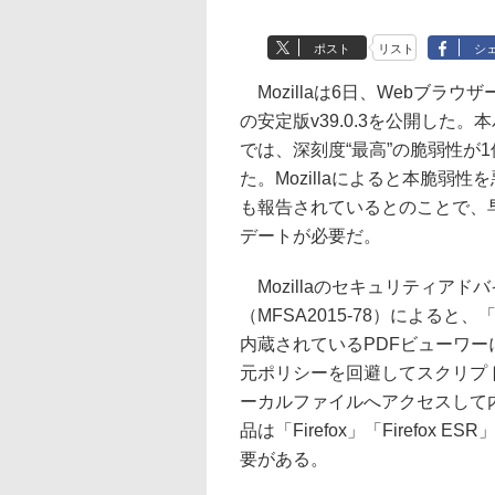
ポスト
リスト
シ
Mozillaは6日、Webブラウザー「
の安定版v39.0.3を公開した。
では、深刻度“最高”の脆弱性が
た。Mozillaによると本脆弱性
も報告されているとのことで、
デートが必要だ。
Mozillaのセキュリティアド
（MFSA2015-78）によると、「F
内蔵されているPDFビューワー
元ポリシーを回避してスクリプ
ーカルファイルへアクセスして
品は「Firefox」「Firefox E
要がある。