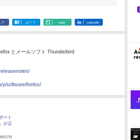
ェア
はてブ
note
LinkedIn
irefox とメールソフト Thunderbird
/releasenotes/
ry/software/firefox/
サポート
40」が正
年8月17日