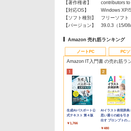
【著作権者】
contributors to
【対応OS】
Windows XP/S
【ソフト種別】
フリーソフト
【バージョン】
39.0.3（15/0
Amazon 売れ筋ランキング
ノートPC
PC
Amazon IT入門書 の売れ筋
Apple 2026
Robloxギフトカード
生成AIパスポート公
tomtoc 360°保護
Robloxギフトカード
AIイラスト表現辞典:
MacBook Neo A18
- 800 Robux 【限定
式テキスト 第４版
15.6 16インチ パソ
- 2,000 Robux 【限
思い通りの絵を引き
Proチップ搭載13イ
バーチャルアイテム
ンケース Dell NEC
定バーチャルアイテ
出す プロンプトの言
￥1,766
ンチノートブック：
を含む】 【オンライ
Lavie ASUS HP
ムを含む】 【オンラ
葉 AI画像生成シリー
￥162,598
￥1,300
￥2,952
￥3,200
￥480
AIとApple
ンゲームコード】 ロ
dynabook Lenovo
インゲームコード】
ズ (はぴーイラスト