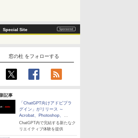
Special Site
窓の杜 をフォローする
新記事
「ChatGPT向けアドビプラ
グイン」がリリース ～
Acrobat、Photoshop、
Premiereなどの機能を1つの
ChatGPT内で完結する新たなク
プラグインに統合
リエイティブ体験を提供