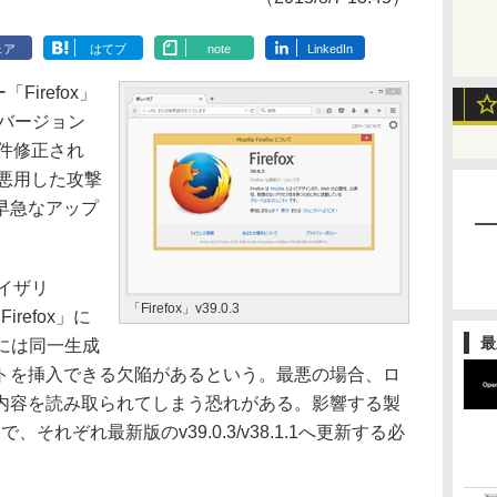
ェア
はてブ
note
LinkedIn
Firefox」
本バージョン
1件修正され
を悪用した攻撃
早急なアップ
バイザリ
「Firefox」v39.0.3
irefox」に
最
には同一生成
トを挿入できる欠陥があるという。最悪の場合、ロ
内容を読み取られてしまう恐れがある。影響する製
SR」で、それぞれ最新版のv39.0.3/v38.1.1へ更新する必