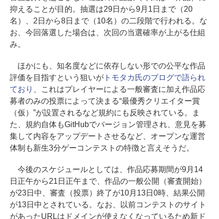
抑えることが目的。抽選は29日から9月1日まで（20
名）、2日から8日まで（10名）の二段階で行われる。な
お、今回落選した場合は、次回の当選確率が上がる仕組
み。
ほかにも、知名度などに依存しない形での公平な作品
評価を目指すという狙いが
トモタカ氏のブログで語られ
ており
、これはプレイヤーによる一般審査に加え作品応
募者のみの投票によって決まる“最優秀クリエイター賞
（仮）”が設置されるなど規約にも反映されている。ま
た、規約自体もGitHubでバージョン管理され、意見を募
集して内容をアップデートさせるなど、オープンな運営
体制も新生3分ゲーコンテストの特徴と言えそうだ。
今後のスケジュールとしては、作品応募期間が9月14
日正午から21日正午まで、作品の一般公開（審査開始）
が23日中、審査（投票）終了が10月13日0時、結果公開
が13日中とされている。なお、以前コンテストのサイト
があったURLはドメインが使えなくなっているため新ド