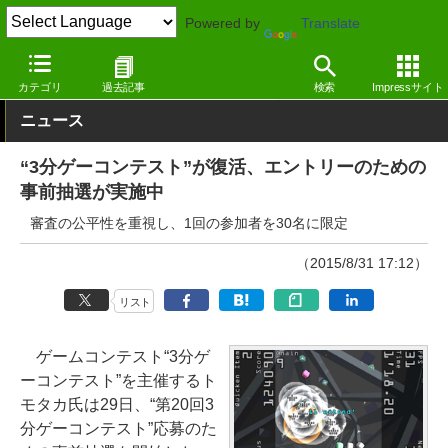
Powered by
Translate
窓の杜
エンタメ
ゲーム
Windows
カテゴリ
過去記事
検索
Impressサイト
ニュース
“3分ゲーコンテスト”が復活、エントリーのための
事前抽選が実施中
審査の公平性を重視し、1回の参加者を30名に限定
（2015/8/31 17:12）
リスト
ゲームコンテスト“3分ゲ
ーコンテスト”を主催するト
モタカ氏は29日、“第20回3
分ゲーコンテスト”応募のた