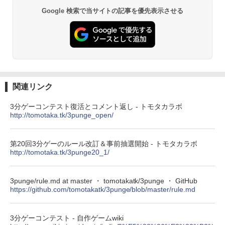
￥-
ClaudeCode いちばんやさしい 教科書:
非エンジニア 初心者 素人 でも安心 使い
Google 検索で当サイトの記事を優先表示させる
方 マニュアル AI副業にもコンテンツ作成
Robloxギフトカード - 1000 Robux 【限
にもKindle出版にも！ 非エンジニアのた
定バーチャルアイテムを含む】 【オンラ
Amazon Kindle Colorsoft | 16GBストレ
めのAIコーディング入門シリーズ
インゲームコード】 ロブロックス |オン
ージ、防水、7インチカラーディスプレ
ラインコード版
イ、色調調節ライト、最大8週間持続バッ
￥99
テリー、広告無し、ブラック (2025年発
売)
￥1,600
￥31,980
AIイラスト表現辞典: 思い通りの絵を引き
関連リンク
出す プロンプトの言葉 AI画像生成シリー
Microsoft Office Home & Business 202
ズ (はぴーイラストLabo)
4(最新 永続版)|オンラインコード版|Wind
3分ゲーコンテスト復活とコメント返し - トモタカラボ
ows11、10/mac対応|PC2台
New Amazon Kindle Scribe Colorsoft |
http://tomotaka.tk/3punge_open/
￥480
11インチカラーディスプレイ、64GBスト
レージ、ノート機能搭載、明るさ自動調
￥39,582
整、色調調節ライト、プレミアムペン付
第20回3分ゲーのルール改訂＆事前抽選開始 - トモタカラボ
き、グラファイト
FM TOWNS ハイパー・カタログ: 本体ハ
http://tomotaka.tk/3punge20_1/
ードウェア・市販ソフトウェアのパーフ
Windows版 | Minecraft (マインクラフ
￥115,980
ェクトリストと最新エミュレータ紹介
ト): Java & Bedrock Edition | オンライ
ンコード版
3punge/rule.md at master ・ tomotakatk/3punge ・ GitHub
￥1,600
https://github.com/tomotakatk/3punge/blob/master/rule.md
XTEINK X3 電子書籍リーダー 3.7インチ
￥3,600
E-Ink搭載 58g軽量 カードサイズ 16GB内
蔵 SD対応 ミストレグレー
3分ゲーコンテスト - 自作ゲームwiki