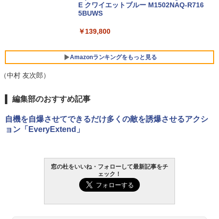
E クワイエットブルー M1502NAQ-R716
5BUWS
￥139,800
Amazonランキングをもっと見る
（中村 友次郎）
Robloxギフトカード - 800 Robux 【限
生成AIパスポート公式テキスト 第４版
Kindle Paperwhite シグニチャーエディ
編集部のおすすめ記事
定バーチャルアイテムを含む】 【オンラ
ション (32GB) 7インチディスプレイ、明
インゲームコード】 ロブロックス | オン
るさ自動調整、色調調節ライト、12週間
￥1,766
自機を自爆させてできるだけ多くの敵を誘爆させるアクシ
ラインコード版
持続バッテリー、広告なし、メタリック
ョン「EveryExtend」
ブラック
￥1,300
￥-
1冊ですべて身につくHTML & CSSとWe
窓の杜をいいね・フォローして最新記事をチ
bデザイン入門講座［第2版］
Robloxギフトカード - 2,000 Robux 【限
ェック！
定バーチャルアイテムを含む】 【オンラ
Amazon Kindle Paperwhite (16GB) 7イ
インゲームコード】 ロブロックス | オン
ンチディスプレイ、色調調節ライト、12
￥1,292
ラインコード版
週間持続バッテリー、広告なし、ブラッ
ク
￥3,200