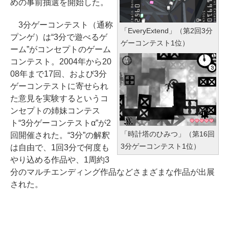
めの事前抽選を開始した。
3分ゲーコンテスト（通称
「EveryExtend」（第2回3分
プンゲ）は“3分で遊べるゲ
ゲーコンテスト1位）
ーム”がコンセプトのゲーム
コンテスト。2004年から20
08年まで17回、および3分
ゲーコンテストに寄せられ
た意見を実験するというコ
ンセプトの姉妹コンテス
ト“3分ゲーコンテストα”が2
「時計塔のひみつ」（第16回
回開催された。“3分”の解釈
3分ゲーコンテスト1位）
は自由で、1回3分で何度も
やり込める作品や、1周約3
分のマルチエンディング作品などさまざまな作品が出展
された。