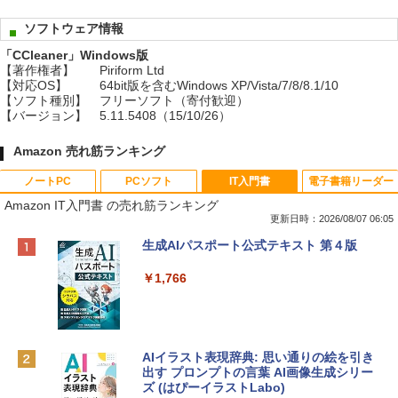
ソフトウェア情報
「CCleaner」Windows版
【著作権者】
Piriform Ltd
【対応OS】
64bit版を含むWindows XP/Vista/7/8/8.1/10
【ソフト種別】
フリーソフト（寄付歓迎）
【バージョン】
5.11.5408（15/10/26）
Amazon 売れ筋ランキング
ノートPC
PCソフト
IT入門書
電子書籍リーダー
Amazon IT入門書 の売れ筋ランキング
更新日時：2026/08/07 06:05
Apple 2026 MacBook Neo A18 Proチッ
Robloxギフトカード - 800 Robux 【限
生成AIパスポート公式テキスト 第４版
プ搭載13インチノートブック：AIとAppl
定バーチャルアイテムを含む】 【オンラ
e Intelligence、Liquid Retinaディスプ
インゲームコード】 ロブロックス | オン
￥1,766
レイ、8GBメモリ、512GB SSD、1080p
ラインコード版
FaceTime HDカメラ、Touch ID - インデ
ィゴ + 3年延長 AppleCare+ for 13インチ
￥1,300
MacBook Neo(A18 Pro)|ダウンロード版
AIイラスト表現辞典: 思い通りの絵を引き
￥162,598
出す プロンプトの言葉 AI画像生成シリー
Microsoft Office Home & Business 202
ズ (はぴーイラストLabo)
4(最新 永続版)|オンラインコード版|Wind