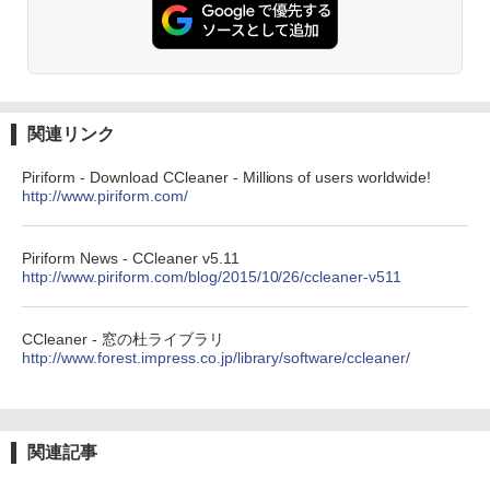
ション (32GB) 7インチディスプレイ、明
るさ自動調整、色調調節ライト、12週間
持続バッテリー、広告なし、メタリック
ブラック
￥32,980
関連リンク
Amazon Kindle Colorsoft | 16GBストレ
Piriform - Download CCleaner - Millions of users worldwide!
ージ、防水、7インチカラーディスプレ
http://www.piriform.com/
イ、色調調節ライト、最大8週間持続バッ
テリー、広告無し、ブラック (2025年発
売)
Piriform News - CCleaner v5.11
http://www.piriform.com/blog/2015/10/26/ccleaner-v511
￥39,980
CCleaner - 窓の杜ライブラリ
New Amazon Kindle Scribe Colorsoft |
http://www.forest.impress.co.jp/library/software/ccleaner/
11インチカラーディスプレイ、64GBスト
レージ、ノート機能搭載、明るさ自動調
整、色調調節ライト、プレミアムペン付
き、グラファイト
関連記事
￥115,980