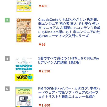
ows11、10/mac対応|PC2台
tomtoc 360°保護 15.6 16インチ パソコ
￥480
ンケース Dell NEC Lavie ASUS HP dyna
￥39,582
book Lenovo対応
ClaudeCode いちばんやさしい 教科書:
￥2,952
非エンジニア 初心者 素人 でも安心 使い
Robloxギフトカード - 2,000 Robux 【限
方 マニュアル AI副業にもコンテンツ作成
定バーチャルアイテムを含む】 【オンラ
にもKindle出版にも！ 非エンジニアのた
インゲームコード】 ロブロックス | オン
めのAIコーディング入門シリーズ
Apple 2026 MacBook Air M5チップ搭載
ラインコード版
13インチノートブック：AIとApple Intell
igence、13.6インチLiquid Retinaディ
￥99
￥3,200
スプレイ、24GBユニファイドメモリ、1
TB SSD、12MPセンターフレームカメ
ラ、Touch ID - ミッドナイト + 3年延長
1冊ですべて身につくHTML & CSSとWe
Robloxギフトカード - 1000 Robux 【限
AppleCare+ for 13インチMacBook Air
bデザイン入門講座［第2版］
定バーチャルアイテムを含む】 【オンラ
(M5)|ダウンロード版
インゲームコード】 ロブロックス |オン
ラインコード版
￥2,326
￥347,600
￥1,600
【Amazon.co.jp限定】 HP ノートパソコ
FM TOWNS ハイパー・カタログ: 本体ハ
ン 15-fd 15.6インチ 16GBメモリ 512GB
ードウェア・市販ソフトウェアのパーフ
Windows版 | Minecraft (マインクラフ
SSD インテル Core 5
ェクトリストと最新エミュレータ紹介
ト): Java & Bedrock Edition | オンライ
ンコード版
￥129,800
￥1,600