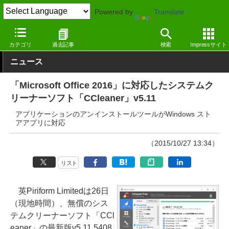
Powered by
Translate
窓の杜
システム・ファイル
ファイル
Windows
カテゴリ
過去記事
検索
Impressサイト
ニュース
「Microsoft Office 2016」に対応したシステムク
リーナーソフト「CCleaner」v5.11
アプリケーションのアンインストールツールがWindows スト
アアプリに対応
（2015/10/27 13:34）
リスト
英Piriform Limitedは26日
（現地時間）、無償のシス
テムクリーナーソフト「CCl
eaner」の最新版v5.11.5408