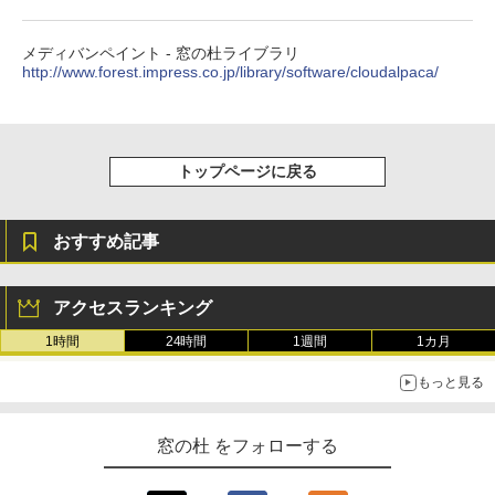
テリー、広告無し、ブラック (2025年発
売)
FM TOWNS ハイパー・カタログ: 本体ハ
メディバンペイント - 窓の杜ライブラリ
ードウェア・市販ソフトウェアのパーフ
http://www.forest.impress.co.jp/library/software/cloudalpaca/
￥31,980
ェクトリストと最新エミュレータ紹介
￥1,600
New Amazon Kindle Scribe Colorsoft |
11インチカラーディスプレイ、64GBスト
トップページに戻る
レージ、ノート機能搭載、明るさ自動調
整、色調調節ライト、プレミアムペン付
き、グラファイト
おすすめ記事
￥115,980
アクセスランキング
1時間
24時間
1週間
1カ月
もっと見る
窓の杜 をフォローする