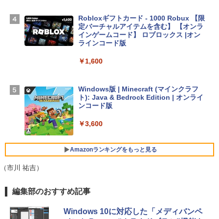
TB SSDストレージ、12MPセンターフレ
ームカメラ、日本語キーボード、Touch I
Robloxギフトカード - 1000 Robux 【限
D - シルバー
定バーチャルアイテムを含む】 【オンラ
インゲームコード】 ロブロックス |オン
￥261,414
ラインコード版
￥1,600
【Amazon.co.jp限定】 HP ノートパソコ
ン 15-fd 15.6インチ 16GBメモリ 512GB
SSD インテル Core 5
Windows版 | Minecraft (マインクラフ
ト): Java & Bedrock Edition | オンライ
￥129,800
ンコード版
￥3,600
FMV ノートパソコン WE1-K3 (MS 365 P
ersonal/Copilotキー搭載/Win 11/15.6型/
Core i5/16GB/SSD 512GB/ホワイト) FM
Amazonランキングをもっと見る
VWK3E15W_AZ
（市川 祐吉）
￥139,880
生成AIパスポート公式テキスト 第４版
Amazon Kindle Paperwhite (16GB) 7イ
編集部のおすすめ記事
ンチディスプレイ、色調調節ライト、12
週間持続バッテリー、広告なし、ブラッ
￥1,766
Windows 10に対応した「メディバンペ
ク