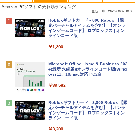
Amazon PCソフト の売れ筋ランキング
更新日時：2026/08/07 18:05
Apple 2026 MacBook Neo A18 Proチッ
Robloxギフトカード - 800 Robux 【限
プ搭載13インチノートブック：AIとAppl
定バーチャルアイテムを含む】 【オンラ
e Intelligence、Liquid Retinaディスプ
インゲームコード】 ロブロックス | オン
レイ、8GBメモリ、512GB SSD、1080p
ラインコード版
FaceTime HDカメラ、Touch ID - インデ
ィゴ + 3年延長 AppleCare+ for 13インチ
￥1,300
MacBook Neo(A18 Pro)|ダウンロード版
￥162,598
Microsoft Office Home & Business 202
4(最新 永続版)|オンラインコード版|Wind
ows11、10/mac対応|PC2台
tomtoc 360°保護 15.6 16インチ パソコ
ンケース Dell NEC Lavie ASUS HP dyna
￥39,582
book Lenovo対応
￥2,952
Robloxギフトカード - 2,000 Robux 【限
定バーチャルアイテムを含む】 【オンラ
インゲームコード】 ロブロックス | オン
Apple 2026 MacBook Air M5チップ搭載
ラインコード版
13インチノートブック：AIとApple Intell
igence、13.6インチLiquid Retinaディ
￥3,200
スプレイ、16GBユニファイドメモリ、1