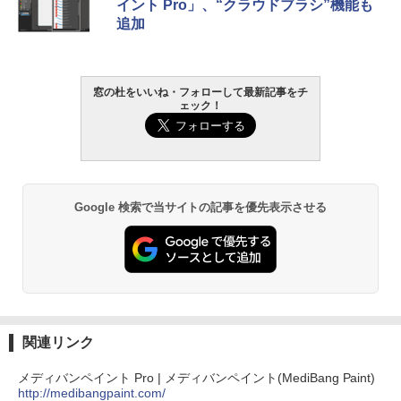
イント Pro」、“クラウドブラシ”機能も
追加
￥22,980
AIイラスト表現辞典: 思い通りの絵を引き
出す プロンプトの言葉 AI画像生成シリー
Amazon Kindle - 目に優しい、かさばら
ズ (はぴーイラストLabo)
ない、大きな画面で読みやすい、6週間持
窓の杜をいいね・フォローして最新記事をチ
続バッテリー、6インチディスプレイ電子
ェック！
書籍リーダー、ブラック、16GB、広告な
￥480
し
￥16,980
ClaudeCode いちばんやさしい 教科書:
非エンジニア 初心者 素人 でも安心 使い
方 マニュアル AI副業にもコンテンツ作成
Google 検索で当サイトの記事を優先表示させる
にもKindle出版にも！ 非エンジニアのた
Kindle Paperwhite シグニチャーエディ
めのAIコーディング入門シリーズ
ション (32GB) 7インチディスプレイ、明
るさ自動調整、色調調節ライト、12週間
持続バッテリー、広告なし、メタリック
￥99
ブラック
￥27,980
1冊ですべて身につくHTML & CSSとWe
bデザイン入門講座［第2版］
関連リンク
Amazon Kindle Colorsoft | 16GBストレ
￥1,292
メディバンペイント Pro | メディバンペイント(MediBang Paint)
ージ、防水、7インチカラーディスプレ
http://medibangpaint.com/
イ、色調調節ライト、最大8週間持続バッ