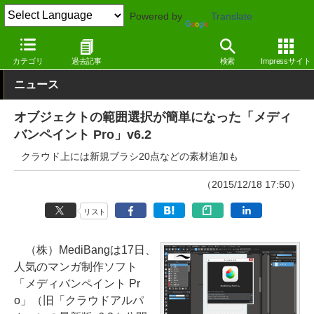
Powered by
Translate
窓の杜
画像・映像・音楽
画像
Windows
カテゴリ
過去記事
検索
Impressサイト
ニュース
オブジェクトの範囲選択が簡単になった「メディ
バンペイント Pro」v6.2
クラウド上には新規ブラシ20点などの素材追加も
（2015/12/18 17:50）
リスト
（株）MediBangは17日、
人気のマンガ制作ソフト
「メディバンペイント Pr
o」（旧「クラウドアルパ