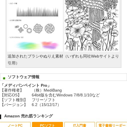
追加されたブラシやぬりえ素材（いずれも同社Webサイトより
引用）
ソフトウェア情報
「メディバンペイント Pro」
【著作権者】
（株）MediBang
【対応OS】
64bit版を含むWindows 7/8/8.1/10など
【ソフト種別】
フリーソフト
【バージョン】
6.2（15/12/17）
Amazon 売れ筋ランキング
ノートPC
PCソフト
IT入門書
電子書籍リーダー