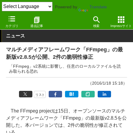
Powered by
Translate
窓の杜
セキュリティ
脆弱性
Windows
カテゴリ
過去記事
検索
Impressサイト
ニュース
マルチメディアフレームワーク「FFmpeg」の最
新版v2.8.5が公開、2件の脆弱性修正
「FFmpeg」v2系統に影響し、任意のローカルファイルを読
み取られる恐れ
（2016/1/18 15:18）
リスト
The FFmpeg projectは15日、オープンソースのマルチ
メディアフレームワーク「FFmpeg」の最新版v2.8.5を公
開した。本バージョンでは、2件の脆弱性が修正されて
いる。