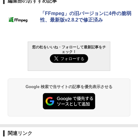
編集部のおすすめ記事
定バーチャルアイテムを含む】 【オンラ
ンチディスプレイ、色調調節ライト、12
インゲームコード】 ロブロックス | オン
週間持続バッテリー、広告なし、ブラッ
￥1,766
「FFmpeg」の旧バージョンに4件の脆弱
ラインコード版
ク
性、最新版v2.8.2で修正済み
￥1,300
￥22,980
AIイラスト表現辞典: 思い通りの絵を引き
出す プロンプトの言葉 AI画像生成シリー
Robloxギフトカード - 1000 Robux 【限
Amazon Kindle - 目に優しい、かさばら
窓の杜をいいね・フォローして最新記事をチ
ズ (はぴーイラストLabo)
定バーチャルアイテムを含む】 【オンラ
ない、大きな画面で読みやすい、6週間持
ェック！
インゲームコード】 ロブロックス |オン
続バッテリー、6インチディスプレイ電子
ラインコード版
書籍リーダー、ブラック、16GB、広告な
￥480
し
￥1,600
￥16,980
ClaudeCode いちばんやさしい 教科書:
非エンジニア 初心者 素人 でも安心 使い
Google 検索で当サイトの記事を優先表示させる
方 マニュアル AI副業にもコンテンツ作成
Microsoft Office Home & Business 202
にもKindle出版にも！ 非エンジニアのた
4(最新 永続版)|オンラインコード版|Wind
Kindle Paperwhite シグニチャーエディ
めのAIコーディング入門シリーズ
ows11、10/mac対応|PC2台
ション (32GB) 7インチディスプレイ、明
るさ自動調整、色調調節ライト、12週間
持続バッテリー、広告なし、メタリック
￥99
￥39,582
ブラック
￥27,980
1冊ですべて身につくHTML & CSSとWe
Robloxギフトカード - 2,000 Robux 【限
bデザイン入門講座［第2版］
関連リンク
定バーチャルアイテムを含む】 【オンラ