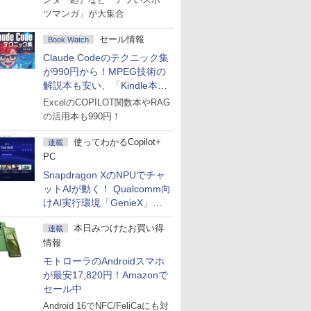
ツマンガ」が大集合
セール情報
Book Watch
Claude Codeのテクニック集
が990円から！MPEG技術の
解説本も安い、「Kindle本サ
マーセール」第2弾開始！
ExcelのCOPILOT関数本やRAG
の活用本も990円！
使ってわかるCopilot+
連載
PC
Snapdragon XのNPUでチャ
ットAIが動く！ Qualcomm向
けAI実行環境「GenieX」を
試してみた
本日みつけたお買い得
連載
情報
モトローラのAndroidスマホ
が最安17,820円！Amazonで
セール中
Android 16でNFC/FeliCaにも対