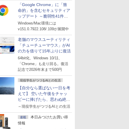
「Google Chrome」に「致
命的」を含むセキュリティア
ップデート ～脆弱性41件に
対処
Windows/Mac環境には
v151.0.7922.108/.109が展開中
老舗のマウスユーティリティ
「チューチューマウス」がAI
の力を借りて15年ぶりに復活
64bit化、Windows 10/11、
「Chrome」も走り回る。復活
記念で2026年末まで500円
現役学生がつづるAIとの生活
【自分なら選ばない一日を考
えて】 空いた午後をチャッ
ピーに捧げたら、思わぬ絶景
に出会った話
～現役学生がつづるAIとの生活
本日みつけたお買い得
連載
情報