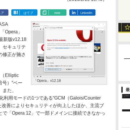
ェア
はてブ
note
LinkedIn
ASA
「Opera」
新版v12.18
、セキュリテ
の修正が施さ
liptic
「Opera」v12.18
曲線暗号）”ベー
最
。また、
用モードの1つである“GCM（Galois/Counter
した改善によりセキュリティが向上したほか、主流ブ
で「Opera 12」で一部ドメインに接続できなかっ