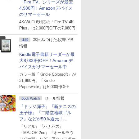
「Fire TV」シリーズが最安
4,980円！Amazonデバイス
のサマーセール
4K/Wi-Fi 6対応の「Fire TV 4K
Plus」は2,000円OFFの7,980円
本日みつけたお買い得
連載
情報
Kindle電子書籍リーダーが最
大8,000円OFF！Amazonデ
バイスがサマーセール中
カラー版「Kindle Colorsoft」が
31,980円。「Kindle
Paperwhite」は5,000円OFF
セール情報
Book Watch
『ドッジ弾子』『新テニスの
王子様』『二階堂地獄ゴル
フ』などが50％還元！
Amazonマンガ週末セール
『リアル』『ハナバス』
『MAJOR 2nd』『オールラウ
ンダー廻』など「アツいスポー