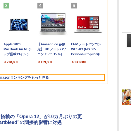
Apple 2026
【Amazon.co.jp限
FMV ノートパソコン
コ
MacBook Air M5チ
定】 HP ノートパソ
WE1-K3 (MS 365
ップ搭載13インチノ
コン 15-fd 15.6イン
Personal/Copilotキー
ートブック：AIと
チ 16GBメモリ
搭載/Win 11/15.6
￥278,800
￥129,800
￥139,880
Apple Intelligence、
512GB SSD インテ
型/Core i5/16GB/SSD
13.6インチLiquid
ル Core 5
512GB/ホワイト)
Retinaディスプレ
FMVWK3E15W_AZ
mazonランキングをもっと見る
イ、16GBユニファイ
ドメモリ、1TB SSD
ストレージ、12MPセ
ンターフレームカメ
ラ、日本語キーボー
ド、Touch ID - ミッ
ドナイト
to”搭載の「Opera 12」が10カ月ぶりの更
artbleed”の間接的影響に対処