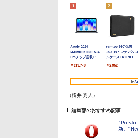
Apple 2026
tomtoc 360°保護
MacBook Neo A18
15.6 16インチ パソ
Proチップ搭載13イ
ンケース Dell NEC
ンチノートブック：
Lavie ASUS HP
￥113,748
￥2,952
AIとApple
dynabook Lenovo
Intelligenceのために
対応
設計、Liquid Retina
A
ディスプレイ、8GB
ユニファイドメモ
リ、256GB SSDスト
（樽井 秀人）
レージ、1080p
FaceTime HDカメラ
- インディゴ
編集部のおすすめ記事
“Pres
新、“He