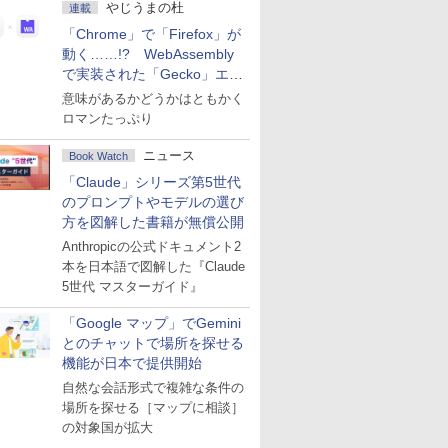
やじうまの杜
連載
「Chrome」で「Firefox」が
動く……!? WebAssembly
で実装された「Gecko」エン
ジン
意味があるかどうかはともかく
ロマンたっぷり
ニュース
Book Watch
「Claude」シリーズ第5世代
のプロンプトやモデルの選び
方を図解した書籍が無償公開
Anthropicの公式ドキュメント2
本を日本語で図解した『Claude
5世代 マスターガイド』
「Google マップ」でGemini
とのチャットで場所を探せる
機能が日本で提供開始
自然な会話形式で複雑な条件の
場所を探せる［マップに相談］
の対象国が拡大