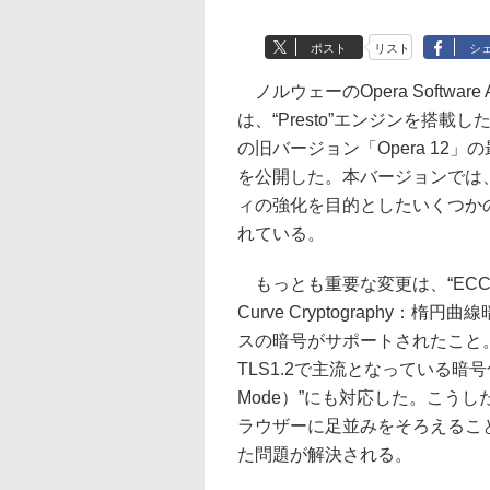
ポスト
リスト
シ
ノルウェーのOpera Software 
は、“Presto”エンジンを搭載した
の旧バージョン「Opera 12」の最
を公開した。本バージョンでは
ィの強化を目的としたいくつか
れている。
もっとも重要な変更は、“ECC（El
Curve Cryptography：楕円
スの暗号がサポートされたこと
TLS1.2で主流となっている暗号化利
Mode）”にも対応した。こう
ラウザーに足並みをそろえること
た問題が解決される。