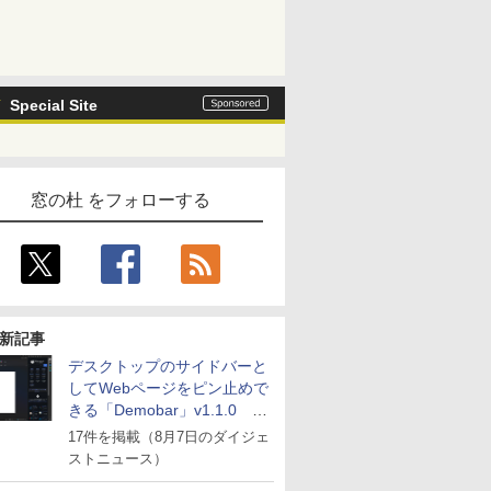
Special Site
窓の杜 をフォローする
新記事
デスクトップのサイドバーと
してWebページをピン止めで
きる「Demobar」v1.1.0 ほ
か
17件を掲載（8月7日のダイジェ
ストニュース）