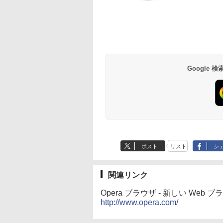
Robloxギフトカード
生成AIパスポート公
Amazon Kindle - 目
Robloxギフトカード
1冊ですべて身につ
Kindle Paperwhite
- 800 Robux 【限定
式テキスト 第４版
に優しい、かさばら
- 1000 Robux 【限
HTML & CSSとWeb
シグニチャーエディ
バーチャルアイテム
ない、大きな画面で
バーチャルアイテム
デザイン入門講座
ション (32GB) 7イン
￥1,766
を含む】 【オンライ
読みやすい、6週間持
を含む】 【オンライ
［第2版］
チディスプレイ、明
￥1,300
￥16,980
￥1,600
￥1,292
￥27,980
ンゲームコード】 ロ
続バッテリー、6イン
ンゲームコード】 ロ
るさ自動調整、色調
ブロックス | オンラ
チディスプレイ電子
ブロックス |オンラ
調節ライト、12週間
インコード版
書籍リーダー、マッ
ンコード版
持続バッテリー、広
Google
チャ、16GB、広告な
告なし、メタリック
し
ブラック
ポスト
リスト
シ
関連リンク
Opera ブラウザ - 新しい Web
http://www.opera.com/