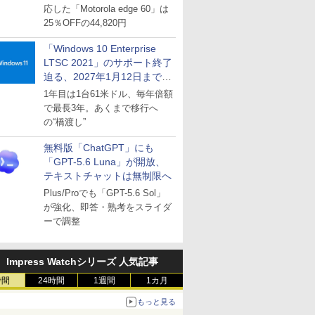
応した「Motorola edge 60」は
25％OFFの44,820円
「Windows 10 Enterprise
LTSC 2021」のサポート終了
迫る、2027年1月12日まで
～ESUは9月1日から販売
1年目は1台61米ドル、毎年倍額
で最長3年。あくまで移行へ
の“橋渡し”
無料版「ChatGPT」にも
「GPT-5.6 Luna」が開放、
テキストチャットは無制限へ
Plus/Proでも「GPT-5.6 Sol」
が強化、即答・熟考をスライダ
ーで調整
Impress Watchシリーズ 人気記事
時間
24時間
1週間
1カ月
もっと見る