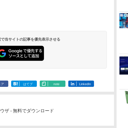
く
Robloxギフトカード
ClaudeCode いちば
Amazon Kindle
Microsoft Office
AIイラスト表現辞典:
Amazon Kindle
Windows版 |
FM TOWNS ハイパ
New Amazon Kindle
定
- 2,000 Robux 【限
んやさしい 教科書:
Paperwhite (16GB)
Home & Business
思い通りの絵を引き
Colorsoft | 16GBス
Minecraft (マインクラ
ー・カタログ: 本体ハ
Scribe Colorsoft | 11
定バーチャルアイテ
非エンジニア 初心者
7インチディスプレ
2024(最新 永続版)|オ
出す プロンプトの言
トレージ、防水、7イ
フト): Java & Bedrock
ードウェア・市販ソフ
インチカラーディスプ
ムを含む】 【オンラ
素人 でも安心 使い方
イ、色調調節ライ
ンラインコード
葉 AI画像生成シリー
ンチカラーディスプ
Edition | オンラインコ
トウェアのパーフェク
レイ、64GBストレー
￥3,200
￥99
￥22,980
￥39,582
￥480
￥31,980
￥3,600
￥1,600
￥115,980
インゲームコード】
マニュアル AI副業に
ト、12週間持続バッ
版|Windows11、
ズ (はぴーイラスト
レイ、色調調節ライ
ード版
トリストと最新エミュ
ジ、ノート機能搭載、
イ
ロブロックス | オン
もコンテンツ作成に
テリー、広告なし、
10/mac対応|PC2台
Labo)
ト、最大8週間持続バ
レータ紹介
明るさ自動調整、色調
ラインコード版
もKindle出版にも！
ブラック
ッテリー、広告無
調節ライト、プレミア
 検索で当サイトの記事を優先表示させる
非エンジニアのため
し、ブラック (2025
ムペン付き、グラファ
のAIコーディング入
年発売)
イト
門シリーズ
ェア
はてブ
note
LinkedIn
 ブラウザ - 無料でダウンロード