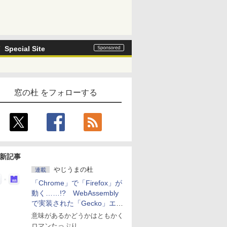
Special Site
窓の杜 をフォローする
新記事
やじうまの杜
連載
「Chrome」で「Firefox」が
動く……!? WebAssembly
で実装された「Gecko」エン
ジン
意味があるかどうかはともかく
ロマンたっぷり