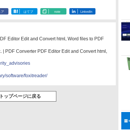
ェア
はてブ
note
LinkedIn
DF Editor Edit and Convert html, Word files to PDF
PDF Converter PDF Editor Edit and Convert html,
urity_advisories
ary/software/foxitreader/
トップページに戻る