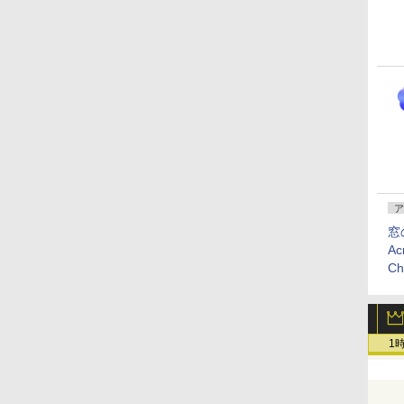
ア
窓
Ac
C
1