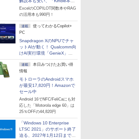
解説本も安い、「Kindle本サ
マーセール」第2弾開始！
ExcelのCOPILOT関数本やRAG
の活用本も990円！
使ってわかるCopilot+
連載
PC
Snapdragon XのNPUでチャ
ットAIが動く！ Qualcomm向
けAI実行環境「GenieX」を
試してみた
本日みつけたお買い得
連載
情報
モトローラのAndroidスマホ
が最安17,820円！Amazonで
セール中
Android 16でNFC/FeliCaにも対
応した「Motorola edge 60」は
25％OFFの44,820円
「Windows 10 Enterprise
LTSC 2021」のサポート終了
迫る、2027年1月12日まで