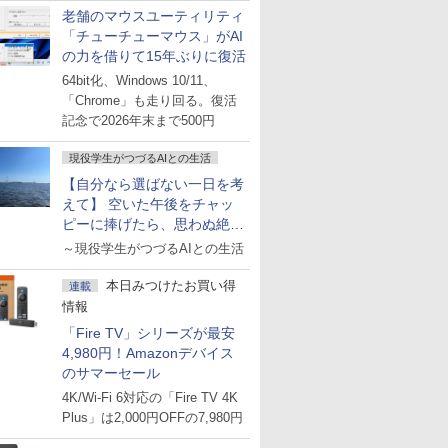
老舗のマウスユーティリティ
「チューチューマウス」がAI
の力を借りて15年ぶりに復活
64bit化、Windows 10/11、
「Chrome」も走り回る。復活
記念で2026年末まで500円
現役学生がつづるAIとの生活
【自分なら選ばない一日を考
えて】 空いた午後をチャッ
ピーに捧げたら、思わぬ絶景
に出会った話
～現役学生がつづるAIとの生活
本日みつけたお買い得
連載
情報
「Fire TV」シリーズが最安
4,980円！Amazonデバイス
のサマーセール
4K/Wi-Fi 6対応の「Fire TV 4K
Plus」は2,000円OFFの7,980円