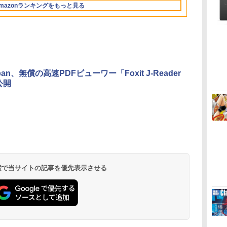
mazonランキングをもっと見る
イ、16GBユニファイ
ドメモリ、1TB SSD
ストレージ、12MPセ
ンターフレームカメ
ラ、日本語キーボー
ド、Touch ID - シル
バー
Japan、無償の高速PDFビューワー「Foxit J-Reader
公開
ClaudeCode いちば
Kindle Paperwhite
1冊ですべて身につく
Amazon Kindle
FM TOWNS ハイパ
New Amazon Kindle
んやさしい 教科書:
シグニチャーエディ
HTML & CSSとWeb
Colorsoft | 16GBス
ー・カタログ: 本体ハ
Scribe Colorsoft | 11
非エンジニア 初心者
ション (32GB) 7イン
デザイン入門講座
トレージ、防水、7イ
ードウェア・市販ソフ
インチカラーディスプ
持
素人 でも安心 使い方
チディスプレイ、明
［第2版］
ンチカラーディスプ
トウェアのパーフェク
レイ、64GBストレー
￥99
￥27,980
￥1,292
￥31,980
￥1,600
￥115,980
ン
マニュアル AI副業に
るさ自動調整、色調
レイ、色調調節ライ
トリストと最新エミュ
ジ、ノート機能搭載、
もコンテンツ作成に
調節ライト、12週間
ト、最大8週間持続バ
レータ紹介
明るさ自動調整、色調
もKindle出版にも！
持続バッテリー、広
ッテリー、広告無
調節ライト、プレミア
 検索で当サイトの記事を優先表示させる
な
非エンジニアのため
告なし、メタリック
し、ブラック (2025
ムペン付き、グラファ
のAIコーディング入
ブラック
年発売)
イト
門シリーズ