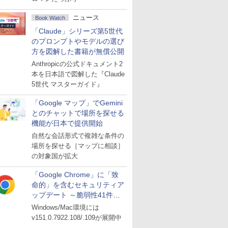
ニュース
Book Watch
「Claude」シリーズ第5世代
のプロンプトやモデルの選び
方を図解した書籍が無償公開
Anthropicの公式ドキュメント2
本を日本語で図解した『Claude
5世代 マスターガイド』
「Google マップ」でGemini
とのチャットで場所を探せる
機能が日本で提供開始
自然な会話形式で複雑な条件の
場所を探せる［マップに相談］
の対象国が拡大
「Google Chrome」に「致
命的」を含むセキュリティア
ップデート ～脆弱性41件に
対処
Windows/Mac環境には
v151.0.7922.108/.109が展開中