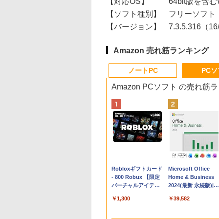
【対応OS】
64bit版を含むWi
【ソフト種別】
フリーソフト
【バージョン】
7.3.5.316（16
Amazon 売れ筋ランキング
ノートPC
PC
Amazon PCソフト の売れ筋
Apple 2026
Robloxギフトカード
tomtoc 360°保護
Microsoft Office
MacBook Neo A18
- 800 Robux 【限定
15.6 16インチ パソ
Home & Business
Proチップ搭載13イ
バーチャルアイテム
ンケース Dell NEC
2024(最新 永続版)|オ
ンチノートブック：
を含む】 【オンライ
Lavie ASUS HP
ンラインコード
￥162,598
￥1,300
￥2,952
￥39,582
AIとApple
ンゲームコード】 ロ
dynabook Lenovo
版|Windows11、
Intelligence、Liquid
ブロックス | オンラ
対応
10/mac対応|PC2台
Retinaディスプレ
インコード版