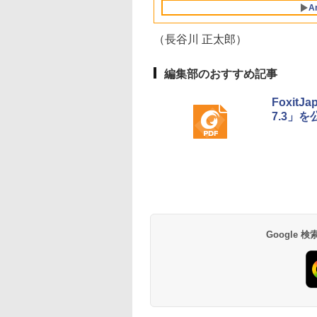
A
イ、8GBメモリ、
512GB SSD、1080p
FaceTime HDカメ
（長谷川 正太郎）
ラ、Touch ID - イン
ディゴ + 3年延長
AppleCare+ for 13イ
編集部のおすすめ記事
ンチMacBook
Neo(A18 Pro)|ダウン
Foxit
ロード版
7.3」を
生成AIパスポート公
Amazon Kindle
AIイラスト表現辞典:
Amazon Kindle - 目
式テキスト 第４版
Paperwhite (16GB)
思い通りの絵を引き
に優しい、かさばら
7インチディスプレ
出す プロンプトの言
ない、大きな画面で
￥1,766
イ、色調調節ライ
葉 AI画像生成シリー
読みやすい、6週間
￥22,980
￥480
￥16,980
ト、12週間持続バッ
ズ (はぴーイラスト
続バッテリー、6イ
テリー、広告なし、
Labo)
チディスプレイ電子
ブラック
書籍リーダー、ブラ
Google
ック、16GB、広告
し