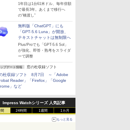
～ESUは9月1日から販売
1年目は1台61米ドル、毎年倍額
で最長3年。あくまで移行へ
の“橋渡し”
無料版「ChatGPT」にも
「GPT-5.6 Luna」が開放、
テキストチャットは無制限へ
Plus/Proでも「GPT-5.6 Sol」
が強化、即答・熟考をスライダ
ーで調整
窓の杜収録ソフト
ップデート情報
の杜収録ソフト 8月7日 ～「Adobe
robat Reader」「Firefox」「Google
hrome」など
Impress Watchシリーズ 人気記事
時間
24時間
1週間
1カ月
もっと見る