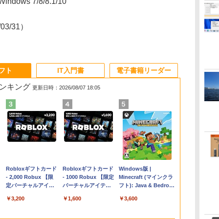
ndows 7/8/8.1/10
/03/31）
ソフト
IT入門書
電子書籍リーダー
ランキング
更新日時：2026/08/07 18:05
Apple 2026
Robloxギフトカード
【Amazon.co.jp限
Robloxギフトカード
FMV ノートパソコン
Windows版 |
コ
MacBook Air M5チ
- 2,000 Robux 【限
定】 HP ノートパソ
- 1000 Robux 【限定
WE1-K3 (MS 365
Minecraft (マインクラ
ップ搭載13インチノ
定バーチャルアイテ
コン 15-fd 15.6イン
バーチャルアイテム
Personal/Copilotキー
フト): Java & Bedrock
ートブック：AIと
ムを含む】 【オンラ
チ 16GBメモリ
を含む】 【オンライ
搭載/Win 11/15.6
Edition | オンラインコ
￥261,414
￥3,200
￥129,800
￥1,600
￥139,880
￥3,600
Apple Intelligence、
インゲームコード】
512GB SSD インテ
ンゲームコード】 ロ
型/Core i5/16GB/SSD
ード版
13.6インチLiquid
ロブロックス | オン
ル Core 5
ブロックス |オンライ
512GB/ホワイト)
Retinaディスプレ
ラインコード版
ンコード版
FMVWK3E15W_AZ