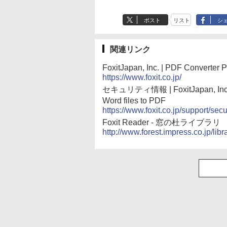
ポスト
リスト
シ
関連リンク
FoxitJapan, Inc. | PDF Converter P
https://www.foxit.co.jp/
セキュリティ情報 | FoxitJapan, Inc. | 
Word files to PDF
https://www.foxit.co.jp/support/sec
Foxit Reader - 窓の杜ライブラリ
http://www.forest.impress.co.jp/libr