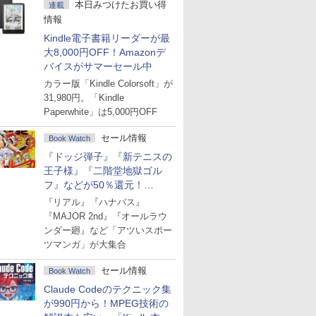
本日みつけたお買い得
連載
情報
Kindle電子書籍リーダーが最
大8,000円OFF！Amazonデ
バイスがサマーセール中
カラー版「Kindle Colorsoft」が
31,980円。「Kindle
Paperwhite」は5,000円OFF
セール情報
Book Watch
『ドッジ弾子』『新テニスの
王子様』『二階堂地獄ゴル
フ』などが50％還元！
Amazonマンガ週末セール
『リアル』『ハナバス』
『MAJOR 2nd』『オールラウ
ンダー廻』など「アツいスポー
ツマンガ」が大集合
セール情報
Book Watch
Claude Codeのテクニック集
が990円から！MPEG技術の