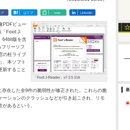
ェア
はてブ
note
LinkedIn
高速PDFビュー
Foxit J-
。64bit版を含
応するフリーソフ
窓の杜ライブ
た、本ソフト
更新すること
「Foxit J-Reader」v7.3.5.316
最
に存在した全9件の脆弱性が修正された。これらの脆
ケーションのクラッシュなどが引き起こされ、リモ
性があるという。